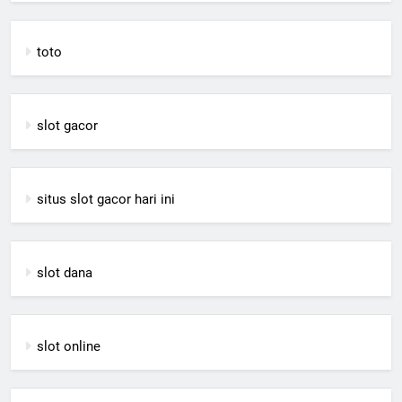
toto
slot gacor
situs slot gacor hari ini
slot dana
slot online