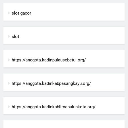
slot gacor
slot
https://anggota.kadinpulausebetul.org/
https://anggota.kadinkabpasangkayu.org/
https://anggota.kadinkablimapuluhkota.org/