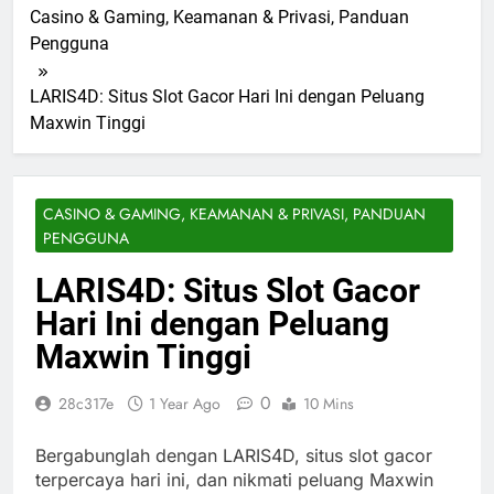
Casino & Gaming, Keamanan & Privasi, Panduan
Pengguna
LARIS4D: Situs Slot Gacor Hari Ini dengan Peluang
Maxwin Tinggi
CASINO & GAMING, KEAMANAN & PRIVASI, PANDUAN
PENGGUNA
LARIS4D: Situs Slot Gacor
Hari Ini dengan Peluang
Maxwin Tinggi
0
28c317e
1 Year Ago
10 Mins
Bergabunglah dengan LARIS4D, situs slot gacor
terpercaya hari ini, dan nikmati peluang Maxwin