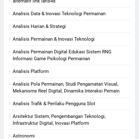
alternatif link laris4d
Analisis Data & Inovasi Teknologi Permainan
Analisis Harian & Strategi
Analisis Permainan & Inovasi Teknologi
Analisis Permainan Digital Edukasi Sistem RNG
Informasi Game Psikologi Permainan
Analisis Platform
Analisis Pola Permainan, Studi Pengamatan Visual,
Mekanisme Reel Digital, Dinamika Interaksi Pemain
Analisis Trafik & Perilaku Pengguna Slot
Arsitektur Sistem, Pengembangan Teknologi,
Infrastruktur Digital, Inovasi Platform
Astronomi