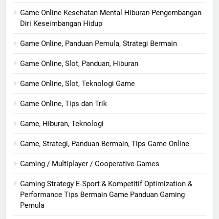
Game Online Kesehatan Mental Hiburan Pengembangan
Diri Keseimbangan Hidup
Game Online, Panduan Pemula, Strategi Bermain
Game Online, Slot, Panduan, Hiburan
Game Online, Slot, Teknologi Game
Game Online, Tips dan Trik
Game, Hiburan, Teknologi
Game, Strategi, Panduan Bermain, Tips Game Online
Gaming / Multiplayer / Cooperative Games
Gaming Strategy E-Sport & Kompetitif Optimization &
Performance Tips Bermain Game Panduan Gaming
Pemula