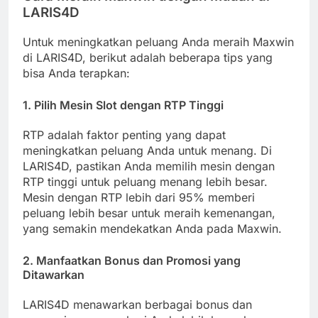
LARIS4D
Untuk meningkatkan peluang Anda meraih Maxwin
di LARIS4D, berikut adalah beberapa tips yang
bisa Anda terapkan:
1.
Pilih Mesin Slot dengan RTP Tinggi
RTP adalah faktor penting yang dapat
meningkatkan peluang Anda untuk menang. Di
LARIS4D, pastikan Anda memilih mesin dengan
RTP tinggi untuk peluang menang lebih besar.
Mesin dengan RTP lebih dari 95% memberi
peluang lebih besar untuk meraih kemenangan,
yang semakin mendekatkan Anda pada Maxwin.
2.
Manfaatkan Bonus dan Promosi yang
Ditawarkan
LARIS4D menawarkan berbagai bonus dan