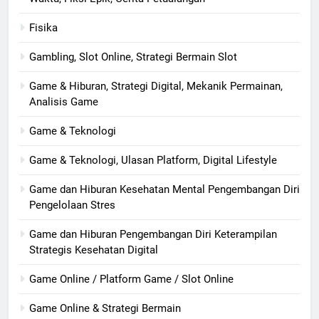
Fisika
Gambling, Slot Online, Strategi Bermain Slot
Game & Hiburan, Strategi Digital, Mekanik Permainan,
Analisis Game
Game & Teknologi
Game & Teknologi, Ulasan Platform, Digital Lifestyle
Game dan Hiburan Kesehatan Mental Pengembangan Diri
Pengelolaan Stres
Game dan Hiburan Pengembangan Diri Keterampilan
Strategis Kesehatan Digital
Game Online / Platform Game / Slot Online
Game Online & Strategi Bermain