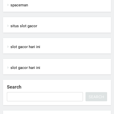
spaceman
situs slot gacor
slot gacor hari ini
slot gacor hari ini
Search
SEARCH