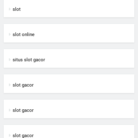
slot
slot online
situs slot gacor
slot gacor
slot gacor
slot gacor