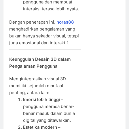
pengguna dan membuat
interaksi terasa lebih nyata.
Dengan penerapan ini,
horas88
menghadirkan pengalaman yang
bukan hanya sekadar visual, tetapi
juga emosional dan interaktif.
Keunggulan Desain 3D dalam
Pengalaman Pengguna
Mengintegrasikan visual 3D
memiliki sejumlah manfaat
penting, antara lain:
Imersi lebih tinggi
–
pengguna merasa benar-
benar masuk dalam dunia
digital yang ditawarkan.
Estetika modern
–