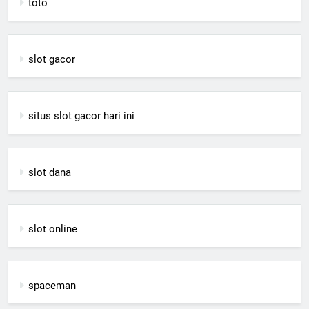
toto
slot gacor
situs slot gacor hari ini
slot dana
slot online
spaceman