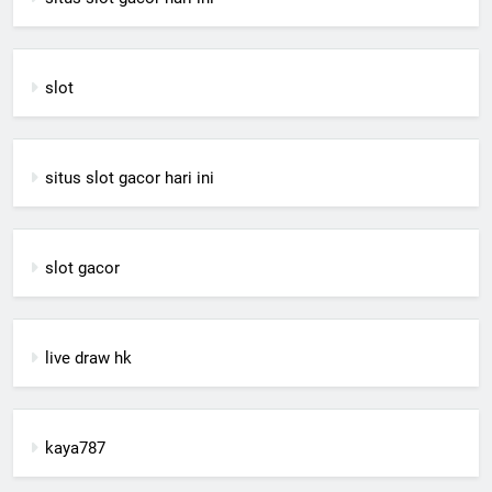
slot
situs slot gacor hari ini
slot gacor
live draw hk
kaya787