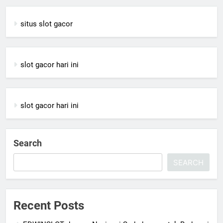
situs slot gacor
slot gacor hari ini
slot gacor hari ini
Search
SEARCH
Recent Posts