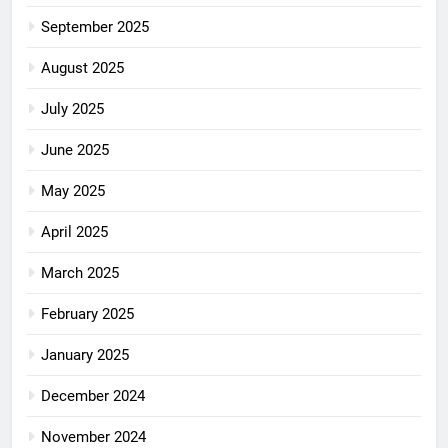
September 2025
August 2025
July 2025
June 2025
May 2025
April 2025
March 2025
February 2025
January 2025
December 2024
November 2024