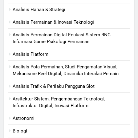
Analisis Harian & Strategi
Analisis Permainan & Inovasi Teknologi
Analisis Permainan Digital Edukasi Sistem RNG
Informasi Game Psikologi Permainan
Analisis Platform
Analisis Pola Permainan, Studi Pengamatan Visual,
Mekanisme Reel Digital, Dinamika Interaksi Pemain
Analisis Trafik & Perilaku Pengguna Slot
Arsitektur Sistem, Pengembangan Teknologi,
Infrastruktur Digital, Inovasi Platform
Astronomi
Biologi