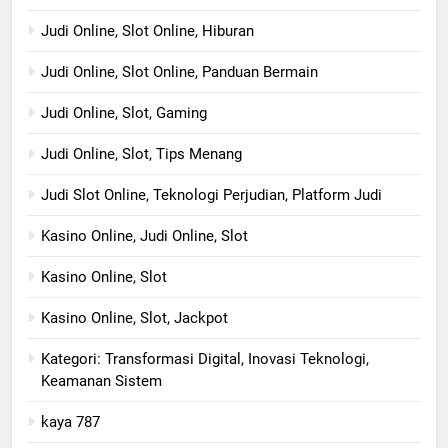
Judi Online, Slot Online, Hiburan
Judi Online, Slot Online, Panduan Bermain
Judi Online, Slot, Gaming
Judi Online, Slot, Tips Menang
Judi Slot Online, Teknologi Perjudian, Platform Judi
Kasino Online, Judi Online, Slot
Kasino Online, Slot
Kasino Online, Slot, Jackpot
Kategori: Transformasi Digital, Inovasi Teknologi,
Keamanan Sistem
kaya 787