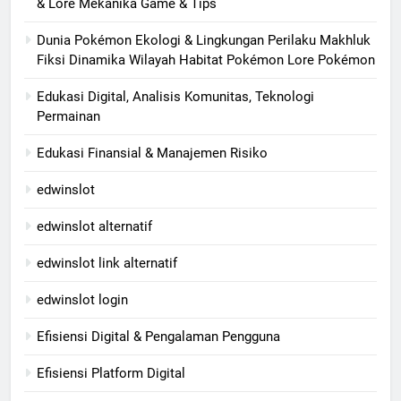
& Lore Mekanika Game & Tips
Dunia Pokémon Ekologi & Lingkungan Perilaku Makhluk
Fiksi Dinamika Wilayah Habitat Pokémon Lore Pokémon
Edukasi Digital, Analisis Komunitas, Teknologi
Permainan
Edukasi Finansial & Manajemen Risiko
edwinslot
edwinslot alternatif
edwinslot link alternatif
edwinslot login
Efisiensi Digital & Pengalaman Pengguna
Efisiensi Platform Digital