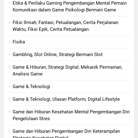
Etika & Perilaku Gaming Pengembangan Mental Pemain
Komunikasi dalam Game Psikologi Bermain Game
Fiksi Ilmiah, Fantasi, Petualangan, Cerita Perjalanan
Waktu, Fiksi Epik, Cerita Petualangan
Fisika
Gambling, Slot Online, Strategi Bermain Slot
Game & Hiburan, Strategi Digital, Mekanik Permainan,
Analisis Game
Game & Teknologi
Game & Teknologi, Ulasan Platform, Digital Lifestyle
Game dan Hiburan Kesehatan Mental Pengembangan Diri
Pengelolaan Stres
Game dan Hiburan Pengembangan Diri Keterampilan
Strategis Kesehatan Digital