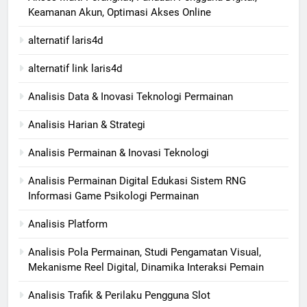
Keamanan Akun, Optimasi Akses Online
alternatif laris4d
alternatif link laris4d
Analisis Data & Inovasi Teknologi Permainan
Analisis Harian & Strategi
Analisis Permainan & Inovasi Teknologi
Analisis Permainan Digital Edukasi Sistem RNG
Informasi Game Psikologi Permainan
Analisis Platform
Analisis Pola Permainan, Studi Pengamatan Visual,
Mekanisme Reel Digital, Dinamika Interaksi Pemain
Analisis Trafik & Perilaku Pengguna Slot