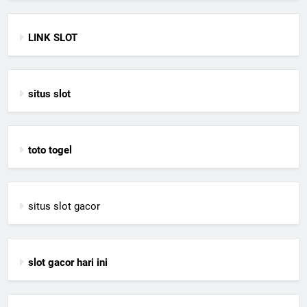
LINK SLOT
situs slot
toto togel
situs slot gacor
slot gacor hari ini