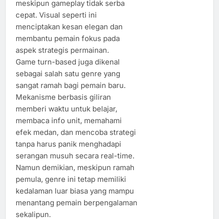
meskipun gameplay tidak serba
cepat. Visual seperti ini
menciptakan kesan elegan dan
membantu pemain fokus pada
aspek strategis permainan.
Game turn-based juga dikenal
sebagai salah satu genre yang
sangat ramah bagi pemain baru.
Mekanisme berbasis giliran
memberi waktu untuk belajar,
membaca info unit, memahami
efek medan, dan mencoba strategi
tanpa harus panik menghadapi
serangan musuh secara real-time.
Namun demikian, meskipun ramah
pemula, genre ini tetap memiliki
kedalaman luar biasa yang mampu
menantang pemain berpengalaman
sekalipun.