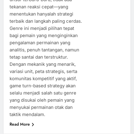
tekanan reaksi cepat—yang
menentukan hanyalah strategi
terbaik dan langkah paling cerdas.
Genre ini menjadi pilihan tepat
bagi pemain yang menginginkan
pengalaman permainan yang
analitis, penuh tantangan, namun
tetap santai dan terstruktur.
Dengan mekanik yang menarik,
variasi unit, peta strategis, serta
komunitas kompetitif yang aktif,
game turn-based strategy akan
selalu menjadi salah satu genre
yang disukai oleh pemain yang
menyukai permainan otak dan
taktik mendalam.
Read More