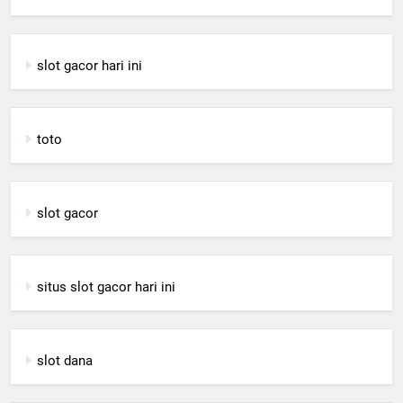
slot gacor hari ini
toto
slot gacor
situs slot gacor hari ini
slot dana