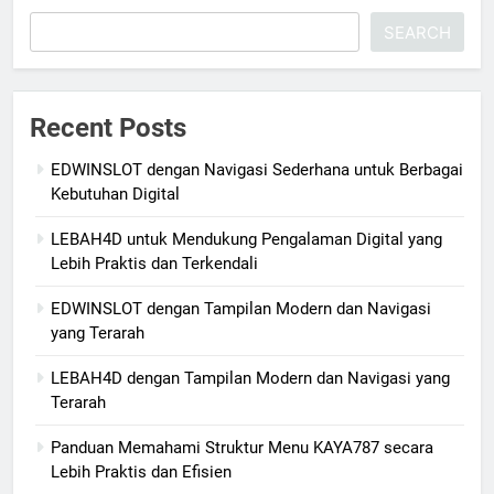
SEARCH
Recent Posts
EDWINSLOT dengan Navigasi Sederhana untuk Berbagai
Kebutuhan Digital
LEBAH4D untuk Mendukung Pengalaman Digital yang
Lebih Praktis dan Terkendali
EDWINSLOT dengan Tampilan Modern dan Navigasi
yang Terarah
LEBAH4D dengan Tampilan Modern dan Navigasi yang
Terarah
Panduan Memahami Struktur Menu KAYA787 secara
Lebih Praktis dan Efisien