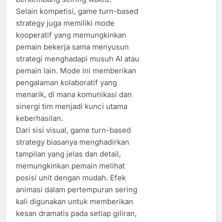
Selain kompetisi, game turn-based
strategy juga memiliki mode
kooperatif yang memungkinkan
pemain bekerja sama menyusun
strategi menghadapi musuh AI atau
pemain lain. Mode ini memberikan
pengalaman kolaboratif yang
menarik, di mana komunikasi dan
sinergi tim menjadi kunci utama
keberhasilan.
Dari sisi visual, game turn-based
strategy biasanya menghadirkan
tampilan yang jelas dan detail,
memungkinkan pemain melihat
posisi unit dengan mudah. Efek
animasi dalam pertempuran sering
kali digunakan untuk memberikan
kesan dramatis pada setiap giliran,