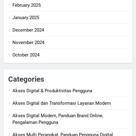
February 2025
January 2025
December 2024
November 2024
October 2024
Categories
Akses Digital & Produktivitas Pengguna
Akses Digital dan Transformasi Layanan Modern
Akses Digital Modern, Panduan Brand Online,
Pengalaman Pengguna
Akses Multi Perangkat, Panduan Pengguna Digital,