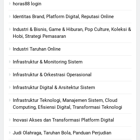
horas88 login
Identitas Brand, Platform Digital, Reputasi Online
Industri & Bisnis, Game & Hiburan, Pop Culture, Koleksi &
Hobi, Strategi Pemasaran
Industri Taruhan Online
Infrastruktur & Monitoring Sistem
Infrastruktur & Orkestrasi Operasional
Infrastruktur Digital & Arsitektur Sistem
Infrastruktur Teknologi, Manajemen Sistem, Cloud
Computing, Efisiensi Digital, Transformasi Teknologi
Inovasi Akses dan Transformasi Platform Digital
Judi Olahraga, Taruhan Bola, Panduan Perjudian