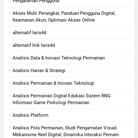
Pengalaman Pengguna
Akses Multi Perangkat, Panduan Pengguna Digital,
Keamanan Akun, Optimasi Akses Online
alternatif laris4d
alternatif link laris4d
Analisis Data & Inovasi Teknologi Permainan
Analisis Harian & Strategi
Analisis Permainan & Inovasi Teknologi
Analisis Permainan Digital Edukasi Sistem RNG
Informasi Game Psikologi Permainan
Analisis Platform
Analisis Pola Permainan, Studi Pengamatan Visual,
Mekanisme Reel Digital, Dinamika Interaksi Pemain