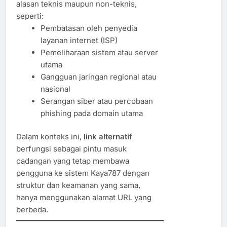
alasan teknis maupun non-teknis,
seperti:
Pembatasan oleh penyedia
layanan internet (ISP)
Pemeliharaan sistem atau server
utama
Gangguan jaringan regional atau
nasional
Serangan siber atau percobaan
phishing pada domain utama
Dalam konteks ini,
link alternatif
berfungsi sebagai pintu masuk
cadangan yang tetap membawa
pengguna ke sistem Kaya787 dengan
struktur dan keamanan yang sama,
hanya menggunakan alamat URL yang
berbeda.