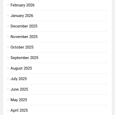
February 2026
January 2026
December 2025
November 2025
October 2025
September 2025
August 2025
July 2025
June 2025
May 2025
April 2025