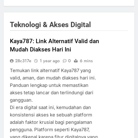
Teknologi & Akses Digital
Kaya787: Link Alternatif Valid dan
Mudah Diakses Hari Ini
28c317e
1 year ago
0
6 mins
Temukan link alternatif Kaya787 yang
valid, aman, dan mudah diakses hari ini.
Panduan lengkap untuk memastikan
akses tetap lancar dan terlindungi dari
gangguan.
Di era digital saat ini, kemudahan dan
konsistensi akses ke sebuah platform
adalah faktor krusial bagi pengalaman
pengguna. Platform seperti Kaya787,
yang dikenal karena fitur digitalnya yang