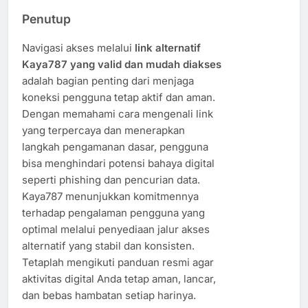
Penutup
Navigasi akses melalui
link alternatif
Kaya787 yang valid dan mudah diakses
adalah bagian penting dari menjaga
koneksi pengguna tetap aktif dan aman.
Dengan memahami cara mengenali link
yang terpercaya dan menerapkan
langkah pengamanan dasar, pengguna
bisa menghindari potensi bahaya digital
seperti phishing dan pencurian data.
Kaya787 menunjukkan komitmennya
terhadap pengalaman pengguna yang
optimal melalui penyediaan jalur akses
alternatif yang stabil dan konsisten.
Tetaplah mengikuti panduan resmi agar
aktivitas digital Anda tetap aman, lancar,
dan bebas hambatan setiap harinya.