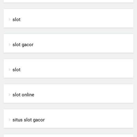
slot
slot gacor
slot
slot online
situs slot gacor