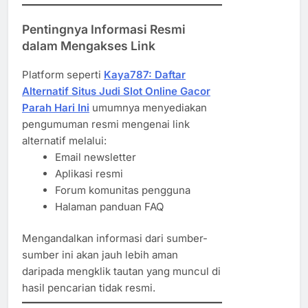
Pentingnya Informasi Resmi
dalam Mengakses Link
Platform seperti
Kaya787: Daftar
Alternatif Situs Judi Slot Online Gacor
Parah Hari Ini
umumnya menyediakan
pengumuman resmi mengenai link
alternatif melalui:
Email newsletter
Aplikasi resmi
Forum komunitas pengguna
Halaman panduan FAQ
Mengandalkan informasi dari sumber-
sumber ini akan jauh lebih aman
daripada mengklik tautan yang muncul di
hasil pencarian tidak resmi.