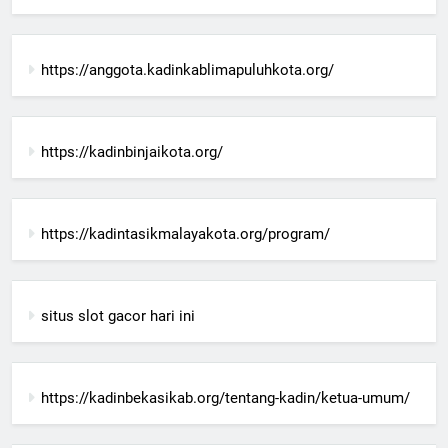
https://anggota.kadinkablimapuluhkota.org/
https://kadinbinjaikota.org/
https://kadintasikmalayakota.org/program/
situs slot gacor hari ini
https://kadinbekasikab.org/tentang-kadin/ketua-umum/