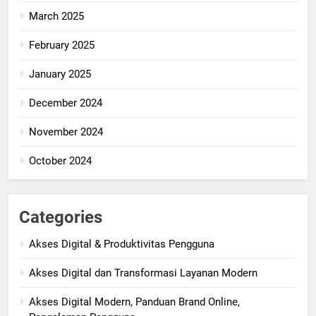
March 2025
February 2025
January 2025
December 2024
November 2024
October 2024
Categories
Akses Digital & Produktivitas Pengguna
Akses Digital dan Transformasi Layanan Modern
Akses Digital Modern, Panduan Brand Online,