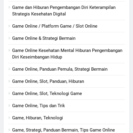
Game dan Hiburan Pengembangan Diri Keterampilan
Strategis Kesehatan Digital
Game Online / Platform Game / Slot Online
Game Online & Strategi Bermain
Game Online Kesehatan Mental Hiburan Pengembangan
Diri Keseimbangan Hidup
Game Online, Panduan Pemula, Strategi Bermain
Game Online, Slot, Panduan, Hiburan
Game Online, Slot, Teknologi Game
Game Online, Tips dan Trik
Game, Hiburan, Teknologi
Game, Strategi, Panduan Bermain, Tips Game Online