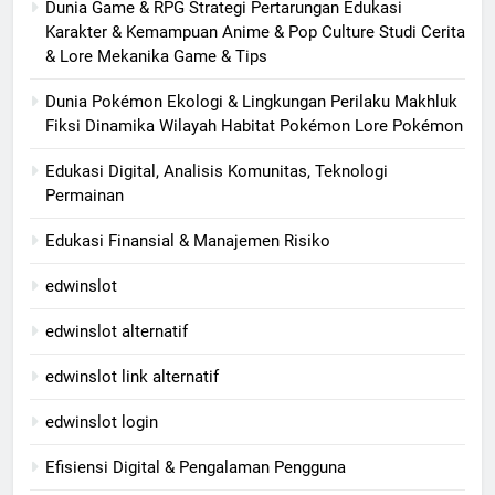
Dunia Game & RPG Strategi Pertarungan Edukasi
Karakter & Kemampuan Anime & Pop Culture Studi Cerita
& Lore Mekanika Game & Tips
Dunia Pokémon Ekologi & Lingkungan Perilaku Makhluk
Fiksi Dinamika Wilayah Habitat Pokémon Lore Pokémon
Edukasi Digital, Analisis Komunitas, Teknologi
Permainan
Edukasi Finansial & Manajemen Risiko
edwinslot
edwinslot alternatif
edwinslot link alternatif
edwinslot login
Efisiensi Digital & Pengalaman Pengguna