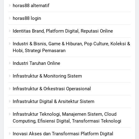
horas88 alternatif
horas88 login
Identitas Brand, Platform Digital, Reputasi Online
Industri & Bisnis, Game & Hiburan, Pop Culture, Koleksi &
Hobi, Strategi Pemasaran
Industri Taruhan Online
Infrastruktur & Monitoring Sistem
Infrastruktur & Orkestrasi Operasional
Infrastruktur Digital & Arsitektur Sistem
Infrastruktur Teknologi, Manajemen Sistem, Cloud
Computing, Efisiensi Digital, Transformasi Teknologi
Inovasi Akses dan Transformasi Platform Digital