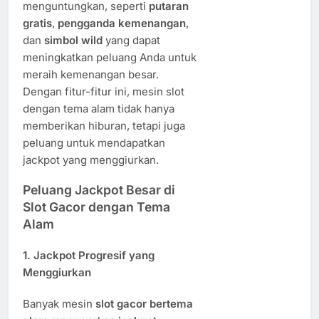
menguntungkan, seperti
putaran
gratis
,
pengganda kemenangan
,
dan
simbol wild
yang dapat
meningkatkan peluang Anda untuk
meraih kemenangan besar.
Dengan fitur-fitur ini, mesin slot
dengan tema alam tidak hanya
memberikan hiburan, tetapi juga
peluang untuk mendapatkan
jackpot yang menggiurkan.
Peluang Jackpot Besar di
Slot Gacor dengan Tema
Alam
1.
Jackpot Progresif yang
Menggiurkan
Banyak mesin
slot gacor bertema