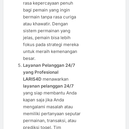
rasa kepercayaan penuh
bagi pemain yang ingin
bermain tanpa rasa curiga
atau khawatir. Dengan
sistem permainan yang
jelas, pemain bisa lebih
fokus pada strategi mereka
untuk meraih kemenangan
besar.
Layanan Pelanggan 24/7
yang Profesional
LARIS4D
menawarkan
layanan pelanggan 24/7
yang siap membantu Anda
kapan saja jika Anda
mengalami masalah atau
memiliki pertanyaan seputar
permainan, transaksi, atau
prediksi togel. Tim