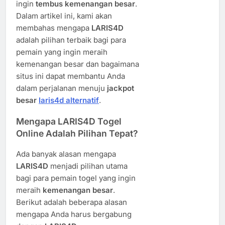
ingin
tembus kemenangan besar
.
Dalam artikel ini, kami akan
membahas mengapa
LARIS4D
adalah pilihan terbaik bagi para
pemain yang ingin meraih
kemenangan besar dan bagaimana
situs ini dapat membantu Anda
dalam perjalanan menuju
jackpot
besar
laris4d alternatif
.
Mengapa LARIS4D Togel
Online Adalah Pilihan Tepat?
Ada banyak alasan mengapa
LARIS4D
menjadi pilihan utama
bagi para pemain togel yang ingin
meraih
kemenangan besar
.
Berikut adalah beberapa alasan
mengapa Anda harus bergabung