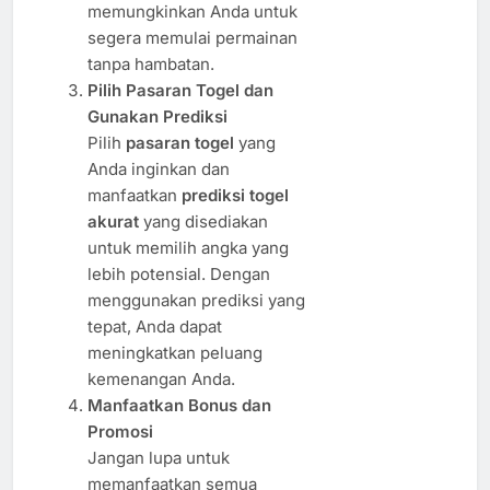
memungkinkan Anda untuk
segera memulai permainan
tanpa hambatan.
Pilih Pasaran Togel dan
Gunakan Prediksi
Pilih
pasaran togel
yang
Anda inginkan dan
manfaatkan
prediksi togel
akurat
yang disediakan
untuk memilih angka yang
lebih potensial. Dengan
menggunakan prediksi yang
tepat, Anda dapat
meningkatkan peluang
kemenangan Anda.
Manfaatkan Bonus dan
Promosi
Jangan lupa untuk
memanfaatkan semua