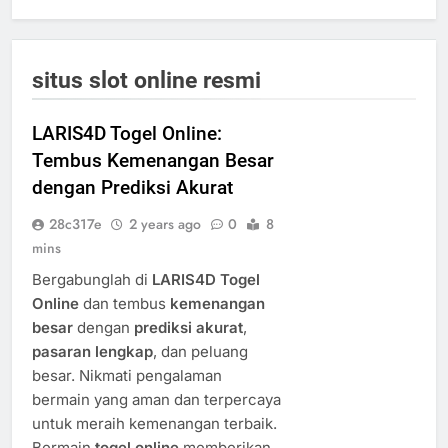
situs slot online resmi
LARIS4D Togel Online:
Tembus Kemenangan Besar
dengan Prediksi Akurat
28c317e
2 years ago
0
8
mins
Bergabunglah di
LARIS4D Togel
Online
dan tembus
kemenangan
besar
dengan
prediksi akurat
,
pasaran lengkap
, dan peluang
besar. Nikmati pengalaman
bermain yang aman dan terpercaya
untuk meraih kemenangan terbaik.
Bermain
togel online
memberikan