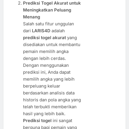
Prediksi Togel Akurat untuk
Meningkatkan Peluang
Menang
Salah satu fitur unggulan
dari
LARIS4D
adalah
prediksi togel akurat
yang
disediakan untuk membantu
pemain memilih angka
dengan lebih cerdas.
Dengan menggunakan
prediksi ini, Anda dapat
memilih angka yang lebih
berpeluang keluar
berdasarkan analisis data
historis dan pola angka yang
telah terbukti memberikan
hasil yang lebih baik.
Prediksi togel
ini sangat
berguna bagi pemain yang