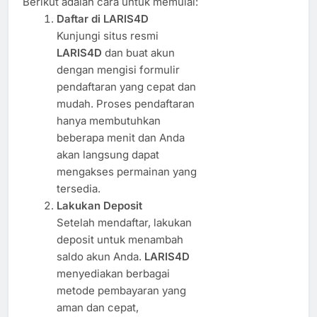
Berikut adalah cara untuk memulai:
Daftar di LARIS4D
Kunjungi situs resmi
LARIS4D
dan buat akun
dengan mengisi formulir
pendaftaran yang cepat dan
mudah. Proses pendaftaran
hanya membutuhkan
beberapa menit dan Anda
akan langsung dapat
mengakses permainan yang
tersedia.
Lakukan Deposit
Setelah mendaftar, lakukan
deposit untuk menambah
saldo akun Anda.
LARIS4D
menyediakan berbagai
metode pembayaran yang
aman dan cepat,