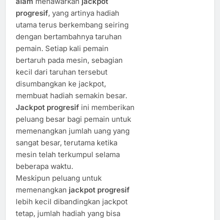
alam
menawarkan
jackpot
progresif
, yang artinya hadiah
utama terus berkembang seiring
dengan bertambahnya taruhan
pemain. Setiap kali pemain
bertaruh pada mesin, sebagian
kecil dari taruhan tersebut
disumbangkan ke jackpot,
membuat hadiah semakin besar.
Jackpot progresif
ini memberikan
peluang besar bagi pemain untuk
memenangkan jumlah uang yang
sangat besar, terutama ketika
mesin telah terkumpul selama
beberapa waktu.
Meskipun peluang untuk
memenangkan
jackpot progresif
lebih kecil dibandingkan jackpot
tetap, jumlah hadiah yang bisa