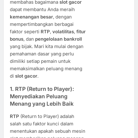
membahas bagaimana
slot gacor
dapat membantu Anda meraih
kemenangan besar
, dengan
mempertimbangkan berbagai
faktor seperti
RTP
,
volatilitas
,
fitur
bonus
, dan
pengelolaan bankroll
yang bijak. Mari kita mulai dengan
pemahaman dasar yang perlu
dimiliki setiap pemain untuk
memaksimalkan peluang menang
di
slot gacor
.
1.
RTP (Return to Player):
Menyediakan Peluang
Menang yang Lebih Baik
RTP
(Return to Player) adalah
salah satu faktor kunci dalam
menentukan apakah sebuah mesin