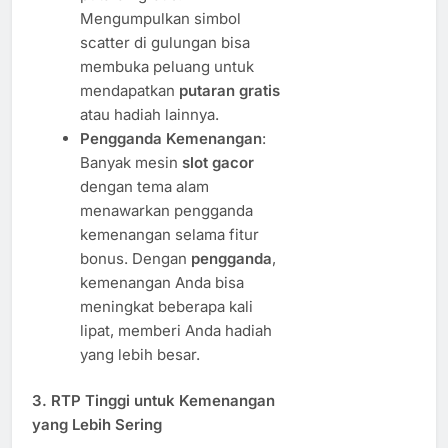
Mengumpulkan simbol
scatter di gulungan bisa
membuka peluang untuk
mendapatkan
putaran gratis
atau hadiah lainnya.
Pengganda Kemenangan
:
Banyak mesin
slot gacor
dengan tema alam
menawarkan pengganda
kemenangan selama fitur
bonus. Dengan
pengganda
,
kemenangan Anda bisa
meningkat beberapa kali
lipat, memberi Anda hadiah
yang lebih besar.
3.
RTP Tinggi untuk Kemenangan
yang Lebih Sering