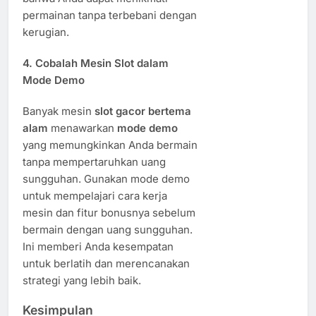
permainan tanpa terbebani dengan
kerugian.
4.
Cobalah Mesin Slot dalam
Mode Demo
Banyak mesin
slot gacor bertema
alam
menawarkan
mode demo
yang memungkinkan Anda bermain
tanpa mempertaruhkan uang
sungguhan. Gunakan mode demo
untuk mempelajari cara kerja
mesin dan fitur bonusnya sebelum
bermain dengan uang sungguhan.
Ini memberi Anda kesempatan
untuk berlatih dan merencanakan
strategi yang lebih baik.
Kesimpulan