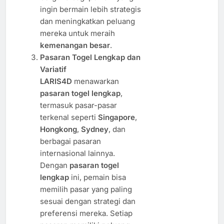
ingin bermain lebih strategis
dan meningkatkan peluang
mereka untuk meraih
kemenangan besar
.
Pasaran Togel Lengkap dan
Variatif
LARIS4D
menawarkan
pasaran togel lengkap
,
termasuk pasar-pasar
terkenal seperti
Singapore
,
Hongkong
,
Sydney
, dan
berbagai pasaran
internasional lainnya.
Dengan
pasaran togel
lengkap
ini, pemain bisa
memilih pasar yang paling
sesuai dengan strategi dan
preferensi mereka. Setiap