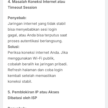
4.
Masalah Koneksi Internet atau
Timeout Session
Penyebab:
Jaringan internet yang tidak stabil
bisa menyebabkan sesi login
gagal, atau Anda bisa terputus saat
proses autentikasi berlangsung.
Solusi:
Periksa koneksi internet Anda. Jika
menggunakan Wi-Fi publik,
cobalah beralih ke jaringan pribadi.
Refresh halaman dan coba login
kembali setelah memastikan
koneksi stabil.
5.
Pemblokiran IP atau Akses
Dibatasi oleh ISP