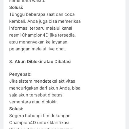
sementara waktu.
Solusi:
Tunggu beberapa saat dan coba
kembali. Anda juga bisa memeriksa
informasi terbaru melalui kanal
resmi Champion4D jika tersedia,
atau menanyakan ke layanan
pelanggan melalui live chat.
8.
Akun Diblokir atau Dibatasi
Penyebab:
Jika sistem mendeteksi aktivitas
mencurigakan dari akun Anda, bisa
saja akun tersebut dibatasi
sementara atau diblokir.
Solusi:
Segera hubungi tim dukungan
Champion4D untuk klarifikasi.