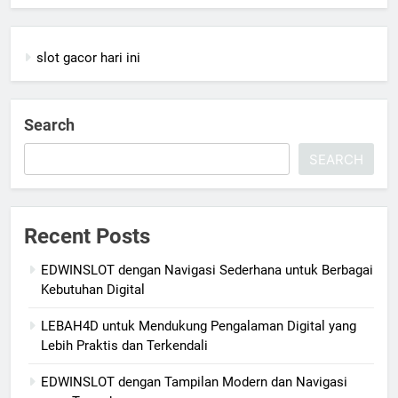
slot gacor hari ini
Search
SEARCH
Recent Posts
EDWINSLOT dengan Navigasi Sederhana untuk Berbagai
Kebutuhan Digital
LEBAH4D untuk Mendukung Pengalaman Digital yang
Lebih Praktis dan Terkendali
EDWINSLOT dengan Tampilan Modern dan Navigasi