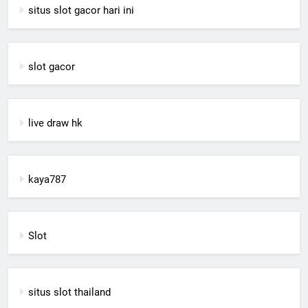
situs slot gacor hari ini
slot gacor
live draw hk
kaya787
Slot
situs slot thailand