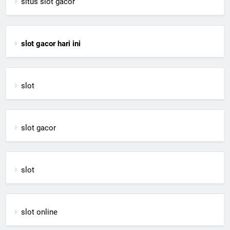
situs slot gacor
slot gacor hari ini
slot
slot gacor
slot
slot online