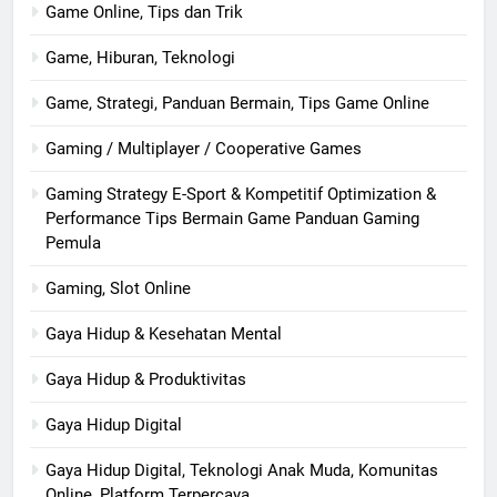
Game Online, Tips dan Trik
Game, Hiburan, Teknologi
Game, Strategi, Panduan Bermain, Tips Game Online
Gaming / Multiplayer / Cooperative Games
Gaming Strategy E-Sport & Kompetitif Optimization &
Performance Tips Bermain Game Panduan Gaming
Pemula
Gaming, Slot Online
Gaya Hidup & Kesehatan Mental
Gaya Hidup & Produktivitas
Gaya Hidup Digital
Gaya Hidup Digital, Teknologi Anak Muda, Komunitas
Online, Platform Terpercaya