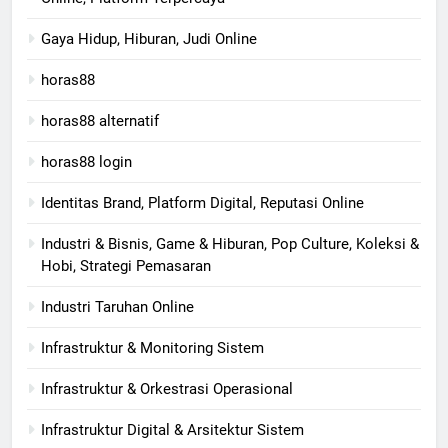
Gaya Hidup, Hiburan, Judi Online
horas88
horas88 alternatif
horas88 login
Identitas Brand, Platform Digital, Reputasi Online
Industri & Bisnis, Game & Hiburan, Pop Culture, Koleksi &
Hobi, Strategi Pemasaran
Industri Taruhan Online
Infrastruktur & Monitoring Sistem
Infrastruktur & Orkestrasi Operasional
Infrastruktur Digital & Arsitektur Sistem