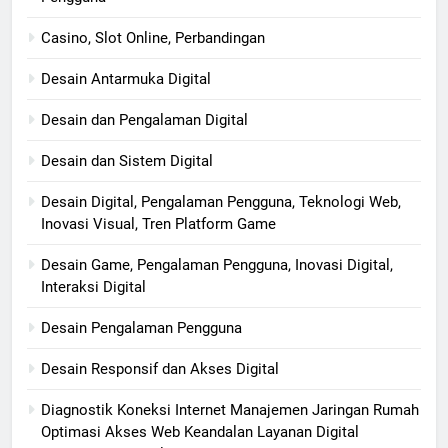
Casino, Slot Online, Perbandingan
Desain Antarmuka Digital
Desain dan Pengalaman Digital
Desain dan Sistem Digital
Desain Digital, Pengalaman Pengguna, Teknologi Web,
Inovasi Visual, Tren Platform Game
Desain Game, Pengalaman Pengguna, Inovasi Digital,
Interaksi Digital
Desain Pengalaman Pengguna
Desain Responsif dan Akses Digital
Diagnostik Koneksi Internet Manajemen Jaringan Rumah
Optimasi Akses Web Keandalan Layanan Digital