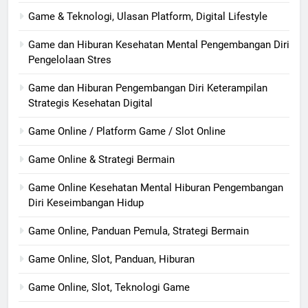
Game & Teknologi, Ulasan Platform, Digital Lifestyle
Game dan Hiburan Kesehatan Mental Pengembangan Diri
Pengelolaan Stres
Game dan Hiburan Pengembangan Diri Keterampilan
Strategis Kesehatan Digital
Game Online / Platform Game / Slot Online
Game Online & Strategi Bermain
Game Online Kesehatan Mental Hiburan Pengembangan
Diri Keseimbangan Hidup
Game Online, Panduan Pemula, Strategi Bermain
Game Online, Slot, Panduan, Hiburan
Game Online, Slot, Teknologi Game