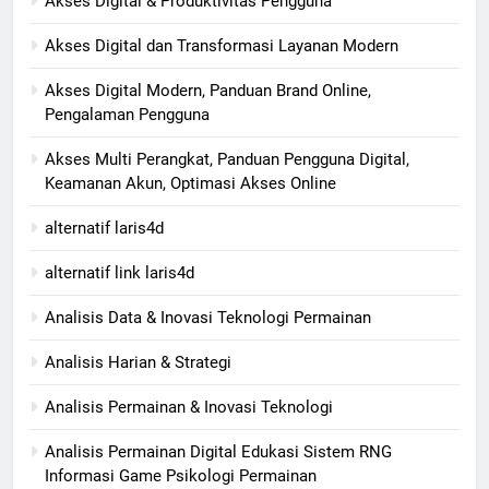
Akses Digital & Produktivitas Pengguna
Akses Digital dan Transformasi Layanan Modern
Akses Digital Modern, Panduan Brand Online,
Pengalaman Pengguna
Akses Multi Perangkat, Panduan Pengguna Digital,
Keamanan Akun, Optimasi Akses Online
alternatif laris4d
alternatif link laris4d
Analisis Data & Inovasi Teknologi Permainan
Analisis Harian & Strategi
Analisis Permainan & Inovasi Teknologi
Analisis Permainan Digital Edukasi Sistem RNG
Informasi Game Psikologi Permainan