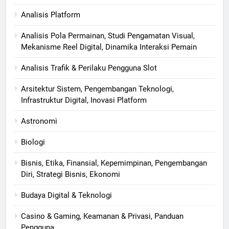
Analisis Platform
Analisis Pola Permainan, Studi Pengamatan Visual,
Mekanisme Reel Digital, Dinamika Interaksi Pemain
Analisis Trafik & Perilaku Pengguna Slot
Arsitektur Sistem, Pengembangan Teknologi,
Infrastruktur Digital, Inovasi Platform
Astronomi
Biologi
Bisnis, Etika, Finansial, Kepemimpinan, Pengembangan
Diri, Strategi Bisnis, Ekonomi
Budaya Digital & Teknologi
Casino & Gaming, Keamanan & Privasi, Panduan
Pengguna