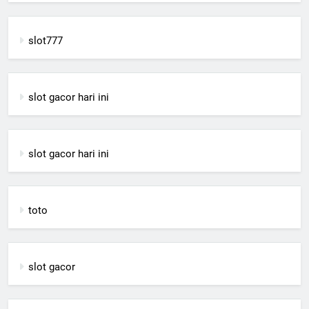
slot777
slot gacor hari ini
slot gacor hari ini
toto
slot gacor