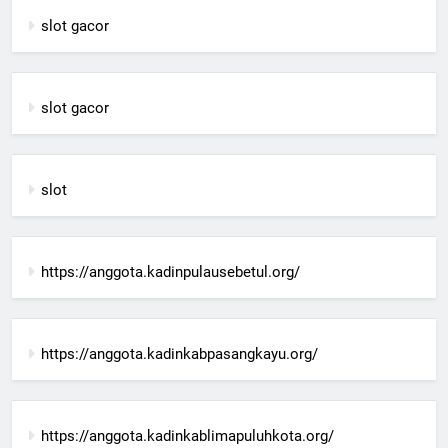
slot gacor
slot gacor
slot
https://anggota.kadinpulausebetul.org/
https://anggota.kadinkabpasangkayu.org/
https://anggota.kadinkablimapuluhkota.org/