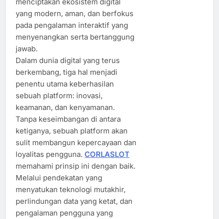
menciptakan ekosistem digital
yang modern, aman, dan berfokus
pada pengalaman interaktif yang
menyenangkan serta bertanggung
jawab.
Dalam dunia digital yang terus
berkembang, tiga hal menjadi
penentu utama keberhasilan
sebuah platform: inovasi,
keamanan, dan kenyamanan.
Tanpa keseimbangan di antara
ketiganya, sebuah platform akan
sulit membangun kepercayaan dan
loyalitas pengguna.
CORLASLOT
memahami prinsip ini dengan baik.
Melalui pendekatan yang
menyatukan teknologi mutakhir,
perlindungan data yang ketat, dan
pengalaman pengguna yang