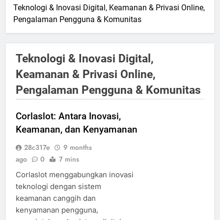
Teknologi & Inovasi Digital, Keamanan & Privasi Online,
Pengalaman Pengguna & Komunitas
Teknologi & Inovasi Digital,
Keamanan & Privasi Online,
Pengalaman Pengguna & Komunitas
Corlaslot: Antara Inovasi,
Keamanan, dan Kenyamanan
28c317e
9 months
ago
0
7 mins
Corlaslot menggabungkan inovasi
teknologi dengan sistem
keamanan canggih dan
kenyamanan pengguna,