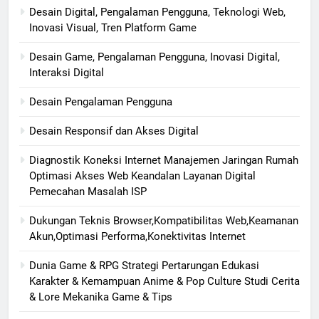
Desain Digital, Pengalaman Pengguna, Teknologi Web,
Inovasi Visual, Tren Platform Game
Desain Game, Pengalaman Pengguna, Inovasi Digital,
Interaksi Digital
Desain Pengalaman Pengguna
Desain Responsif dan Akses Digital
Diagnostik Koneksi Internet Manajemen Jaringan Rumah
Optimasi Akses Web Keandalan Layanan Digital
Pemecahan Masalah ISP
Dukungan Teknis Browser,Kompatibilitas Web,Keamanan
Akun,Optimasi Performa,Konektivitas Internet
Dunia Game & RPG Strategi Pertarungan Edukasi
Karakter & Kemampuan Anime & Pop Culture Studi Cerita
& Lore Mekanika Game & Tips