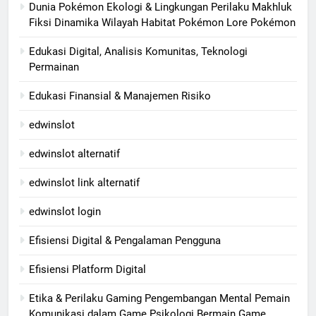
Dunia Pokémon Ekologi & Lingkungan Perilaku Makhluk
Fiksi Dinamika Wilayah Habitat Pokémon Lore Pokémon
Edukasi Digital, Analisis Komunitas, Teknologi
Permainan
Edukasi Finansial & Manajemen Risiko
edwinslot
edwinslot alternatif
edwinslot link alternatif
edwinslot login
Efisiensi Digital & Pengalaman Pengguna
Efisiensi Platform Digital
Etika & Perilaku Gaming Pengembangan Mental Pemain
Komunikasi dalam Game Psikologi Bermain Game