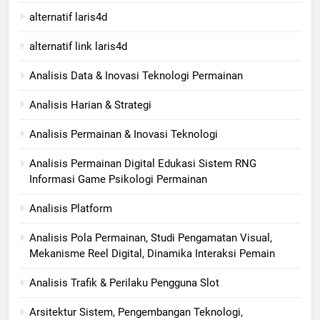
alternatif laris4d
alternatif link laris4d
Analisis Data & Inovasi Teknologi Permainan
Analisis Harian & Strategi
Analisis Permainan & Inovasi Teknologi
Analisis Permainan Digital Edukasi Sistem RNG
Informasi Game Psikologi Permainan
Analisis Platform
Analisis Pola Permainan, Studi Pengamatan Visual,
Mekanisme Reel Digital, Dinamika Interaksi Pemain
Analisis Trafik & Perilaku Pengguna Slot
Arsitektur Sistem, Pengembangan Teknologi,