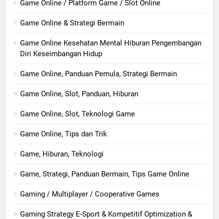
Game Online / Platform Game / Slot Online
Game Online & Strategi Bermain
Game Online Kesehatan Mental Hiburan Pengembangan
Diri Keseimbangan Hidup
Game Online, Panduan Pemula, Strategi Bermain
Game Online, Slot, Panduan, Hiburan
Game Online, Slot, Teknologi Game
Game Online, Tips dan Trik
Game, Hiburan, Teknologi
Game, Strategi, Panduan Bermain, Tips Game Online
Gaming / Multiplayer / Cooperative Games
Gaming Strategy E-Sport & Kompetitif Optimization &