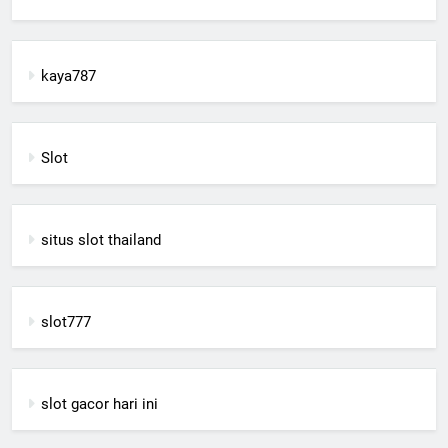
kaya787
Slot
situs slot thailand
slot777
slot gacor hari ini