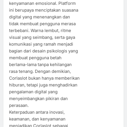
kenyamanan emosional. Platform
ini berupaya menciptakan suasana
digital yang menenangkan dan
tidak membuat pengguna merasa
terbebani. Warna lembut, ritme
visual yang seimbang, serta gaya
komunikasi yang ramah menjadi
bagian dari desain psikologis yang
membuat pengguna betah
berlama-lama tanpa kehilangan
rasa tenang. Dengan demikian,
Corlaslot bukan hanya memberikan
hiburan, tetapi juga menghadirkan
pengalaman digital yang
menyeimbangkan pikiran dan
perasaan.
Keterpaduan antara inovasi,
keamanan, dan kenyamanan
menjadikan Corlaslot sebagai