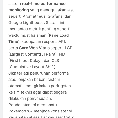
sistem
real-time performance
monitoring
yang menggunakan alat
seperti Prometheus, Grafana, dan
Google Lighthouse. Sistem ini
memantau metrik penting seperti
waktu muat halaman (
Page Load
Time
), kecepatan respons API,
serta
Core Web Vitals
seperti LCP
(Largest Contentful Paint), FID
(First Input Delay), dan CLS
(Cumulative Layout Shift).
Jika terjadi penurunan performa
atau lonjakan beban, sistem
otomatis mengirimkan peringatan
ke tim teknis agar dapat segera
dilakukan penyesuaian.
Pendekatan ini membantu
Pokemon787 menjaga konsistensi
kecepatan akses bahkan saat trafik