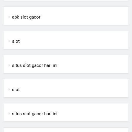
apk slot gacor
slot
situs slot gacor hari ini
slot
situs slot gacor hari ini