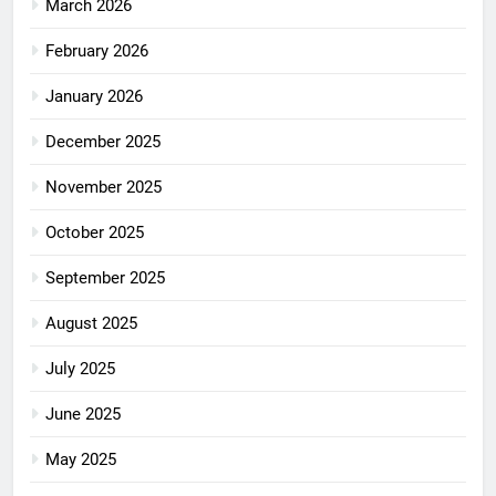
March 2026
February 2026
January 2026
December 2025
November 2025
October 2025
September 2025
August 2025
July 2025
June 2025
May 2025