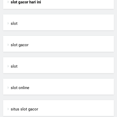
slot gacor hari ini
slot
slot gacor
slot
slot online
situs slot gacor