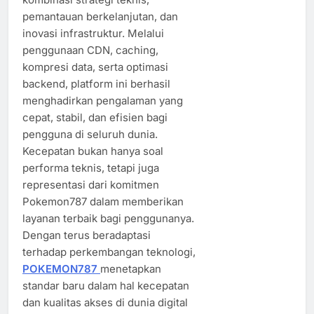
pemantauan berkelanjutan, dan
inovasi infrastruktur. Melalui
penggunaan CDN, caching,
kompresi data, serta optimasi
backend, platform ini berhasil
menghadirkan pengalaman yang
cepat, stabil, dan efisien bagi
pengguna di seluruh dunia.
Kecepatan bukan hanya soal
performa teknis, tetapi juga
representasi dari komitmen
Pokemon787 dalam memberikan
layanan terbaik bagi penggunanya.
Dengan terus beradaptasi
terhadap perkembangan teknologi,
POKEMON787
menetapkan
standar baru dalam hal kecepatan
dan kualitas akses di dunia digital