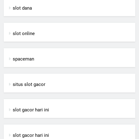
slot dana
slot online
spaceman
situs slot gacor
slot gacor hari ini
slot gacor hari ini