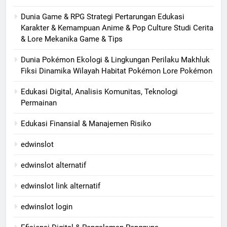
Dunia Game & RPG Strategi Pertarungan Edukasi
Karakter & Kemampuan Anime & Pop Culture Studi Cerita
& Lore Mekanika Game & Tips
Dunia Pokémon Ekologi & Lingkungan Perilaku Makhluk
Fiksi Dinamika Wilayah Habitat Pokémon Lore Pokémon
Edukasi Digital, Analisis Komunitas, Teknologi
Permainan
Edukasi Finansial & Manajemen Risiko
edwinslot
edwinslot alternatif
edwinslot link alternatif
edwinslot login