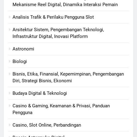
Mekanisme Reel Digital, Dinamika Interaksi Pemain
Analisis Trafik & Perilaku Pengguna Slot
Arsitektur Sistem, Pengembangan Teknologi,
Infrastruktur Digital, Inovasi Platform
Astronomi
Biologi
Bisnis, Etika, Finansial, Kepemimpinan, Pengembangan
Diri, Strategi Bisnis, Ekonomi
Budaya Digital & Teknologi
Casino & Gaming, Keamanan & Privasi, Panduan
Pengguna
Casino, Slot Online, Perbandingan