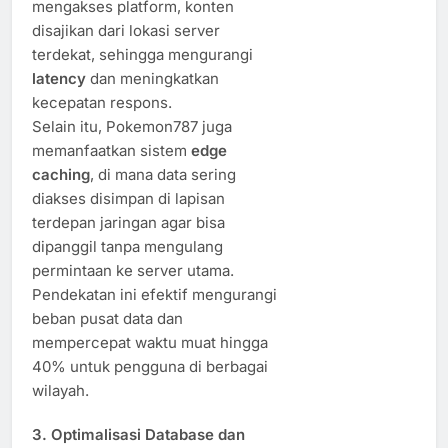
mengakses platform, konten
disajikan dari lokasi server
terdekat, sehingga mengurangi
latency
dan meningkatkan
kecepatan respons.
Selain itu, Pokemon787 juga
memanfaatkan sistem
edge
caching
, di mana data sering
diakses disimpan di lapisan
terdepan jaringan agar bisa
dipanggil tanpa mengulang
permintaan ke server utama.
Pendekatan ini efektif mengurangi
beban pusat data dan
mempercepat waktu muat hingga
40% untuk pengguna di berbagai
wilayah.
3. Optimalisasi Database dan