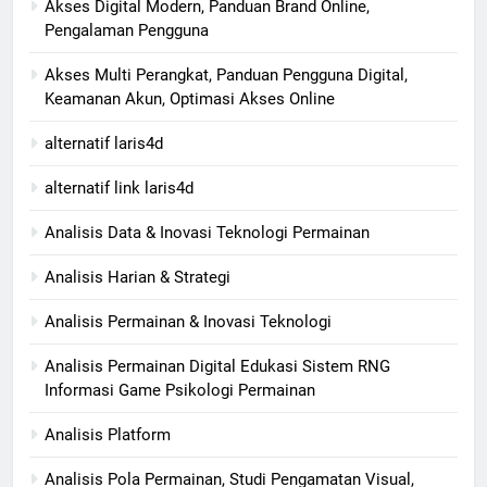
Akses Digital Modern, Panduan Brand Online,
Pengalaman Pengguna
Akses Multi Perangkat, Panduan Pengguna Digital,
Keamanan Akun, Optimasi Akses Online
alternatif laris4d
alternatif link laris4d
Analisis Data & Inovasi Teknologi Permainan
Analisis Harian & Strategi
Analisis Permainan & Inovasi Teknologi
Analisis Permainan Digital Edukasi Sistem RNG
Informasi Game Psikologi Permainan
Analisis Platform
Analisis Pola Permainan, Studi Pengamatan Visual,