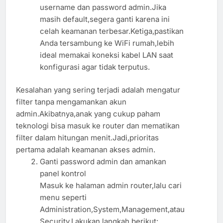
username dan password admin.Jika
masih default,segera ganti karena ini
celah keamanan terbesar.Ketiga,pastikan
Anda tersambung ke WiFi rumah,lebih
ideal memakai koneksi kabel LAN saat
konfigurasi agar tidak terputus.
Kesalahan yang sering terjadi adalah mengatur
filter tanpa mengamankan akun
admin.Akibatnya,anak yang cukup paham
teknologi bisa masuk ke router dan mematikan
filter dalam hitungan menit.Jadi,prioritas
pertama adalah keamanan akses admin.
Ganti password admin dan amankan
panel kontrol
Masuk ke halaman admin router,lalu cari
menu seperti
Administration,System,Management,atau
Security.Lakukan langkah berikut: