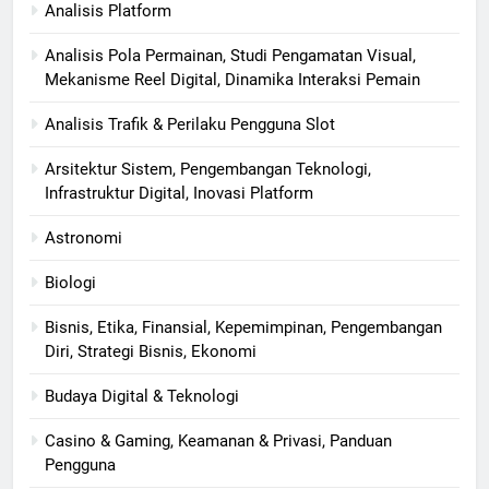
Analisis Platform
Analisis Pola Permainan, Studi Pengamatan Visual,
Mekanisme Reel Digital, Dinamika Interaksi Pemain
Analisis Trafik & Perilaku Pengguna Slot
Arsitektur Sistem, Pengembangan Teknologi,
Infrastruktur Digital, Inovasi Platform
Astronomi
Biologi
Bisnis, Etika, Finansial, Kepemimpinan, Pengembangan
Diri, Strategi Bisnis, Ekonomi
Budaya Digital & Teknologi
Casino & Gaming, Keamanan & Privasi, Panduan
Pengguna