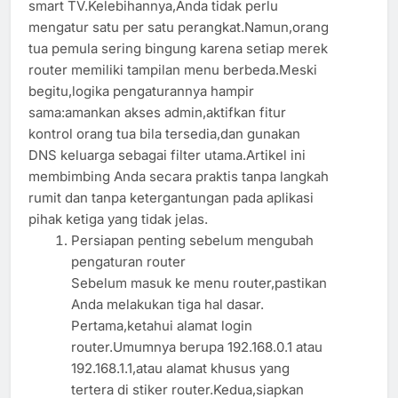
smart TV.Kelebihannya,Anda tidak perlu
mengatur satu per satu perangkat.Namun,orang
tua pemula sering bingung karena setiap merek
router memiliki tampilan menu berbeda.Meski
begitu,logika pengaturannya hampir
sama:amankan akses admin,aktifkan fitur
kontrol orang tua bila tersedia,dan gunakan
DNS keluarga sebagai filter utama.Artikel ini
membimbing Anda secara praktis tanpa langkah
rumit dan tanpa ketergantungan pada aplikasi
pihak ketiga yang tidak jelas.
Persiapan penting sebelum mengubah
pengaturan router
Sebelum masuk ke menu router,pastikan
Anda melakukan tiga hal dasar.
Pertama,ketahui alamat login
router.Umumnya berupa 192.168.0.1 atau
192.168.1.1,atau alamat khusus yang
tertera di stiker router.Kedua,siapkan