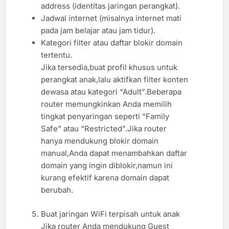
address (identitas jaringan perangkat).
Jadwal internet (misalnya internet mati
pada jam belajar atau jam tidur).
Kategori filter atau daftar blokir domain
tertentu.
Jika tersedia,buat profil khusus untuk
perangkat anak,lalu aktifkan filter konten
dewasa atau kategori “Adult”.Beberapa
router memungkinkan Anda memilih
tingkat penyaringan seperti “Family
Safe” atau “Restricted”.Jika router
hanya mendukung blokir domain
manual,Anda dapat menambahkan daftar
domain yang ingin diblokir,namun ini
kurang efektif karena domain dapat
berubah.
Buat jaringan WiFi terpisah untuk anak
Jika router Anda mendukung Guest