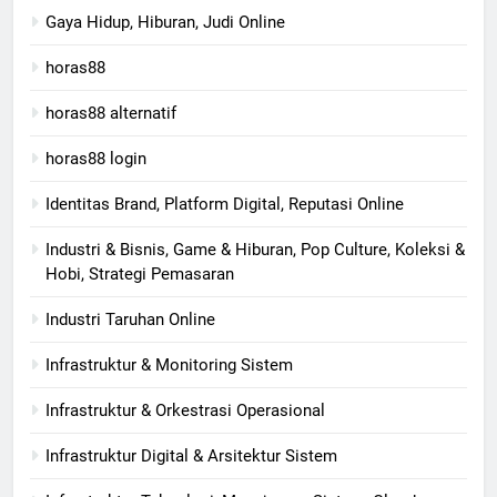
Gaya Hidup, Hiburan, Judi Online
horas88
horas88 alternatif
horas88 login
Identitas Brand, Platform Digital, Reputasi Online
Industri & Bisnis, Game & Hiburan, Pop Culture, Koleksi &
Hobi, Strategi Pemasaran
Industri Taruhan Online
Infrastruktur & Monitoring Sistem
Infrastruktur & Orkestrasi Operasional
Infrastruktur Digital & Arsitektur Sistem