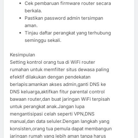
Cek pembaruan firmware router secara
berkala.
Pastikan password admin tersimpan
aman.
Tinjau daftar perangkat yang terhubung
seminggu sekali.
Kesimpulan
Setting kontrol orang tua di WiFi router
rumahan untuk memfilter situs dewasa paling
efektif dilakukan dengan pendekatan
berlapis:amankan akses admin,ganti DNS ke
DNS keluarga,aktifkan fitur parental control
bawaan router,dan buat jaringan WiFi terpisah
untuk perangkat anak.Jangan lupa
mengantisipasi celah seperti VPN,DNS
manual,dan data seluler.Dengan langkah yang
konsisten,orang tua pemula dapat membangun
jaringan rumah yang lebih aman tanpa harus