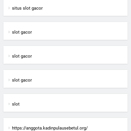
situs slot gacor
slot gacor
slot gacor
slot gacor
slot
https://anggota.kadinpulausebetul.org/