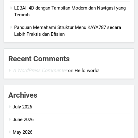
LEBAH4D dengan Tampilan Modern dan Navigasi yang
Terarah
Panduan Memahami Struktur Menu KAYA787 secara
Lebih Praktis dan Efisien
Recent Comments
A WordPress Commenter
on
Hello world!
Archives
July 2026
June 2026
May 2026