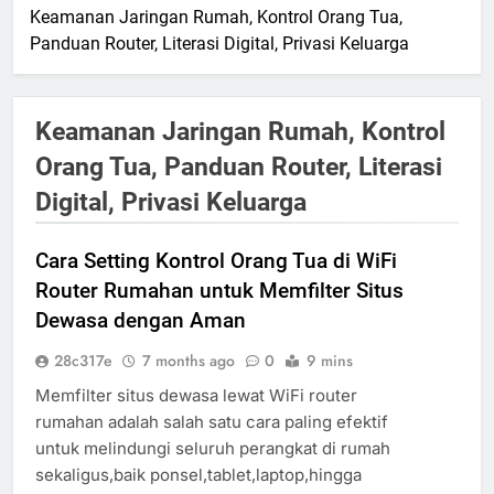
Keamanan Jaringan Rumah, Kontrol Orang Tua,
Panduan Router, Literasi Digital, Privasi Keluarga
Keamanan Jaringan Rumah, Kontrol
Orang Tua, Panduan Router, Literasi
Digital, Privasi Keluarga
Cara Setting Kontrol Orang Tua di WiFi
Router Rumahan untuk Memfilter Situs
Dewasa dengan Aman
28c317e
7 months ago
0
9 mins
Memfilter situs dewasa lewat WiFi router
rumahan adalah salah satu cara paling efektif
untuk melindungi seluruh perangkat di rumah
sekaligus,baik ponsel,tablet,laptop,hingga