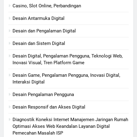
Casino, Slot Online, Perbandingan
Desain Antarmuka Digital
Desain dan Pengalaman Digital
Desain dan Sistem Digital
Desain Digital, Pengalaman Pengguna, Teknologi Web,
Inovasi Visual, Tren Platform Game
Desain Game, Pengalaman Pengguna, Inovasi Digital,
Interaksi Digital
Desain Pengalaman Pengguna
Desain Responsif dan Akses Digital
Diagnostik Koneksi Internet Manajemen Jaringan Rumah
Optimasi Akses Web Keandalan Layanan Digital
Pemecahan Masalah ISP