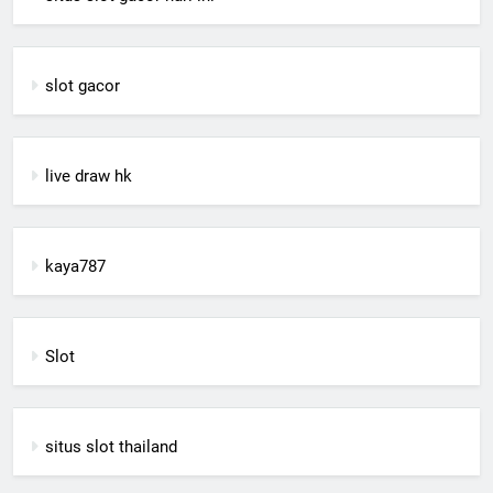
slot gacor
live draw hk
kaya787
Slot
situs slot thailand