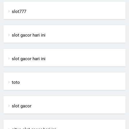
slot777
slot gacor hari ini
slot gacor hari ini
toto
slot gacor