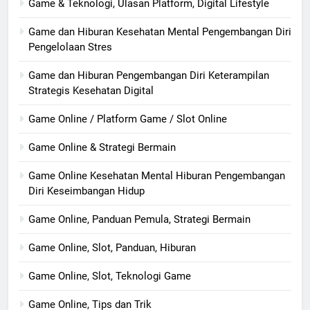
Game & Teknologi, Ulasan Platform, Digital Lifestyle
Game dan Hiburan Kesehatan Mental Pengembangan Diri
Pengelolaan Stres
Game dan Hiburan Pengembangan Diri Keterampilan
Strategis Kesehatan Digital
Game Online / Platform Game / Slot Online
Game Online & Strategi Bermain
Game Online Kesehatan Mental Hiburan Pengembangan
Diri Keseimbangan Hidup
Game Online, Panduan Pemula, Strategi Bermain
Game Online, Slot, Panduan, Hiburan
Game Online, Slot, Teknologi Game
Game Online, Tips dan Trik