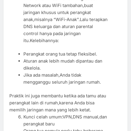
Network atau WiFi tambahan,buat
jaringan khusus untuk perangkat
anak,misalnya “WiFi-Anak”.Lalu terapkan
DNS keluarga dan aturan parental
control hanya pada jaringan
itu.Kelebihannya:
Perangkat orang tua tetap fleksibel.
Aturan anak lebih mudah dipantau dan
dikelola.
Jika ada masalah,Anda tidak
mengganggu seluruh jaringan rumah.
Praktik ini juga membantu ketika ada tamu atau
perangkat lain di rumah,karena Anda bisa
memilih jaringan mana yang lebih ketat.
Kunci celah umum:VPN,DNS manual,dan
perangkat baru
Orang tua pemula perlu tahu beberapa