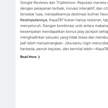
Google Reviews dan TripAdvisor. Reputasi mereka 
dengan pelayanan terbaik, inovasi interaktif, dan ci
tersebar luas, menjadikannya destinasi kuliner favo
Kesimpulannya
, Kaya787 bukan hanya restoran, t
menyeluruh. Dengan kombinasi unik antara makana
kesempatan mendapatkan bonus play jackpot setiap 
menghadirkan sesuatu yang tidak biasa dan membu
jadi lebih menyenangkan. Jika kamu ingin mencob
berbeda, penuh kejutan, dan bernilai lebih—Kaya7
Read More