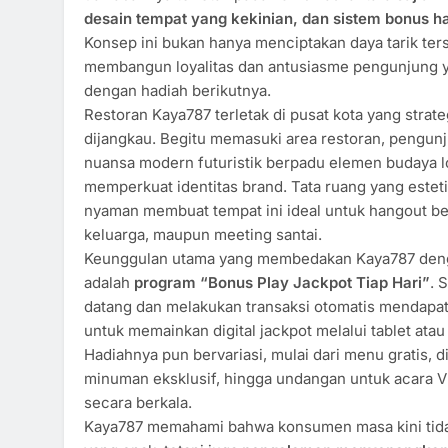
desain tempat yang kekinian, dan sistem bonus har
Konsep ini bukan hanya menciptakan daya tarik terse
membangun loyalitas dan antusiasme pengunjung y
dengan hadiah berikutnya.
Restoran Kaya787 terletak di pusat kota yang strat
dijangkau. Begitu memasuki area restoran, pengu
nuansa modern futuristik berpadu elemen budaya l
memperkuat identitas brand. Tata ruang yang este
nyaman membuat tempat ini ideal untuk hangout b
keluarga, maupun meeting santai.
Keunggulan utama yang membedakan Kaya787 denga
adalah
program “Bonus Play Jackpot Tiap Hari”
. 
datang dan melakukan transaksi otomatis mendapa
untuk memainkan digital jackpot melalui tablet atau
Hadiahnya pun bervariasi, mulai dari menu gratis, d
minuman eksklusif, hingga undangan untuk acara V
secara berkala.
Kaya787 memahami bahwa konsumen masa kini tida