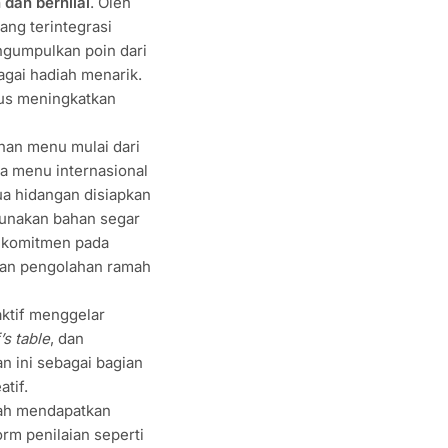
an bernilai
. Oleh
ang terintegrasi
gumpulkan poin dari
gai hadiah menarik.
gus meningkatkan
ihan menu mulai dari
a menu internasional
ua hidangan disiapkan
gunakan bahan segar
i komitmen pada
dan pengolahan ramah
ktif menggelar
’s table
, dan
an ini sebagai bagian
tif.
elah mendapatkan
orm penilaian seperti