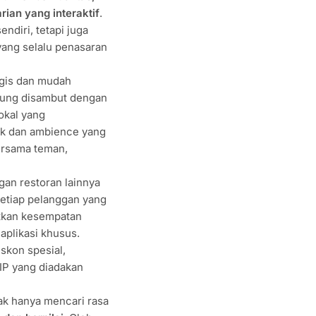
ian yang interaktif
.
ndiri, tetapi juga
ang selalu penasaran
egis dan mudah
njung disambut dengan
okal yang
tik dan ambience yang
ersama teman,
n restoran lainnya
Setiap pelanggan yang
tkan kesempatan
 aplikasi khusus.
iskon spesial,
IP yang diadakan
k hanya mencari rasa