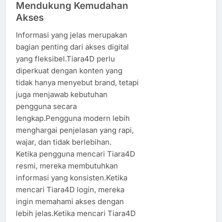
Mendukung Kemudahan
Akses
Informasi yang jelas merupakan
bagian penting dari akses digital
yang fleksibel.Tiara4D perlu
diperkuat dengan konten yang
tidak hanya menyebut brand, tetapi
juga menjawab kebutuhan
pengguna secara
lengkap.Pengguna modern lebih
menghargai penjelasan yang rapi,
wajar, dan tidak berlebihan.
Ketika pengguna mencari Tiara4D
resmi, mereka membutuhkan
informasi yang konsisten.Ketika
mencari Tiara4D login, mereka
ingin memahami akses dengan
lebih jelas.Ketika mencari Tiara4D