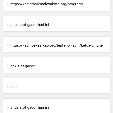
https://kadintasikmalayakota.org/program/
situs slot gacor hari ini
https://kadinbekasikab.org/tentang-kadin/ketua-umum/
apk slot gacor
slot
situs slot gacor hari ini