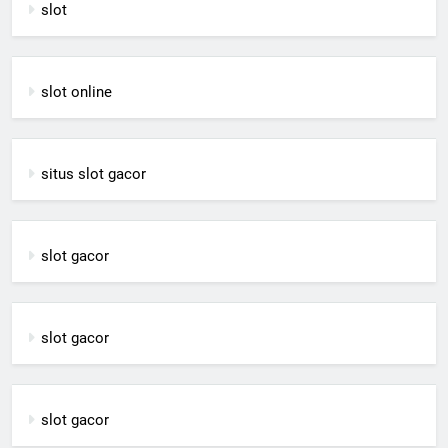
slot
slot online
situs slot gacor
slot gacor
slot gacor
slot gacor