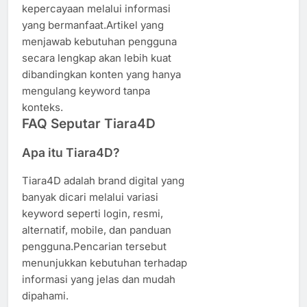
kepercayaan melalui informasi
yang bermanfaat.Artikel yang
menjawab kebutuhan pengguna
secara lengkap akan lebih kuat
dibandingkan konten yang hanya
mengulang keyword tanpa
konteks.
FAQ Seputar Tiara4D
Apa itu Tiara4D?
Tiara4D adalah brand digital yang
banyak dicari melalui variasi
keyword seperti login, resmi,
alternatif, mobile, dan panduan
pengguna.Pencarian tersebut
menunjukkan kebutuhan terhadap
informasi yang jelas dan mudah
dipahami.