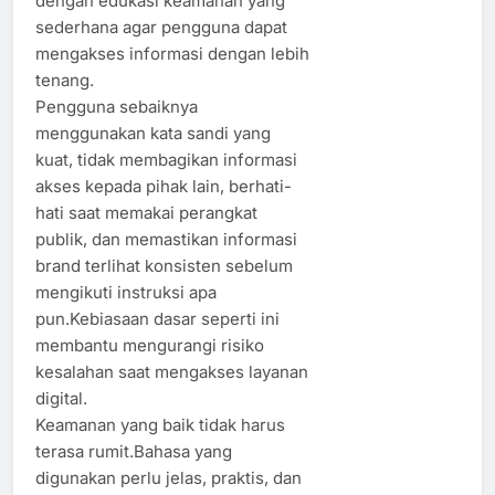
dengan edukasi keamanan yang
sederhana agar pengguna dapat
mengakses informasi dengan lebih
tenang.
Pengguna sebaiknya
menggunakan kata sandi yang
kuat, tidak membagikan informasi
akses kepada pihak lain, berhati-
hati saat memakai perangkat
publik, dan memastikan informasi
brand terlihat konsisten sebelum
mengikuti instruksi apa
pun.Kebiasaan dasar seperti ini
membantu mengurangi risiko
kesalahan saat mengakses layanan
digital.
Keamanan yang baik tidak harus
terasa rumit.Bahasa yang
digunakan perlu jelas, praktis, dan