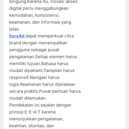
bingung.Karena itu, inovasi akses
digital perlu menggabungkan
kemudahan, konsistensi,
keamanan, dan informasi yang
jelas.
tiara4d
dapat memperkuat citra
brand dengan menempatkan
pengguna sebagai pusat
pengalaman.Setiap elemen harus
memiliki tujuan.Bahasa harus
mudah dipahami.Tampilan harus
responsif.Navigasi harus
logis.Keamanan harus dijelaskan
secara praktis.Pusat bantuan harus
mudah ditemukan.
Pendekatan ini sejalan dengan
prinsip E-E-A-T karena
menunjukkan pengalaman,
keahlian, otoritas, dan