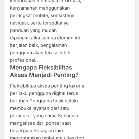
kemudahan membaca informasi,
kenyamanan menggunakan
perangkat mobile, konsistensi
navigasi, serta tersedianya
panduan yang mudah
dipahami.Jika semua elemen ini
berjalan baik, pengalaman
pengguna akan terasa lebih
profesional.
Mengapa Fleksibilitas
Akses Menjadi Penting?
Fleksibilitas akses penting karena
perilaku pengguna digital terus
berubah.Pengguna tidak selalu
membuka layanan dari satu
perangkat yang sama.Sebagian
mengakses dari ponsel saat
bepergian.Sebagian lain
menggunakan tablet atau desktop