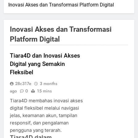
Inovasi Akses dan Transformasi Platform Digital
Inovasi Akses dan Transformasi
Platform Digital
Tiara4D dan Inovasi Akses
Digital yang Semakin
Fleksibel
28c317e
3 months
ago
0
15 mins
Tiara4D membahas inovasi akses
digital fleksibel melalui navigasi
jelas, keamanan akun, tampilan
responsif, dan pengalaman
pengguna yang terarah.
Tiara4D dalam