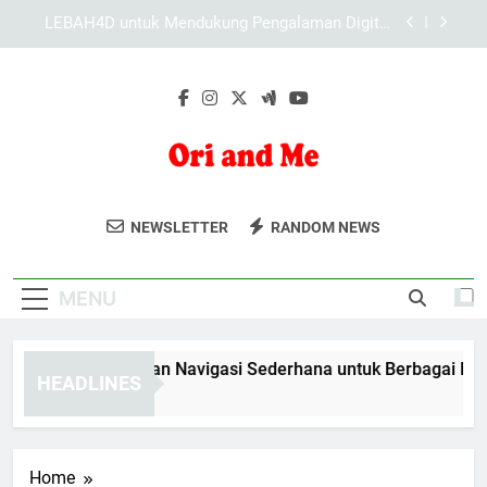
Skip
EDWINSLOT dengan Tampilan Modern dan
to
Navigasi yang Terarah
content
LEBAH4D dengan Tampilan Modern dan Navigasi
yang Terarah
EDWINSLOT dengan Navigasi Sederhana untuk
Berbagai Kebutuhan Digital
LEBAH4D untuk Mendukung Pengalaman Digital
yang Lebih Praktis dan Terkendali
Ori And Me
Ikuti Tren Mode Terkini Dengan Ori And
EDWINSLOT dengan Tampilan Modern dan
NEWSLETTER
RANDOM NEWS
Navigasi yang Terarah
Me. Pilihan Pakaian Dan Aksesori
LEBAH4D dengan Tampilan Modern dan Navigasi
Stylish Untuk Tampilan Modis Anda.
yang Terarah
MENU
WINSLOT dengan Navigasi Sederhana untuk Berbagai Kebutuh
HEADLINES
Weeks Ago
Home