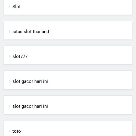
Slot
situs slot thailand
slot777
slot gacor hari ini
slot gacor hari ini
toto