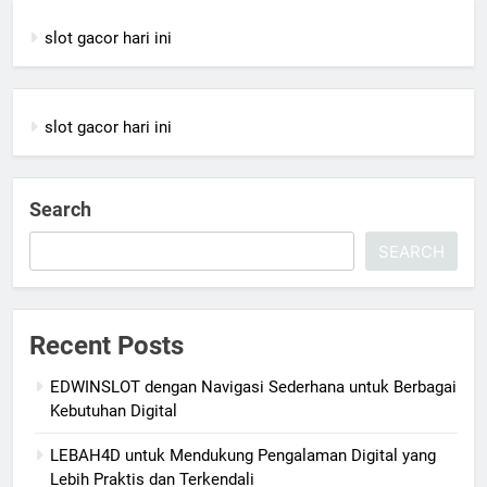
slot gacor hari ini
slot gacor hari ini
Search
SEARCH
Recent Posts
EDWINSLOT dengan Navigasi Sederhana untuk Berbagai
Kebutuhan Digital
LEBAH4D untuk Mendukung Pengalaman Digital yang
Lebih Praktis dan Terkendali