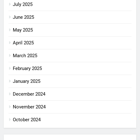
July 2025
June 2025
May 2025
April 2025
March 2025
February 2025
January 2025
December 2024
November 2024
October 2024