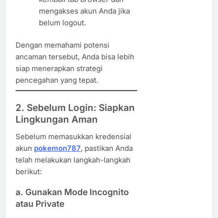
mengakses akun Anda jika
belum logout.
Dengan memahami potensi
ancaman tersebut, Anda bisa lebih
siap menerapkan strategi
pencegahan yang tepat.
2. Sebelum Login: Siapkan
Lingkungan Aman
Sebelum memasukkan kredensial
akun
pokemon787
, pastikan Anda
telah melakukan langkah-langkah
berikut:
a. Gunakan Mode Incognito
atau Private