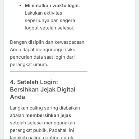
Minimalkan waktu login.
Lakukan aktivitas
seperlunya dan segera
logout setelah selesai.
Dengan disiplin dan kewaspadaan,
Anda dapat mengurangi risiko
pencurian data saat login dari
perangkat umum.
4. Setelah Login:
Bersihkan Jejak Digital
Anda
Langkah paling sering diabaikan
adalah
membersihkan jejak
setelah selesai menggunakan
perangkat publik. Padahal, ini
langkah paling penting untuk