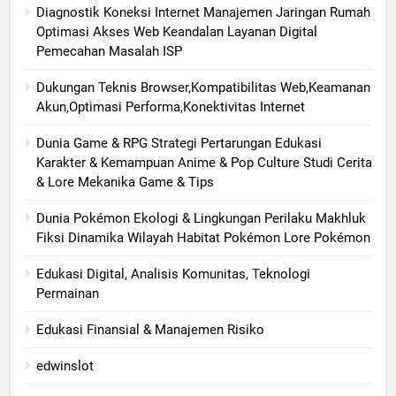
Diagnostik Koneksi Internet Manajemen Jaringan Rumah
Optimasi Akses Web Keandalan Layanan Digital
Pemecahan Masalah ISP
Dukungan Teknis Browser,Kompatibilitas Web,Keamanan
Akun,Optimasi Performa,Konektivitas Internet
Dunia Game & RPG Strategi Pertarungan Edukasi
Karakter & Kemampuan Anime & Pop Culture Studi Cerita
& Lore Mekanika Game & Tips
Dunia Pokémon Ekologi & Lingkungan Perilaku Makhluk
Fiksi Dinamika Wilayah Habitat Pokémon Lore Pokémon
Edukasi Digital, Analisis Komunitas, Teknologi
Permainan
Edukasi Finansial & Manajemen Risiko
edwinslot