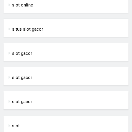
slot online
situs slot gacor
slot gacor
slot gacor
slot gacor
slot