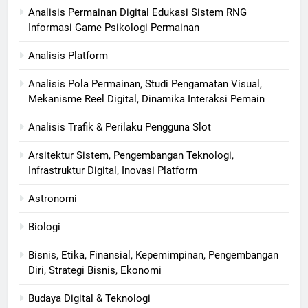
Analisis Permainan Digital Edukasi Sistem RNG
Informasi Game Psikologi Permainan
Analisis Platform
Analisis Pola Permainan, Studi Pengamatan Visual,
Mekanisme Reel Digital, Dinamika Interaksi Pemain
Analisis Trafik & Perilaku Pengguna Slot
Arsitektur Sistem, Pengembangan Teknologi,
Infrastruktur Digital, Inovasi Platform
Astronomi
Biologi
Bisnis, Etika, Finansial, Kepemimpinan, Pengembangan
Diri, Strategi Bisnis, Ekonomi
Budaya Digital & Teknologi