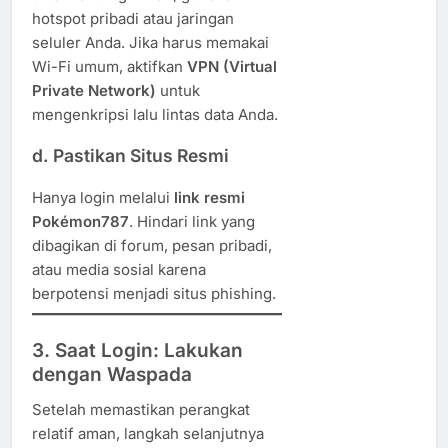
hotspot pribadi atau jaringan
seluler Anda. Jika harus memakai
Wi-Fi umum, aktifkan
VPN (Virtual
Private Network)
untuk
mengenkripsi lalu lintas data Anda.
d. Pastikan Situs Resmi
Hanya login melalui
link resmi
Pokémon787
. Hindari link yang
dibagikan di forum, pesan pribadi,
atau media sosial karena
berpotensi menjadi situs phishing.
3. Saat Login: Lakukan
dengan Waspada
Setelah memastikan perangkat
relatif aman, langkah selanjutnya