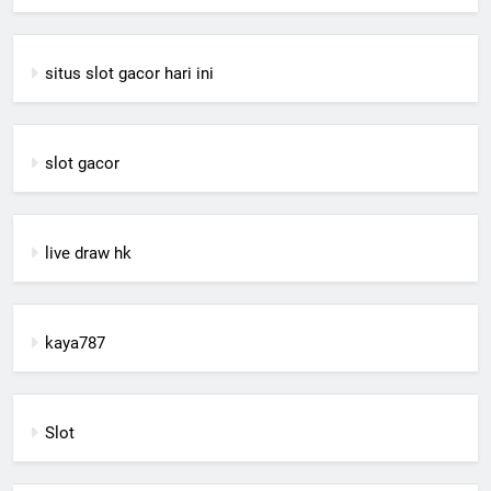
situs slot gacor hari ini
slot gacor
live draw hk
kaya787
Slot