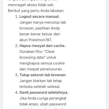
mencegah akses tidak sah.
Berikut yang perlu Anda lakukan:
Logout secara manual.
Jangan hanya menutup tab
browser, pastikan Anda
benar-benar keluar dari
akun Pokémon787.
Hapus riwayat dan cache.
Gunakan fitur “Clear
browsing data” untuk
menghapus semua cookie
dan riwayat penelusuran.
Tutup seluruh tab browser.
Jangan biarkan tab tetap
terbuka setelah selesai.
Ganti password setelahnya.
Jika Anda curiga perangkat
tidak aman, ubah password