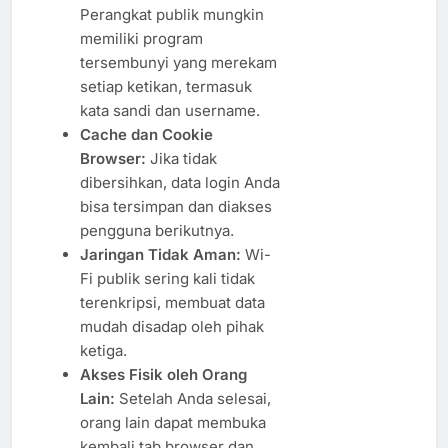
Perangkat publik mungkin
memiliki program
tersembunyi yang merekam
setiap ketikan, termasuk
kata sandi dan username.
Cache dan Cookie
Browser:
Jika tidak
dibersihkan, data login Anda
bisa tersimpan dan diakses
pengguna berikutnya.
Jaringan Tidak Aman:
Wi-
Fi publik sering kali tidak
terenkripsi, membuat data
mudah disadap oleh pihak
ketiga.
Akses Fisik oleh Orang
Lain:
Setelah Anda selesai,
orang lain dapat membuka
kembali tab browser dan