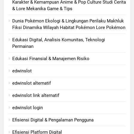
Karakter & Kemampuan Anime & Pop Culture Studi Cerita
& Lore Mekanika Game & Tips
Dunia Pokémon Ekologi & Lingkungan Perilaku Makhluk
Fiksi Dinamika Wilayah Habitat Pokémon Lore Pokémon
Edukasi Digital, Analisis Komunitas, Teknologi
Permainan
Edukasi Finansial & Manajemen Risiko
edwinslot
edwinslot alternatif
edwinslot link alternatif
edwinslot login
Efisiensi Digital & Pengalaman Pengguna
Efisiensi Platform Digital