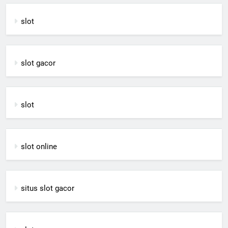
slot
slot gacor
slot
slot online
situs slot gacor