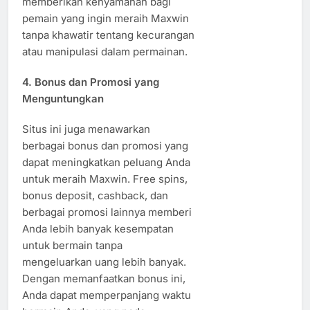
memberikan kenyamanan bagi
pemain yang ingin meraih Maxwin
tanpa khawatir tentang kecurangan
atau manipulasi dalam permainan.
4.
Bonus dan Promosi yang
Menguntungkan
Situs ini juga menawarkan
berbagai bonus dan promosi yang
dapat meningkatkan peluang Anda
untuk meraih Maxwin. Free spins,
bonus deposit, cashback, dan
berbagai promosi lainnya memberi
Anda lebih banyak kesempatan
untuk bermain tanpa
mengeluarkan uang lebih banyak.
Dengan memanfaatkan bonus ini,
Anda dapat memperpanjang waktu