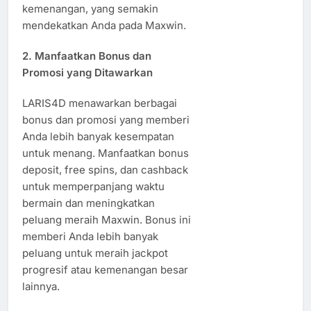
kemenangan, yang semakin
mendekatkan Anda pada Maxwin.
2.
Manfaatkan Bonus dan
Promosi yang Ditawarkan
LARIS4D menawarkan berbagai
bonus dan promosi yang memberi
Anda lebih banyak kesempatan
untuk menang. Manfaatkan bonus
deposit, free spins, dan cashback
untuk memperpanjang waktu
bermain dan meningkatkan
peluang meraih Maxwin. Bonus ini
memberi Anda lebih banyak
peluang untuk meraih jackpot
progresif atau kemenangan besar
lainnya.