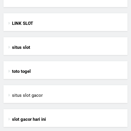
LINK SLOT
situs slot
toto togel
situs slot gacor
slot gacor hari ini