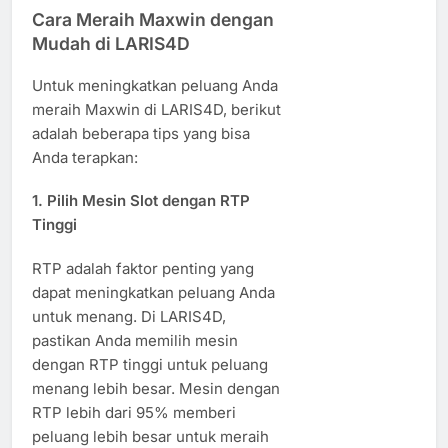
Cara Meraih Maxwin dengan
Mudah di LARIS4D
Untuk meningkatkan peluang Anda
meraih Maxwin di LARIS4D, berikut
adalah beberapa tips yang bisa
Anda terapkan:
1.
Pilih Mesin Slot dengan RTP
Tinggi
RTP adalah faktor penting yang
dapat meningkatkan peluang Anda
untuk menang. Di LARIS4D,
pastikan Anda memilih mesin
dengan RTP tinggi untuk peluang
menang lebih besar. Mesin dengan
RTP lebih dari 95% memberi
peluang lebih besar untuk meraih