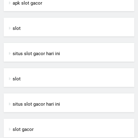
apk slot gacor
slot
situs slot gacor hari ini
slot
situs slot gacor hari ini
slot gacor