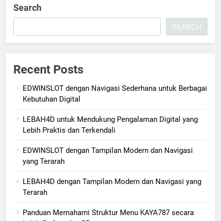
Search
SEARCH
Recent Posts
EDWINSLOT dengan Navigasi Sederhana untuk Berbagai
Kebutuhan Digital
LEBAH4D untuk Mendukung Pengalaman Digital yang
Lebih Praktis dan Terkendali
EDWINSLOT dengan Tampilan Modern dan Navigasi
yang Terarah
LEBAH4D dengan Tampilan Modern dan Navigasi yang
Terarah
Panduan Memahami Struktur Menu KAYA787 secara