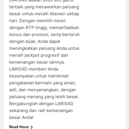
terbaik yang menawarkan peluang
besar untuk meraih Maxwin setiap
hari. Dengan memilih mesin
dengan RTP tinggi, memanfaatkan
bonus dan promosi, serta bertaruh
dengan bijak, Anda dapat
meningkatkan peluang Anda untuk
meraih jackpot progresif dan
kemenangan besar lainnya.
LARIS4D memberi Anda
kesempatan untuk menikmati
pengalaman bermain yang aman,
adil, dan menyenangkan, dengan
peluang menang yang lebih besar.
Bergabunglah dengan LARIS4D
sekarang dan raih kemenangan
besar Anda!
Read More