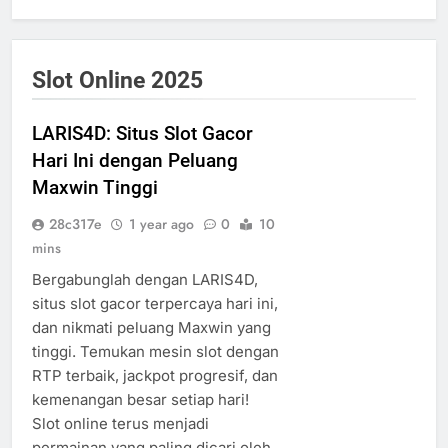
Slot Online 2025
LARIS4D: Situs Slot Gacor
Hari Ini dengan Peluang
Maxwin Tinggi
28c317e
1 year ago
0
10
mins
Bergabunglah dengan LARIS4D,
situs slot gacor terpercaya hari ini,
dan nikmati peluang Maxwin yang
tinggi. Temukan mesin slot dengan
RTP terbaik, jackpot progresif, dan
kemenangan besar setiap hari!
Slot online terus menjadi
permainan yang paling dicari oleh