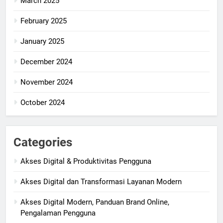
March 2025
February 2025
January 2025
December 2024
November 2024
October 2024
Categories
Akses Digital & Produktivitas Pengguna
Akses Digital dan Transformasi Layanan Modern
Akses Digital Modern, Panduan Brand Online,
Pengalaman Pengguna