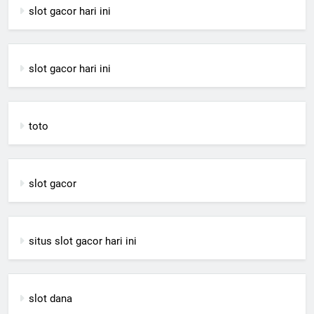
slot gacor hari ini
slot gacor hari ini
toto
slot gacor
situs slot gacor hari ini
slot dana