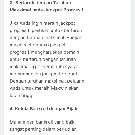
3.
Bertaruh dengan Taruhan
Maksimal pada Jackpot Progresif
Jika Anda ingin meraih jackpot
progresif, pastikan untuk bertaruh
dengan taruhan maksimal. Banyak
mesin slot dengan jackpot
progresif mengharuskan pemain
untuk bertaruh dengan taruhan
maksimal agar memenuhi syarat
memenangkan jackpot tersebut.
Dengan taruhan maksimal, peluang
Anda untuk meraih Maxwin akan
lebih tinggi.
4.
Kelola Bankroll dengan Bijak
Manajemen bankroll yang baik
sangat penting dalam perjudian.