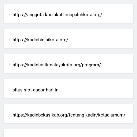
https://anggota.kadinkablimapuluhkota.org/
https://kadinbinjaikota.org/
https://kadintasikmalayakota.org/program/
situs slot gacor hari ini
https://kadinbekasikab.org/tentang-kadin/ketua-umum/