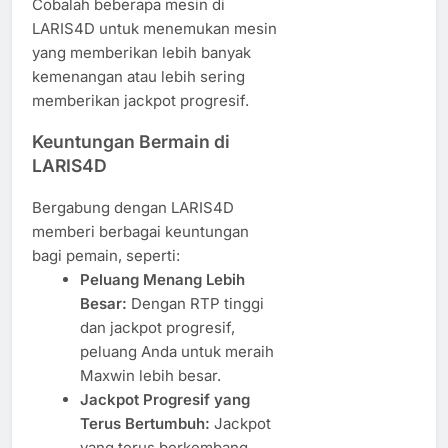
Cobalah beberapa mesin di
LARIS4D untuk menemukan mesin
yang memberikan lebih banyak
kemenangan atau lebih sering
memberikan jackpot progresif.
Keuntungan Bermain di
LARIS4D
Bergabung dengan LARIS4D
memberi berbagai keuntungan
bagi pemain, seperti:
Peluang Menang Lebih
Besar:
Dengan RTP tinggi
dan jackpot progresif,
peluang Anda untuk meraih
Maxwin lebih besar.
Jackpot Progresif yang
Terus Bertumbuh:
Jackpot
yang terus berkembang