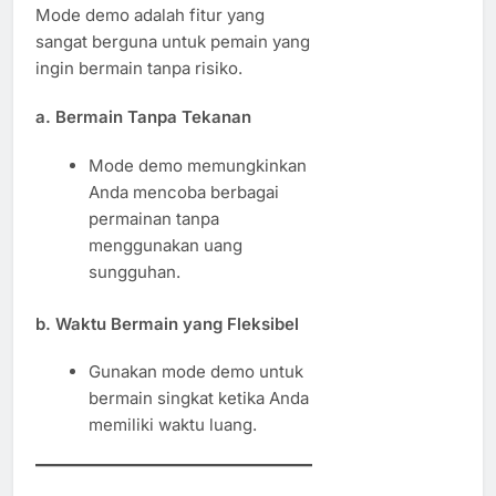
Mode demo adalah fitur yang
sangat berguna untuk pemain yang
ingin bermain tanpa risiko.
a. Bermain Tanpa Tekanan
Mode demo memungkinkan
Anda mencoba berbagai
permainan tanpa
menggunakan uang
sungguhan.
b. Waktu Bermain yang Fleksibel
Gunakan mode demo untuk
bermain singkat ketika Anda
memiliki waktu luang.