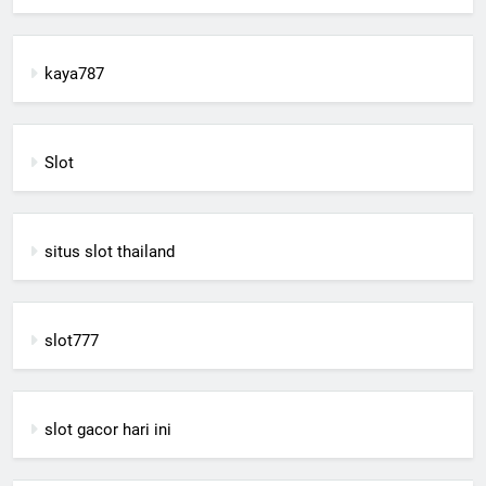
kaya787
Slot
situs slot thailand
slot777
slot gacor hari ini