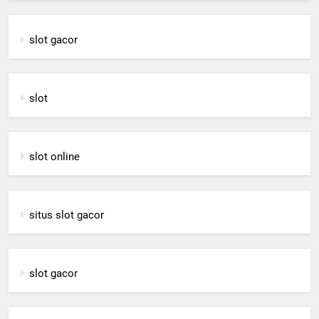
slot gacor
slot
slot online
situs slot gacor
slot gacor