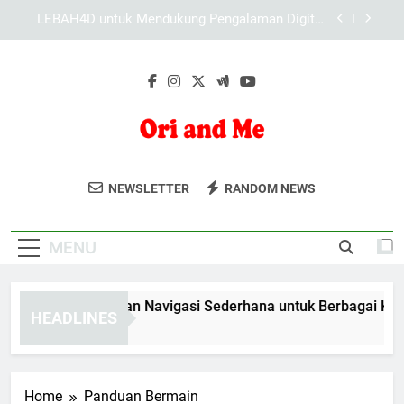
Skip
EDWINSLOT dengan Tampilan Modern dan
to
Navigasi yang Terarah
content
LEBAH4D dengan Tampilan Modern dan Navigasi
yang Terarah
EDWINSLOT dengan Navigasi Sederhana untuk
Berbagai Kebutuhan Digital
LEBAH4D untuk Mendukung Pengalaman Digital
yang Lebih Praktis dan Terkendali
Ori And Me
Ikuti Tren Mode Terkini Dengan Ori And
EDWINSLOT dengan Tampilan Modern dan
NEWSLETTER
RANDOM NEWS
Navigasi yang Terarah
Me. Pilihan Pakaian Dan Aksesori
LEBAH4D dengan Tampilan Modern dan Navigasi
Stylish Untuk Tampilan Modis Anda.
yang Terarah
MENU
WINSLOT dengan Navigasi Sederhana untuk Berbagai Kebutuh
HEADLINES
Weeks Ago
Home
Panduan Bermain