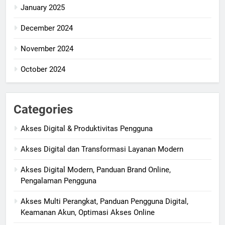
January 2025
December 2024
November 2024
October 2024
Categories
Akses Digital & Produktivitas Pengguna
Akses Digital dan Transformasi Layanan Modern
Akses Digital Modern, Panduan Brand Online,
Pengalaman Pengguna
Akses Multi Perangkat, Panduan Pengguna Digital,
Keamanan Akun, Optimasi Akses Online