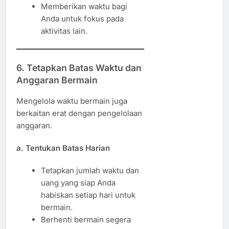
Memberikan waktu bagi
Anda untuk fokus pada
aktivitas lain.
6. Tetapkan Batas Waktu dan
Anggaran Bermain
Mengelola waktu bermain juga
berkaitan erat dengan pengelolaan
anggaran.
a. Tentukan Batas Harian
Tetapkan jumlah waktu dan
uang yang siap Anda
habiskan setiap hari untuk
bermain.
Berhenti bermain segera