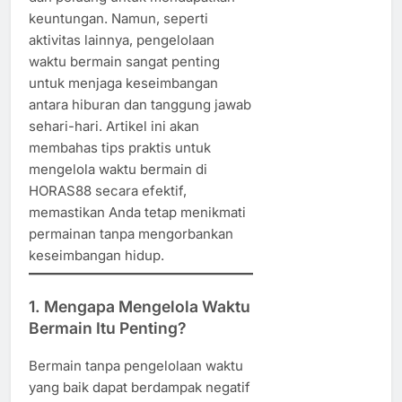
keuntungan. Namun, seperti
aktivitas lainnya, pengelolaan
waktu bermain sangat penting
untuk menjaga keseimbangan
antara hiburan dan tanggung jawab
sehari-hari. Artikel ini akan
membahas tips praktis untuk
mengelola waktu bermain di
HORAS88 secara efektif,
memastikan Anda tetap menikmati
permainan tanpa mengorbankan
keseimbangan hidup.
1. Mengapa Mengelola Waktu
Bermain Itu Penting?
Bermain tanpa pengelolaan waktu
yang baik dapat berdampak negatif