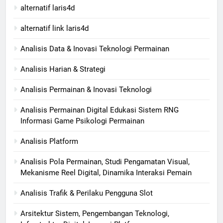
alternatif laris4d
alternatif link laris4d
Analisis Data & Inovasi Teknologi Permainan
Analisis Harian & Strategi
Analisis Permainan & Inovasi Teknologi
Analisis Permainan Digital Edukasi Sistem RNG
Informasi Game Psikologi Permainan
Analisis Platform
Analisis Pola Permainan, Studi Pengamatan Visual,
Mekanisme Reel Digital, Dinamika Interaksi Pemain
Analisis Trafik & Perilaku Pengguna Slot
Arsitektur Sistem, Pengembangan Teknologi,