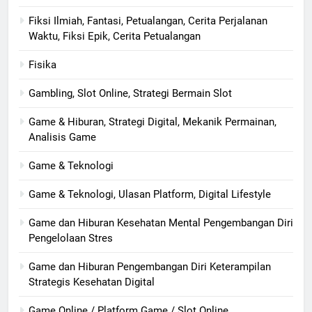
Fiksi Ilmiah, Fantasi, Petualangan, Cerita Perjalanan
Waktu, Fiksi Epik, Cerita Petualangan
Fisika
Gambling, Slot Online, Strategi Bermain Slot
Game & Hiburan, Strategi Digital, Mekanik Permainan,
Analisis Game
Game & Teknologi
Game & Teknologi, Ulasan Platform, Digital Lifestyle
Game dan Hiburan Kesehatan Mental Pengembangan Diri
Pengelolaan Stres
Game dan Hiburan Pengembangan Diri Keterampilan
Strategis Kesehatan Digital
Game Online / Platform Game / Slot Online