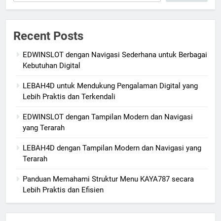
Recent Posts
EDWINSLOT dengan Navigasi Sederhana untuk Berbagai
Kebutuhan Digital
LEBAH4D untuk Mendukung Pengalaman Digital yang
Lebih Praktis dan Terkendali
EDWINSLOT dengan Tampilan Modern dan Navigasi
yang Terarah
LEBAH4D dengan Tampilan Modern dan Navigasi yang
Terarah
Panduan Memahami Struktur Menu KAYA787 secara
Lebih Praktis dan Efisien