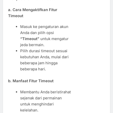
a. Cara Mengaktifkan Fitur
Timeout
Masuk ke pengaturan akun
Anda dan pilih opsi
“Timeout”
untuk mengatur
jeda bermain.
Pilih durasi timeout sesuai
kebutuhan Anda, mulai dari
beberapa jam hingga
beberapa hari.
b. Manfaat Fitur Timeout
Membantu Anda beristirahat
sejenak dari permainan
untuk menghindari
kelelahan.