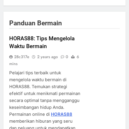
Panduan Bermain
HORAS88: Tips Mengelola
Waktu Bermain
28c317e
2 years ago
0
6
mins
Pelajari tips terbaik untuk
mengelola waktu bermain di
HORAS88. Temukan strategi
efektif untuk menikmati permainan
secara optimal tanpa mengganggu
keseimbangan hidup Anda.
Permainan online di
HORAS88
memberikan hiburan yang seru
dan peluang untuk mendapatkan