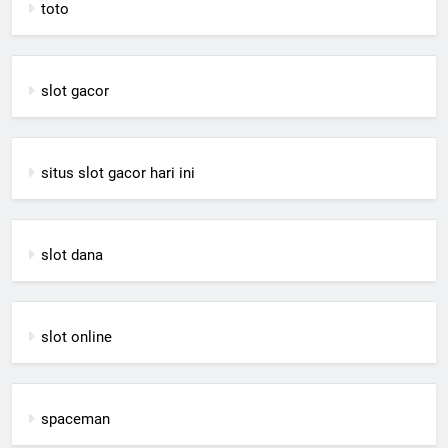
toto
slot gacor
situs slot gacor hari ini
slot dana
slot online
spaceman