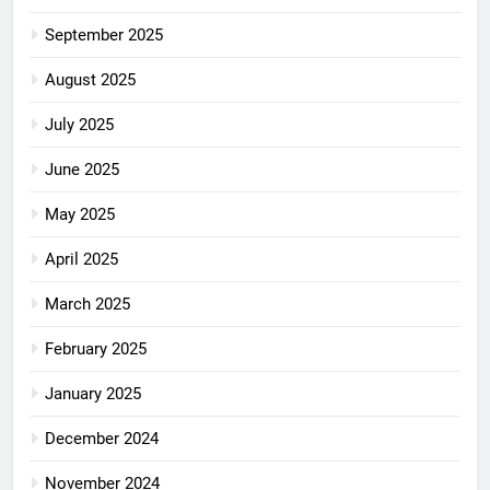
September 2025
August 2025
July 2025
June 2025
May 2025
April 2025
March 2025
February 2025
January 2025
December 2024
November 2024