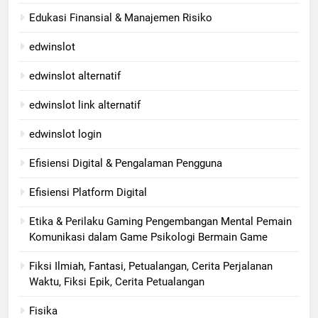
Edukasi Finansial & Manajemen Risiko
edwinslot
edwinslot alternatif
edwinslot link alternatif
edwinslot login
Efisiensi Digital & Pengalaman Pengguna
Efisiensi Platform Digital
Etika & Perilaku Gaming Pengembangan Mental Pemain
Komunikasi dalam Game Psikologi Bermain Game
Fiksi Ilmiah, Fantasi, Petualangan, Cerita Perjalanan
Waktu, Fiksi Epik, Cerita Petualangan
Fisika