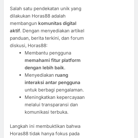
Salah satu pendekatan unik yang
dilakukan Horas88 adalah
membangun
komunitas digital
aktif
. Dengan menyediakan artikel
panduan, berita terkini, dan forum
diskusi, Horas88:
Membantu pengguna
memahami fitur platform
dengan lebih baik
.
Menyediakan
ruang
interaksi antar pengguna
untuk berbagi pengalaman.
Meningkatkan kepercayaan
melalui transparansi dan
komunikasi terbuka.
Langkah ini membuktikan bahwa
Horas88 tidak hanya fokus pada