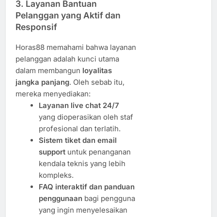
3. Layanan Bantuan
Pelanggan yang Aktif dan
Responsif
Horas88 memahami bahwa layanan
pelanggan adalah kunci utama
dalam membangun
loyalitas
jangka panjang
. Oleh sebab itu,
mereka menyediakan:
Layanan live chat 24/7
yang dioperasikan oleh staf
profesional dan terlatih.
Sistem tiket dan email
support
untuk penanganan
kendala teknis yang lebih
kompleks.
FAQ interaktif dan panduan
penggunaan
bagi pengguna
yang ingin menyelesaikan