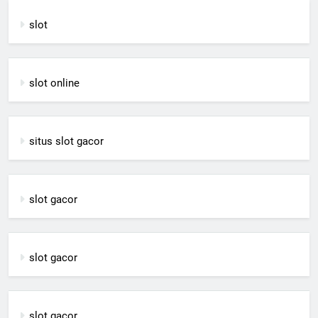
slot
slot online
situs slot gacor
slot gacor
slot gacor
slot gacor