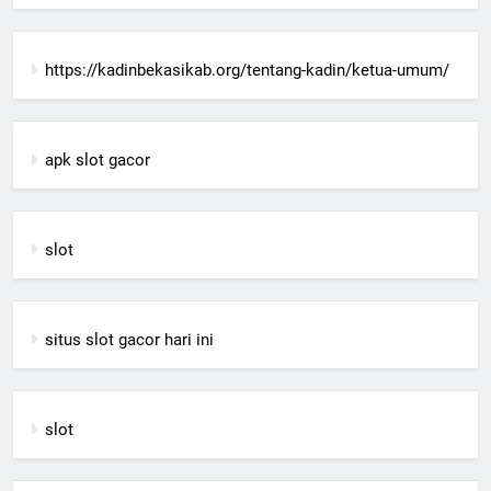
https://kadinbekasikab.org/tentang-kadin/ketua-umum/
apk slot gacor
slot
situs slot gacor hari ini
slot