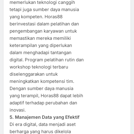
memerlukan teknologi canggih
tetapi juga sumber daya manusia
yang kompeten. Horas88
berinvestasi dalam pelatihan dan
pengembangan karyawan untuk
memastikan mereka memiliki
keterampilan yang diperlukan
dalam menghadapi tantangan
digital. Program pelatihan rutin dan
workshop teknologi terbaru
diselenggarakan untuk
meningkatkan kompetensi tim.
Dengan sumber daya manusia
yang terampil, Horas88 dapat lebih
adaptif terhadap perubahan dan
inovasi. ​
5. Manajemen Data yang Efektif
Di era digital, data menjadi aset
berharga yang harus dikelola