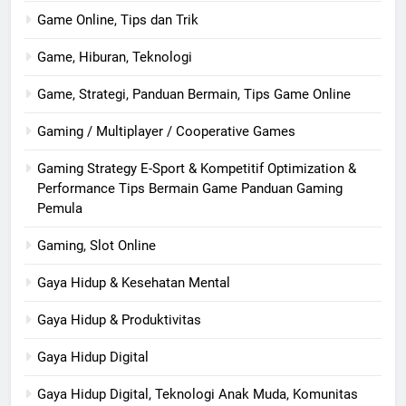
Game Online, Tips dan Trik
Game, Hiburan, Teknologi
Game, Strategi, Panduan Bermain, Tips Game Online
Gaming / Multiplayer / Cooperative Games
Gaming Strategy E-Sport & Kompetitif Optimization &
Performance Tips Bermain Game Panduan Gaming
Pemula
Gaming, Slot Online
Gaya Hidup & Kesehatan Mental
Gaya Hidup & Produktivitas
Gaya Hidup Digital
Gaya Hidup Digital, Teknologi Anak Muda, Komunitas