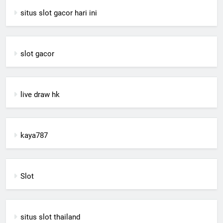
situs slot gacor hari ini
slot gacor
live draw hk
kaya787
Slot
situs slot thailand