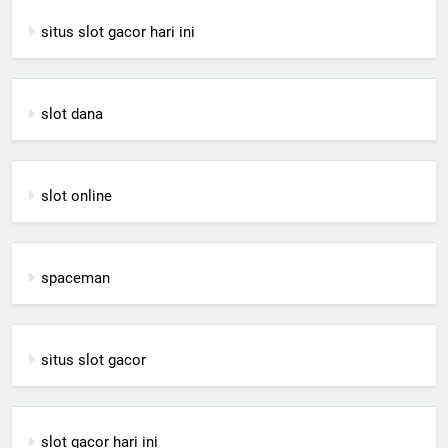
situs slot gacor hari ini
slot dana
slot online
spaceman
situs slot gacor
slot gacor hari ini