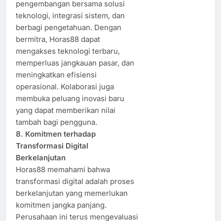
pengembangan bersama solusi
teknologi, integrasi sistem, dan
berbagi pengetahuan. Dengan
bermitra, Horas88 dapat
mengakses teknologi terbaru,
memperluas jangkauan pasar, dan
meningkatkan efisiensi
operasional. Kolaborasi juga
membuka peluang inovasi baru
yang dapat memberikan nilai
tambah bagi pengguna. ​
8. Komitmen terhadap
Transformasi Digital
Berkelanjutan
Horas88 memahami bahwa
transformasi digital adalah proses
berkelanjutan yang memerlukan
komitmen jangka panjang.
Perusahaan ini terus mengevaluasi