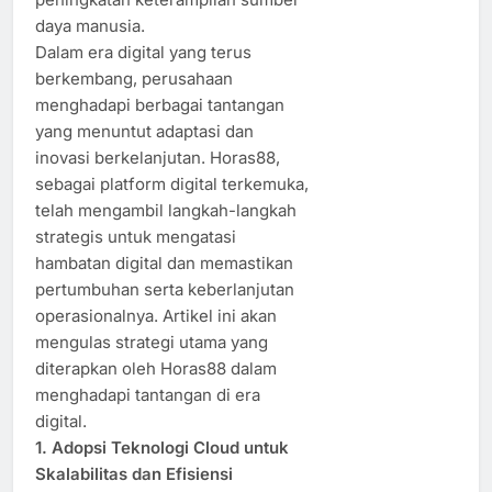
daya manusia.
Dalam era digital yang terus
berkembang, perusahaan
menghadapi berbagai tantangan
yang menuntut adaptasi dan
inovasi berkelanjutan. Horas88,
sebagai platform digital terkemuka,
telah mengambil langkah-langkah
strategis untuk mengatasi
hambatan digital dan memastikan
pertumbuhan serta keberlanjutan
operasionalnya. Artikel ini akan
mengulas strategi utama yang
diterapkan oleh Horas88 dalam
menghadapi tantangan di era
digital.​
1. Adopsi Teknologi Cloud untuk
Skalabilitas dan Efisiensi