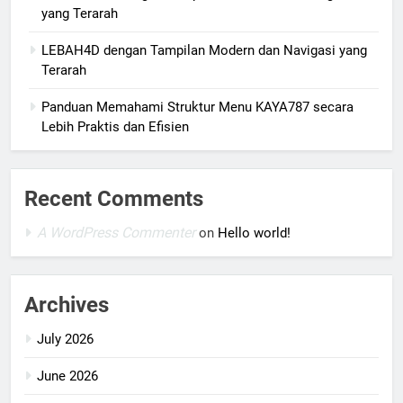
yang Terarah
LEBAH4D dengan Tampilan Modern dan Navigasi yang
Terarah
Panduan Memahami Struktur Menu KAYA787 secara
Lebih Praktis dan Efisien
Recent Comments
A WordPress Commenter
on
Hello world!
Archives
July 2026
June 2026