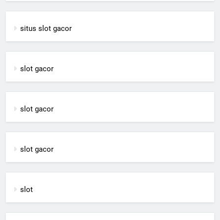
situs slot gacor
slot gacor
slot gacor
slot gacor
slot