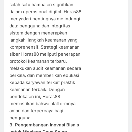
salah satu hambatan signifikan
dalam operasional digital. Horas88
menyadari pentingnya melindungi
data pengguna dan integritas
sistem dengan menerapkan
langkah-langkah keamanan yang
komprehensif. Strategi keamanan
siber Horas88 meliputi penerapan
protokol keamanan terbaru,
melakukan audit keamanan secara
berkala, dan memberikan edukasi
kepada karyawan terkait praktik
keamanan terbaik. Dengan
pendekatan ini, Horas88
memastikan bahwa platformnya
aman dan terpercaya bagi
pengguna. ​
3. Pengembangan Inovasi Bisnis
untuk Menjaga Daya Saing