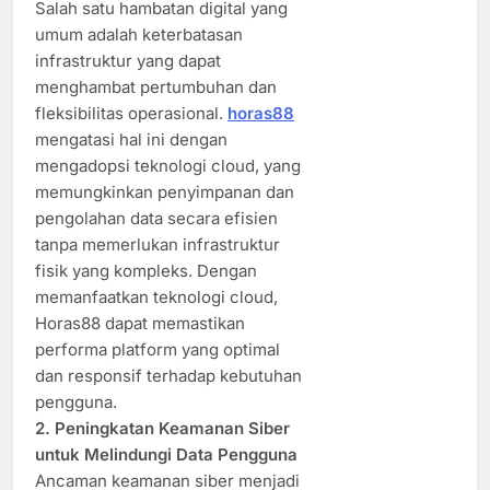
Salah satu hambatan digital yang
umum adalah keterbatasan
infrastruktur yang dapat
menghambat pertumbuhan dan
fleksibilitas operasional.
horas88
mengatasi hal ini dengan
mengadopsi teknologi cloud, yang
memungkinkan penyimpanan dan
pengolahan data secara efisien
tanpa memerlukan infrastruktur
fisik yang kompleks. Dengan
memanfaatkan teknologi cloud,
Horas88 dapat memastikan
performa platform yang optimal
dan responsif terhadap kebutuhan
pengguna. ​
2. Peningkatan Keamanan Siber
untuk Melindungi Data Pengguna
Ancaman keamanan siber menjadi