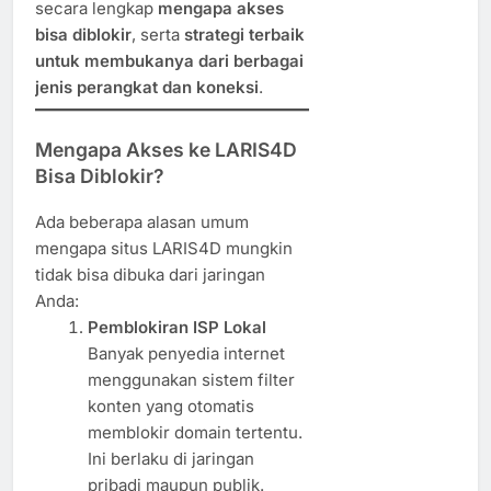
secara lengkap
mengapa akses
bisa diblokir
, serta
strategi terbaik
untuk membukanya dari berbagai
jenis perangkat dan koneksi
.
Mengapa Akses ke LARIS4D
Bisa Diblokir?
Ada beberapa alasan umum
mengapa situs LARIS4D mungkin
tidak bisa dibuka dari jaringan
Anda:
Pemblokiran ISP Lokal
Banyak penyedia internet
menggunakan sistem filter
konten yang otomatis
memblokir domain tertentu.
Ini berlaku di jaringan
pribadi maupun publik.