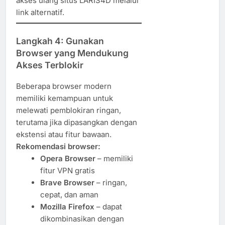
akses ulang situs LARIS4D melalui
link alternatif.
Langkah 4: Gunakan
Browser yang Mendukung
Akses Terblokir
Beberapa browser modern
memiliki kemampuan untuk
melewati pemblokiran ringan,
terutama jika dipasangkan dengan
ekstensi atau fitur bawaan.
Rekomendasi browser:
Opera Browser
– memiliki
fitur VPN gratis
Brave Browser
– ringan,
cepat, dan aman
Mozilla Firefox
– dapat
dikombinasikan dengan