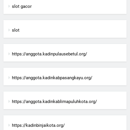
slot gacor
slot
https://anggota.kadinpulausebetul.org/
https://anggota.kadinkabpasangkayu.org/
https://anggota.kadinkablimapuluhkota.org/
https://kadinbinjaikota.org/