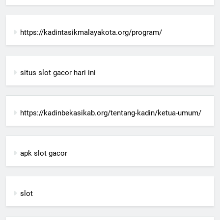
https://kadintasikmalayakota.org/program/
situs slot gacor hari ini
https://kadinbekasikab.org/tentang-kadin/ketua-umum/
apk slot gacor
slot