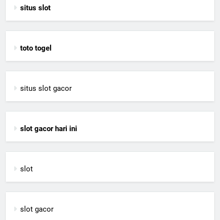
situs slot
toto togel
situs slot gacor
slot gacor hari ini
slot
slot gacor