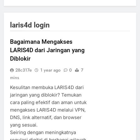
laris4d login
Bagaimana Mengakses
LARIS4D dari Jaringan yang
Diblokir
28c317e
1 year ago
0
7
mins
Kesulitan membuka LARIS4D dari
jaringan yang diblokir? Temukan
cara paling efektif dan aman untuk
mengakses LARIS4D melalui VPN,
DNS, link alternatif, dan browser
yang sesuai.
Seiring dengan meningkatnya
regulasi digital di berbagai wilayah,