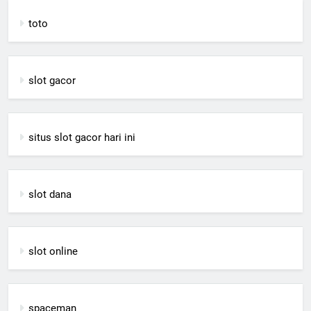
toto
slot gacor
situs slot gacor hari ini
slot dana
slot online
spaceman