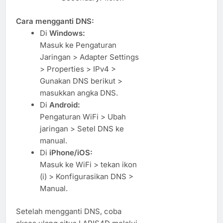
Cara mengganti DNS:
Di
Windows:
Masuk ke Pengaturan
Jaringan > Adapter Settings
> Properties > IPv4 >
Gunakan DNS berikut >
masukkan angka DNS.
Di
Android:
Pengaturan WiFi > Ubah
jaringan > Setel DNS ke
manual.
Di
iPhone/iOS:
Masuk ke WiFi > tekan ikon
(i) > Konfigurasikan DNS >
Manual.
Setelah mengganti DNS, coba