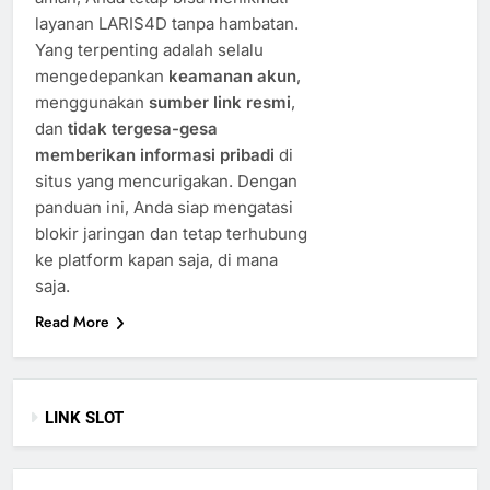
layanan LARIS4D tanpa hambatan.
Yang terpenting adalah selalu
mengedepankan
keamanan akun
,
menggunakan
sumber link resmi
,
dan
tidak tergesa-gesa
memberikan informasi pribadi
di
situs yang mencurigakan. Dengan
panduan ini, Anda siap mengatasi
blokir jaringan dan tetap terhubung
ke platform kapan saja, di mana
saja.
Read More
LINK SLOT