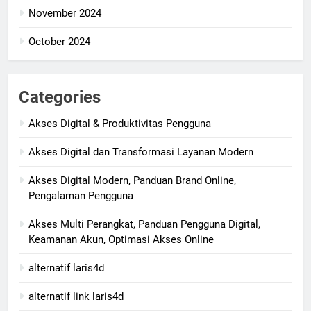
November 2024
October 2024
Categories
Akses Digital & Produktivitas Pengguna
Akses Digital dan Transformasi Layanan Modern
Akses Digital Modern, Panduan Brand Online,
Pengalaman Pengguna
Akses Multi Perangkat, Panduan Pengguna Digital,
Keamanan Akun, Optimasi Akses Online
alternatif laris4d
alternatif link laris4d