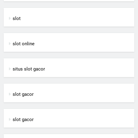
slot
slot online
situs slot gacor
slot gacor
slot gacor