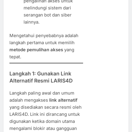
pengalihan akses untuk
melindungi sistem dari
serangan bot dan siber
lainnya.
Mengetahui penyebabnya adalah
langkah pertama untuk memilih
metode pemulihan akses
yang
tepat.
Langkah 1: Gunakan Link
Alternatif Resmi LARIS4D
Langkah paling awal dan umum
adalah mengakses
link alternatif
yang disediakan secara resmi oleh
LARIS4D. Link ini dirancang untuk
digunakan ketika domain utama
mengalami blokir atau gangguan