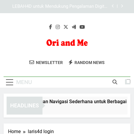
Skip
EDWINSLOT dengan Tampilan Modern dan
to
Navigasi yang Terarah
content
LEBAH4D dengan Tampilan Modern dan Navigasi
yang Terarah
EDWINSLOT dengan Navigasi Sederhana untuk
Berbagai Kebutuhan Digital
LEBAH4D untuk Mendukung Pengalaman Digital
yang Lebih Praktis dan Terkendali
Ori And Me
Ikuti Tren Mode Terkini Dengan Ori And
EDWINSLOT dengan Tampilan Modern dan
NEWSLETTER
RANDOM NEWS
Navigasi yang Terarah
Me. Pilihan Pakaian Dan Aksesori
LEBAH4D dengan Tampilan Modern dan Navigasi
Stylish Untuk Tampilan Modis Anda.
yang Terarah
MENU
DWINSLOT dengan Navigasi Sederhana untuk Berbagai Kebutuh
HEADLINES
 Weeks Ago
Home
laris4d login