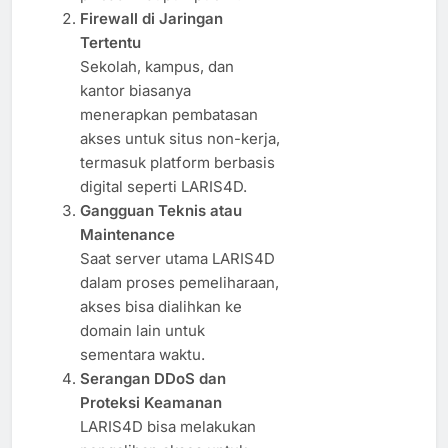
Firewall di Jaringan
Tertentu
Sekolah, kampus, dan
kantor biasanya
menerapkan pembatasan
akses untuk situs non-kerja,
termasuk platform berbasis
digital seperti LARIS4D.
Gangguan Teknis atau
Maintenance
Saat server utama LARIS4D
dalam proses pemeliharaan,
akses bisa dialihkan ke
domain lain untuk
sementara waktu.
Serangan DDoS dan
Proteksi Keamanan
LARIS4D bisa melakukan