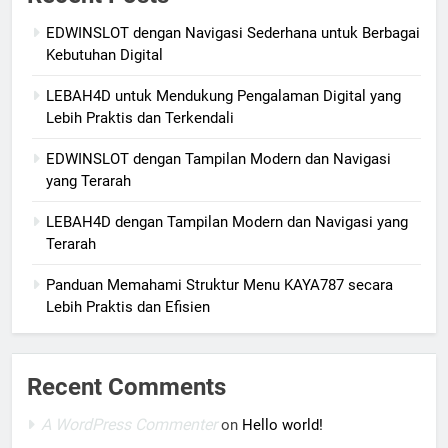
EDWINSLOT dengan Navigasi Sederhana untuk Berbagai
Kebutuhan Digital
LEBAH4D untuk Mendukung Pengalaman Digital yang
Lebih Praktis dan Terkendali
EDWINSLOT dengan Tampilan Modern dan Navigasi
yang Terarah
LEBAH4D dengan Tampilan Modern dan Navigasi yang
Terarah
Panduan Memahami Struktur Menu KAYA787 secara
Lebih Praktis dan Efisien
Recent Comments
A WordPress Commenter
on
Hello world!