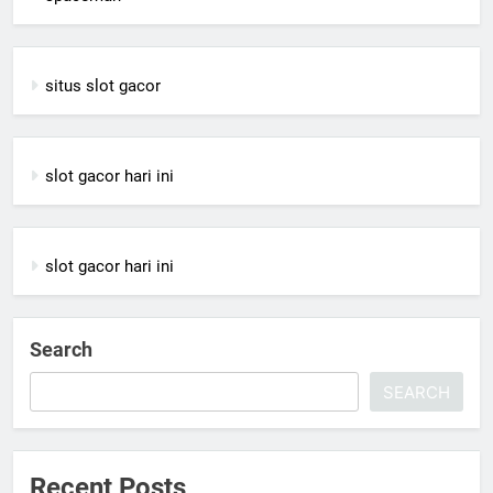
situs slot gacor
slot gacor hari ini
slot gacor hari ini
Search
SEARCH
Recent Posts