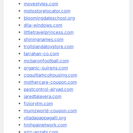
movestyles.com
motostorelocator.com
bloomingdaleschool.org
dlja-windows.com
littletravelprincess.com
shiningnames.com
trollslandatoystore.com
tarrahan-co.com
mcbaronfootball.com
organic-suirens.com
coquitlamcohousing.com
mothercare-coupon.com
pestcontrol-alryad.com
jaredtalavera.com
fizjorytm.com
mumzworld-coupon.com
vitadapappagalli.org
hnihpainetwork.com
aziz-anzabi.com