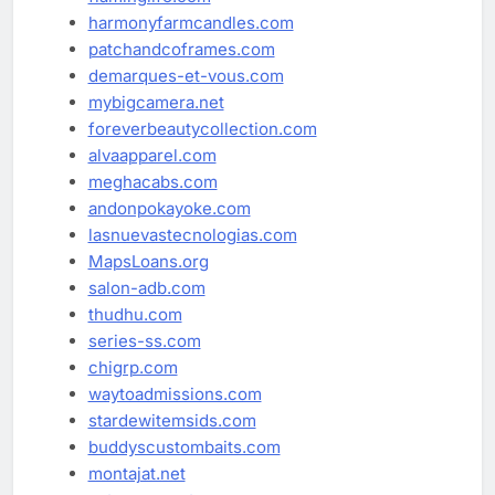
harmonyfarmcandles.com
patchandcoframes.com
demarques-et-vous.com
mybigcamera.net
foreverbeautycollection.com
alvaapparel.com
meghacabs.com
andonpokayoke.com
lasnuevastecnologias.com
MapsLoans.org
salon-adb.com
thudhu.com
series-ss.com
chigrp.com
waytoadmissions.com
stardewitemsids.com
buddyscustombaits.com
montajat.net