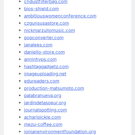
cndustfilterbag.com
bios-shield.com
ambitiouswomenconference.com
czgunsusastore.com
nickmarzullomusic.com
popconverter.com
janalees.com
daniello-store.com
anninhvps.com
hashtaggadgetz.com
imageuploading.net
edureaders.com
production-matsumoto.com
palabranueva.org
jardindetasoeur.org
journalspotting.com
acharipickle.com
mezu-coffee.com
ionianenvironmentfoundation.org