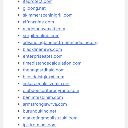
itaprotect.com
gildong.net
skimmerspaninigrill.com
alfananine.com
modelbouwmati.com
surgileonline.com
advancingbioelectronicmedicine.org
blacklinenews.com
enterpriseapts.com
timedistancecalculation.com
thehaggardhalo.com
hijosdelsigloxxi.com
ankaraepoksizemin.net
clubdeescrituracyrano.com
benimtesbihim.com
armstronglawrva.com
burundukino.net
marketingmobilsuzuki.com
ipl-tretmani.com