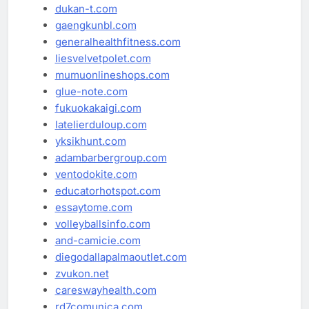
dukan-t.com
gaengkunbl.com
generalhealthfitness.com
liesvelvetpolet.com
mumuonlineshops.com
glue-note.com
fukuokakaigi.com
latelierduloup.com
yksikhunt.com
adambarbergroup.com
ventodokite.com
educatorhotspot.com
essaytome.com
volleyballsinfo.com
and-camicie.com
diegodallapalmaoutlet.com
zvukon.net
careswayhealth.com
rd7comunica.com