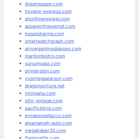
dreamspaze.com
hovalot-express.com
shortlinereview.com
apparentlyexempt.com
topazpharma.com
smartwatchgraph.com
arrowgamingglasses.com
marltonbistro.com
sunumvaaz.com
printersbin.com
yvonnegpearson.com
dragonpicture.net
miomana.com
otto-vintage.com
pacificbling.com
ermannopitacco.com
alyamamah-auto.com
megahaber35.com
flaminglife.com