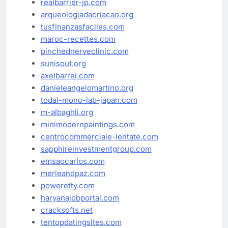
realbarrier-jp.com
arqueologiadacriacao.org
tusfinanzasfaciles.com
maroc-recettes.com
pinchednerveclinic.com
sunisout.org
axelbarrel.com
danieleangelomartino.org
todai-mono-lab-japan.com
m-albaghli.org
minimodernpaintings.com
centrocommerciale-lentate.com
sapphireinvestmentgroup.com
emsaocarlos.com
merleandpaz.com
poweretty.com
haryanajobportal.com
cracksofts.net
tentopdatingsites.com