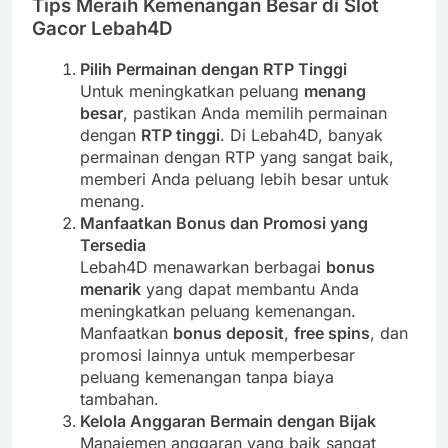
Tips Meraih Kemenangan Besar di Slot
Gacor Lebah4D
Pilih Permainan dengan RTP Tinggi
Untuk meningkatkan peluang
menang
besar
, pastikan Anda memilih permainan
dengan
RTP tinggi
. Di Lebah4D, banyak
permainan dengan RTP yang sangat baik,
memberi Anda peluang lebih besar untuk
menang.
Manfaatkan Bonus dan Promosi yang
Tersedia
Lebah4D menawarkan berbagai
bonus
menarik
yang dapat membantu Anda
meningkatkan peluang kemenangan.
Manfaatkan
bonus deposit
,
free spins
, dan
promosi lainnya untuk memperbesar
peluang kemenangan tanpa biaya
tambahan.
Kelola Anggaran Bermain dengan Bijak
Manajemen anggaran yang baik sangat