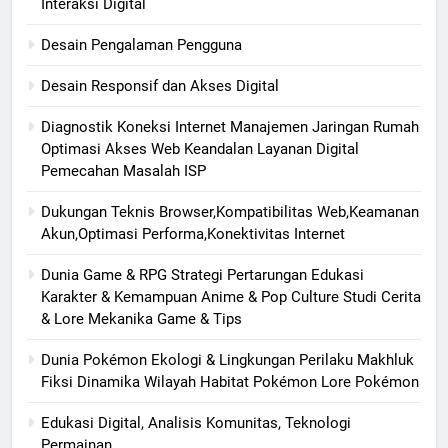
Interaksi Digital
Desain Pengalaman Pengguna
Desain Responsif dan Akses Digital
Diagnostik Koneksi Internet Manajemen Jaringan Rumah
Optimasi Akses Web Keandalan Layanan Digital
Pemecahan Masalah ISP
Dukungan Teknis Browser,Kompatibilitas Web,Keamanan
Akun,Optimasi Performa,Konektivitas Internet
Dunia Game & RPG Strategi Pertarungan Edukasi
Karakter & Kemampuan Anime & Pop Culture Studi Cerita
& Lore Mekanika Game & Tips
Dunia Pokémon Ekologi & Lingkungan Perilaku Makhluk
Fiksi Dinamika Wilayah Habitat Pokémon Lore Pokémon
Edukasi Digital, Analisis Komunitas, Teknologi
Permainan