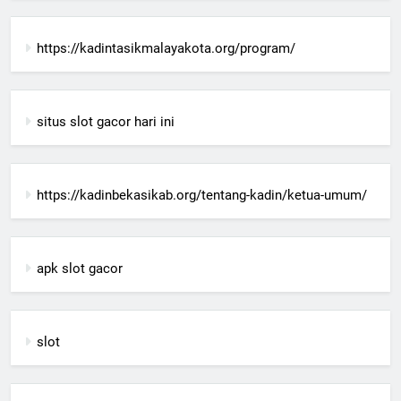
https://kadintasikmalayakota.org/program/
situs slot gacor hari ini
https://kadinbekasikab.org/tentang-kadin/ketua-umum/
apk slot gacor
slot