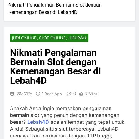
Nikmati Pengalaman Bermain Slot dengan
Kemenangan Besar di Lebah4D
JUDI ONLINE, SLOT ONLINE, HIBURAN
Nikmati Pengalaman
Bermain Slot dengan
Kemenangan Besar di
Lebah4D
0
28c317e
1 Year Ago
7 Mins
Apakah Anda ingin merasakan
pengalaman
bermain slot
yang penuh dengan
kemenangan
besar
?
Lebah4D
adalah tempat yang tepat untuk
Anda! Sebagai
situs slot terpercaya
, Lebah4D
menawarkan permainan dengan
RTP tinggi
,