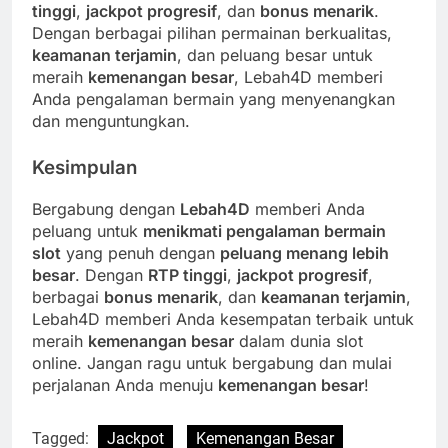
tinggi
,
jackpot progresif
, dan
bonus menarik
.
Dengan berbagai pilihan permainan berkualitas,
keamanan terjamin
, dan peluang besar untuk
meraih
kemenangan besar
, Lebah4D memberi
Anda pengalaman bermain yang menyenangkan
dan menguntungkan.
Kesimpulan
Bergabung dengan
Lebah4D
memberi Anda
peluang untuk
menikmati pengalaman bermain
slot
yang penuh dengan
peluang menang lebih
besar
. Dengan
RTP tinggi
,
jackpot progresif
,
berbagai
bonus menarik
, dan
keamanan terjamin
,
Lebah4D memberi Anda kesempatan terbaik untuk
meraih
kemenangan besar
dalam dunia slot
online. Jangan ragu untuk bergabung dan mulai
perjalanan Anda menuju
kemenangan besar
!
Tagged:
Jackpot
Kemenangan Besar