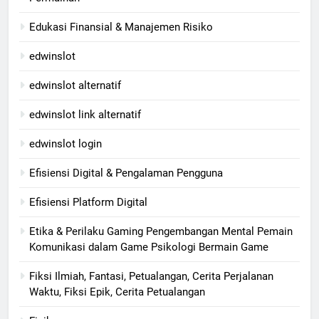
Edukasi Finansial & Manajemen Risiko
edwinslot
edwinslot alternatif
edwinslot link alternatif
edwinslot login
Efisiensi Digital & Pengalaman Pengguna
Efisiensi Platform Digital
Etika & Perilaku Gaming Pengembangan Mental Pemain
Komunikasi dalam Game Psikologi Bermain Game
Fiksi Ilmiah, Fantasi, Petualangan, Cerita Perjalanan
Waktu, Fiksi Epik, Cerita Petualangan