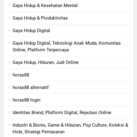
Gaya Hidup & Kesehatan Mental
Gaya Hidup & Produktivitas
Gaya Hidup Digital
Gaya Hidup Digital, Teknologi Anak Muda, Komunitas
Online, Platform Terpercaya
Gaya Hidup, Hiburan, Judi Online
horas88
horas88 alternatif
horas88 login
Identitas Brand, Platform Digital, Reputasi Online
Industri & Bisnis, Game & Hiburan, Pop Culture, Koleksi &
Hobi, Strategi Pemasaran