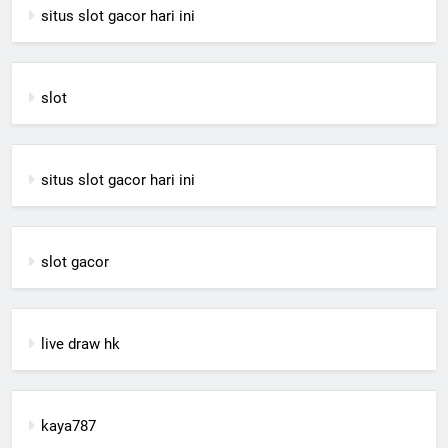
situs slot gacor hari ini
slot
situs slot gacor hari ini
slot gacor
live draw hk
kaya787