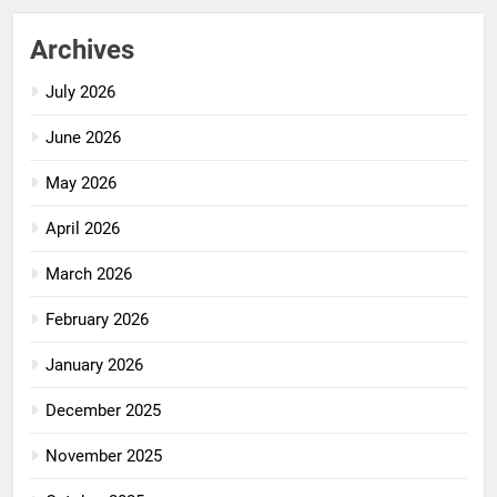
Archives
July 2026
June 2026
May 2026
April 2026
March 2026
February 2026
January 2026
December 2025
November 2025