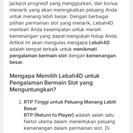
jackpot progresif yang menggiurkan, dan bonus
menarik yang akan meningkatkan peluang Anda
untuk menang lebih besar. Dengan berbagai
pilihan permainan slot yang menarik, Lebah4D
memberi Anda kesempatan untuk meraih
kemenangan yang dapat mengubah hidup Anda.
Artikel ini akan mengulas mengapa
Lebah4D
adalah tempat terbaik untuk
menikmati
pengalaman bermain slot
dengan
kemenangan
besar
.
Mengapa Memilih Lebah4D untuk
Pengalaman Bermain Slot yang
Menguntungkan?
RTP Tinggi untuk Peluang Menang Lebih
Besar
RTP (Return to Player)
adalah salah satu
faktor utama dalam menentukan peluang
kemenangan dalam permainan slot. Di