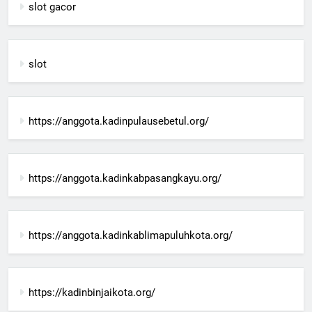
slot gacor
slot
https://anggota.kadinpulausebetul.org/
https://anggota.kadinkabpasangkayu.org/
https://anggota.kadinkablimapuluhkota.org/
https://kadinbinjaikota.org/