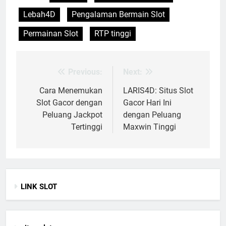
Lebah4D
Pengalaman Bermain Slot
Permainan Slot
RTP tinggi
Previous:
Next:
Post
navigation
Cara Menemukan
LARIS4D: Situs Slot
Slot Gacor dengan
Gacor Hari Ini
Peluang Jackpot
dengan Peluang
Tertinggi
Maxwin Tinggi
LINK SLOT