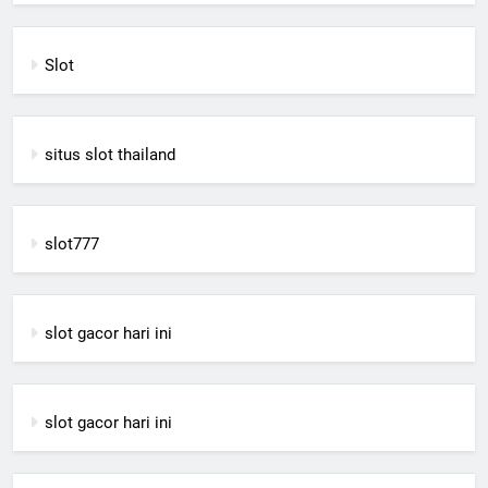
Slot
situs slot thailand
slot777
slot gacor hari ini
slot gacor hari ini