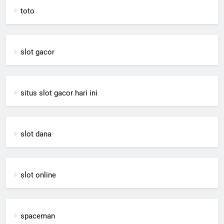
toto
slot gacor
situs slot gacor hari ini
slot dana
slot online
spaceman