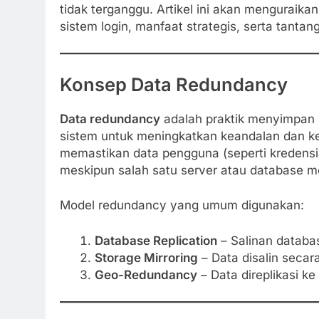
tidak terganggu. Artikel ini akan menguraik
sistem login, manfaat strategis, serta tantan
Konsep Data Redundancy
Data redundancy
adalah praktik menyimpan s
sistem untuk meningkatkan keandalan dan ke
memastikan data pengguna (seperti kredensial
meskipun salah satu server atau database m
Model redundancy yang umum digunakan:
Database Replication
– Salinan databa
Storage Mirroring
– Data disalin secar
Geo-Redundancy
– Data direplikasi ke