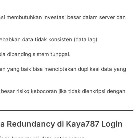
asi membutuhkan investasi besar dalam server dan
babkan data tidak konsisten (data lag).
lola dibanding sistem tunggal.
n yang baik bisa menciptakan duplikasi data yang
esar risiko kebocoran jika tidak dienkripsi dengan
ta Redundancy di Kaya787 Login