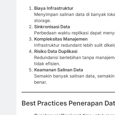
Biaya Infrastruktur
Menyimpan salinan data di banyak lok
storage.
Sinkronisasi Data
Perbedaan waktu replikasi dapat menye
Kompleksitas Manajemen
Infrastruktur redundant lebih sulit dike
Risiko Data Duplikasi
Redundansi berlebihan tanpa manajeme
tidak efisien.
Keamanan Salinan Data
Semakin banyak salinan data, semakin b
benar.
Best Practices Penerapan Da