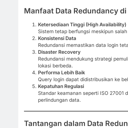
Manfaat Data Redundancy di
Ketersediaan Tinggi (High Availability)
Sistem tetap berfungsi meskipun sala
Konsistensi Data
Redundansi memastikan data login teta
Disaster Recovery
Redundansi mendukung strategi pemul
lokasi berbeda.
Performa Lebih Baik
Query login dapat didistribusikan ke 
Kepatuhan Regulasi
Standar keamanan seperti ISO 27001 
perlindungan data.
Tantangan dalam Data Redu