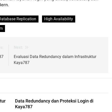
dern
.
Database Replication
High Availability
em
s:
Next:
87
Evaluasi Data Redundancy dalam Infrastruktur
Kaya787
tur
Data Redundancy dan Proteksi Login di
Kaya787