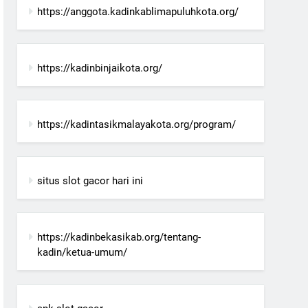
https://anggota.kadinkablimapuluhkota.org/
https://kadinbinjaikota.org/
https://kadintasikmalayakota.org/program/
situs slot gacor hari ini
https://kadinbekasikab.org/tentang-
kadin/ketua-umum/