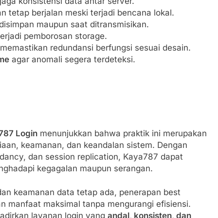
aga konsistensi data antar server.
 tetap berjalan meski terjadi bencana lokal.
t disimpan maupun saat ditransmisikan.
terjadi pemborosan storage.
memastikan redundansi berfungsi sesuai desain.
ime
agar anomali segera terdeteksi.
787 Login
menunjukkan bahwa praktik ini merupakan
iaan, keamanan, dan keandalan sistem. Dengan
dancy, dan session replication, Kaya787 dapat
enghadapi kegagalan maupun serangan.
, dan keamanan data tetap ada, penerapan best
n manfaat maksimal tanpa mengurangi efisiensi.
irkan layanan login yang
andal, konsisten, dan