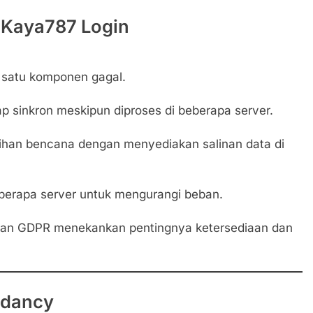
 Kaya787 Login
h satu komponen gagal.
p sinkron meskipun diproses di beberapa server.
ihan bencana dengan menyediakan salinan data di
beberapa server untuk mengurangi beban.
dan GDPR menekankan pentingnya ketersediaan dan
ndancy