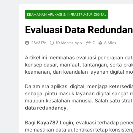
KEAMANAN APLIKASI & INFRASTRUKTUR DIGITAL
Evaluasi Data Redundan
0
28c317e
10 Months Ago
6 Mins
Artikel ini membahas evaluasi penerapan da
konsep dasar, manfaat, tantangan, serta pra
keamanan, dan keandalan layanan digital mo
Dalam era aplikasi digital, menjaga ketersed
sebagai pintu masuk layanan digital sangat r
maupun kesalahan manusia. Salah satu strate
data redundancy
.
Bagi
Kaya787 Login
, evaluasi terhadap pen
memastikan data autentikasi tetap konsisten