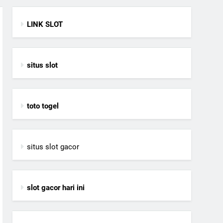
LINK SLOT
situs slot
toto togel
situs slot gacor
slot gacor hari ini