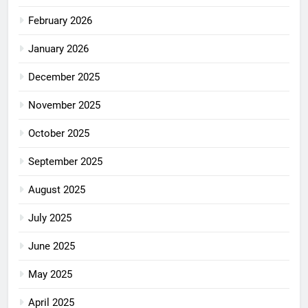
February 2026
January 2026
December 2025
November 2025
October 2025
September 2025
August 2025
July 2025
June 2025
May 2025
April 2025