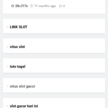
28c317e
11 months ago
0
LINK SLOT
situs slot
toto togel
situs slot gacor
slot gacor hari ini