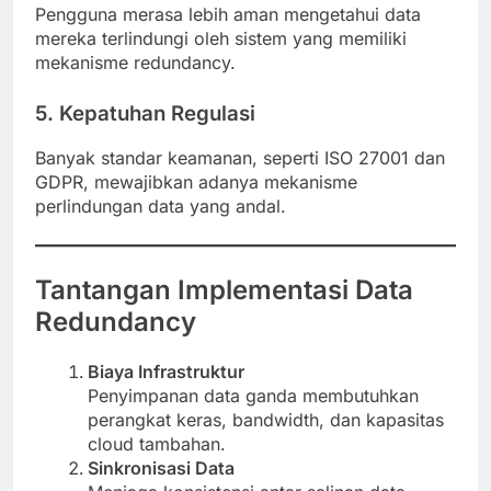
Pengguna merasa lebih aman mengetahui data
mereka terlindungi oleh sistem yang memiliki
mekanisme redundancy.
5.
Kepatuhan Regulasi
Banyak standar keamanan, seperti ISO 27001 dan
GDPR, mewajibkan adanya mekanisme
perlindungan data yang andal.
Tantangan Implementasi Data
Redundancy
Biaya Infrastruktur
Penyimpanan data ganda membutuhkan
perangkat keras, bandwidth, dan kapasitas
cloud tambahan.
Sinkronisasi Data