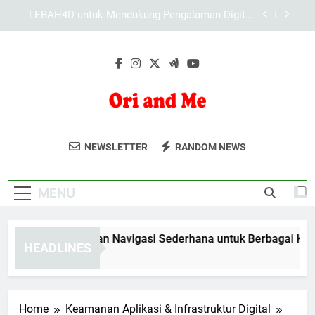
Skip
EDWINSLOT dengan Tampilan Modern dan
to
Navigasi yang Terarah
content
LEBAH4D dengan Tampilan Modern dan Navigasi
yang Terarah
EDWINSLOT dengan Navigasi Sederhana untuk
Berbagai Kebutuhan Digital
LEBAH4D untuk Mendukung Pengalaman Digital
yang Lebih Praktis dan Terkendali
Ori And Me
Ikuti Tren Mode Terkini Dengan Ori And
EDWINSLOT dengan Tampilan Modern dan
NEWSLETTER
RANDOM NEWS
Navigasi yang Terarah
Me. Pilihan Pakaian Dan Aksesori
LEBAH4D dengan Tampilan Modern dan Navigasi
Stylish Untuk Tampilan Modis Anda.
yang Terarah
MENU
WINSLOT dengan Navigasi Sederhana untuk Berbagai Kebutuh
HEADLINES
Weeks Ago
Home
Keamanan Aplikasi & Infrastruktur Digital