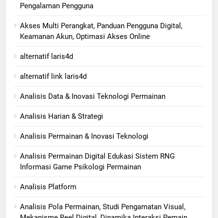
Pengalaman Pengguna
Akses Multi Perangkat, Panduan Pengguna Digital,
Keamanan Akun, Optimasi Akses Online
alternatif laris4d
alternatif link laris4d
Analisis Data & Inovasi Teknologi Permainan
Analisis Harian & Strategi
Analisis Permainan & Inovasi Teknologi
Analisis Permainan Digital Edukasi Sistem RNG
Informasi Game Psikologi Permainan
Analisis Platform
Analisis Pola Permainan, Studi Pengamatan Visual,
Mekanisme Reel Digital, Dinamika Interaksi Pemain