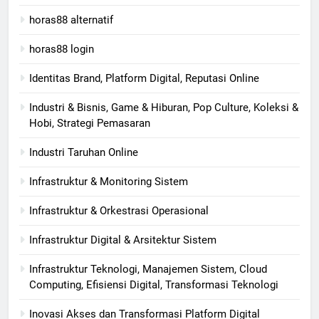
horas88 alternatif
horas88 login
Identitas Brand, Platform Digital, Reputasi Online
Industri & Bisnis, Game & Hiburan, Pop Culture, Koleksi &
Hobi, Strategi Pemasaran
Industri Taruhan Online
Infrastruktur & Monitoring Sistem
Infrastruktur & Orkestrasi Operasional
Infrastruktur Digital & Arsitektur Sistem
Infrastruktur Teknologi, Manajemen Sistem, Cloud
Computing, Efisiensi Digital, Transformasi Teknologi
Inovasi Akses dan Transformasi Platform Digital