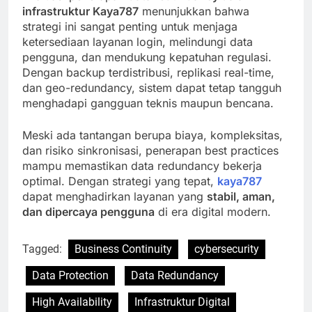
infrastruktur Kaya787
menunjukkan bahwa
strategi ini sangat penting untuk menjaga
ketersediaan layanan login, melindungi data
pengguna, dan mendukung kepatuhan regulasi.
Dengan backup terdistribusi, replikasi real-time,
dan geo-redundancy, sistem dapat tetap tangguh
menghadapi gangguan teknis maupun bencana.
Meski ada tantangan berupa biaya, kompleksitas,
dan risiko sinkronisasi, penerapan best practices
mampu memastikan data redundancy bekerja
optimal. Dengan strategi yang tepat,
kaya787
dapat menghadirkan layanan yang
stabil, aman,
dan dipercaya pengguna
di era digital modern.
Tagged:
Business Continuity
cybersecurity
Data Protection
Data Redundancy
High Availability
Infrastruktur Digital