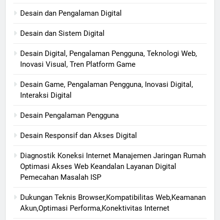
Desain dan Pengalaman Digital
Desain dan Sistem Digital
Desain Digital, Pengalaman Pengguna, Teknologi Web,
Inovasi Visual, Tren Platform Game
Desain Game, Pengalaman Pengguna, Inovasi Digital,
Interaksi Digital
Desain Pengalaman Pengguna
Desain Responsif dan Akses Digital
Diagnostik Koneksi Internet Manajemen Jaringan Rumah
Optimasi Akses Web Keandalan Layanan Digital
Pemecahan Masalah ISP
Dukungan Teknis Browser,Kompatibilitas Web,Keamanan
Akun,Optimasi Performa,Konektivitas Internet