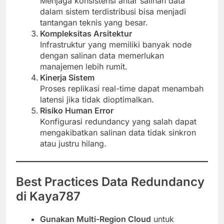
Menjaga konsistensi antar salinan data
dalam sistem terdistribusi bisa menjadi
tantangan teknis yang besar.
Kompleksitas Arsitektur
Infrastruktur yang memiliki banyak node
dengan salinan data memerlukan
manajemen lebih rumit.
Kinerja Sistem
Proses replikasi real-time dapat menambah
latensi jika tidak dioptimalkan.
Risiko Human Error
Konfigurasi redundancy yang salah dapat
mengakibatkan salinan data tidak sinkron
atau justru hilang.
Best Practices Data Redundancy
di Kaya787
Gunakan Multi-Region Cloud
untuk