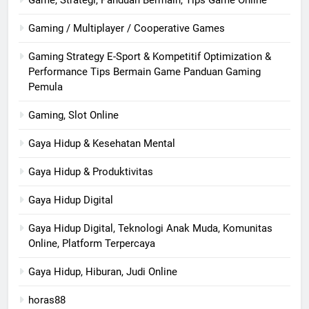
Game, Strategi, Panduan Bermain, Tips Game Online
Gaming / Multiplayer / Cooperative Games
Gaming Strategy E-Sport & Kompetitif Optimization &
Performance Tips Bermain Game Panduan Gaming
Pemula
Gaming, Slot Online
Gaya Hidup & Kesehatan Mental
Gaya Hidup & Produktivitas
Gaya Hidup Digital
Gaya Hidup Digital, Teknologi Anak Muda, Komunitas
Online, Platform Terpercaya
Gaya Hidup, Hiburan, Judi Online
horas88