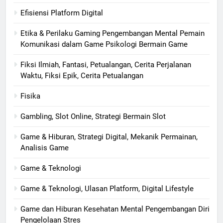
Efisiensi Platform Digital
Etika & Perilaku Gaming Pengembangan Mental Pemain
Komunikasi dalam Game Psikologi Bermain Game
Fiksi Ilmiah, Fantasi, Petualangan, Cerita Perjalanan
Waktu, Fiksi Epik, Cerita Petualangan
Fisika
Gambling, Slot Online, Strategi Bermain Slot
Game & Hiburan, Strategi Digital, Mekanik Permainan,
Analisis Game
Game & Teknologi
Game & Teknologi, Ulasan Platform, Digital Lifestyle
Game dan Hiburan Kesehatan Mental Pengembangan Diri
Pengelolaan Stres