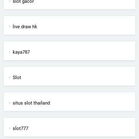
slot gacor
live draw hk
kaya787
Slot
situs slot thailand
slot777