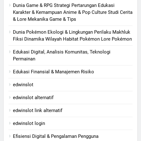
Dunia Game & RPG Strategi Pertarungan Edukasi
Karakter & Kemampuan Anime & Pop Culture Studi Cerita
& Lore Mekanika Game & Tips
Dunia Pokémon Ekologi & Lingkungan Perilaku Makhluk
Fiksi Dinamika Wilayah Habitat Pokémon Lore Pokémon
Edukasi Digital, Analisis Komunitas, Teknologi
Permainan
Edukasi Finansial & Manajemen Risiko
edwinslot
edwinslot alternatif
edwinslot link alternatif
edwinslot login
Efisiensi Digital & Pengalaman Pengguna