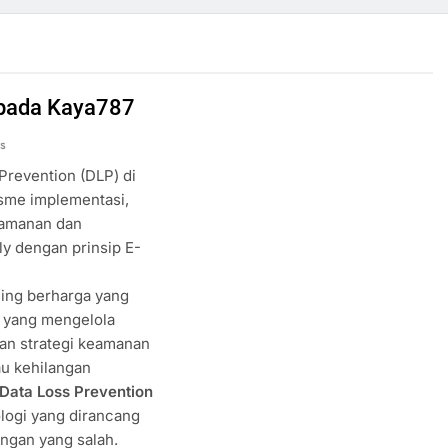
 pada Kaya787
s
Prevention (DLP) di
sme implementasi,
keamanan dan
y dengan prinsip E-
ling berharga yang
, yang mengelola
an strategi keamanan
u kehilangan
Data Loss Prevention
ologi yang dirancang
angan yang salah.