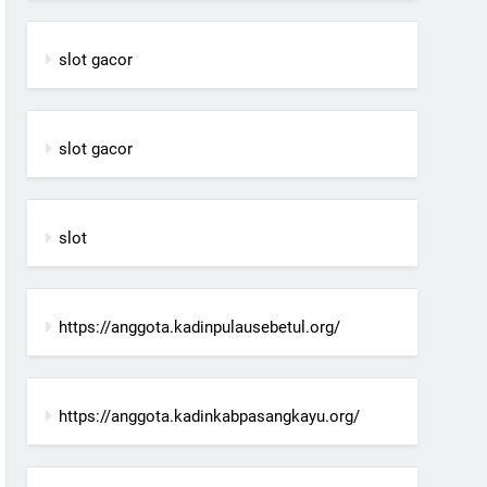
slot gacor
slot gacor
slot
https://anggota.kadinpulausebetul.org/
https://anggota.kadinkabpasangkayu.org/