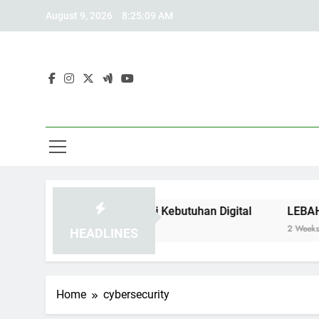
Skip
August 9, 2026
8:25:10 AM
to
content
Ori
Ikuti Tren
 untuk Berbagai Kebutuhan Digital
LEBAH4D untuk Men
2 Weeks Ago
HEADLINES
Home
cybersecurity