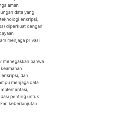
ngalaman
dungan data yang
 teknologi enkripsi,
ess) diperkuat dengan
rcayaan
lam menjaga privasi
787 menegaskan bahwa
m keamanan
, enkripsi, dan
mampu menjaga data
 implementasi,
ndasi penting untuk
kan keberlanjutan