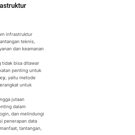
astruktur
m infrastruktur
tantangan teknis,
layanan dan keamanan
tidak bisa ditawar
katan penting untuk
ncy
, yaitu metode
perangkat untuk
ingga jutaan
enting dalam
ogin, dan melindungi
asi penerapan data
manfaat, tantangan,