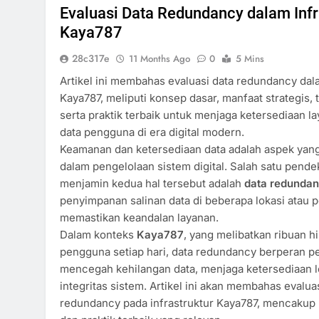
Evaluasi Data Redundancy dalam Infr
Kaya787
28c317e
11 Months Ago
0
5 Mins
Artikel ini membahas evaluasi data redundancy dala
Kaya787, meliputi konsep dasar, manfaat strategis, 
serta praktik terbaik untuk menjaga ketersediaan 
data pengguna di era digital modern.
Keamanan dan ketersediaan data adalah aspek yang 
dalam pengelolaan sistem digital. Salah satu pende
menjamin kedua hal tersebut adalah
data redunda
penyimpanan salinan data di beberapa lokasi atau 
memastikan keandalan layanan.
Dalam konteks
Kaya787
, yang melibatkan ribuan h
pengguna setiap hari, data redundancy berperan p
mencegah kehilangan data, menjaga ketersediaan l
integritas sistem. Artikel ini akan membahas evalu
redundancy pada infrastruktur Kaya787, mencakup 