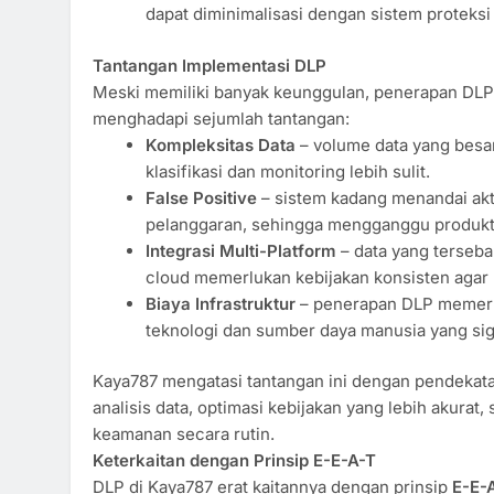
dapat diminimalisasi dengan sistem proteksi 
Tantangan Implementasi DLP
Meski memiliki banyak keunggulan, penerapan DLP
menghadapi sejumlah tantangan:
Kompleksitas Data
– volume data yang bes
klasifikasi dan monitoring lebih sulit.
False Positive
– sistem kadang menandai akti
pelanggaran, sehingga mengganggu produkti
Integrasi Multi-Platform
– data yang terseba
cloud memerlukan kebijakan konsisten agar 
Biaya Infrastruktur
– penerapan DLP memerl
teknologi dan sumber daya manusia yang sig
Kaya787 mengatasi tantangan ini dengan pendekata
analisis data, optimasi kebijakan yang lebih akurat, 
keamanan secara rutin.
Keterkaitan dengan Prinsip E-E-A-T
DLP di Kaya787 erat kaitannya dengan prinsip
E-E-