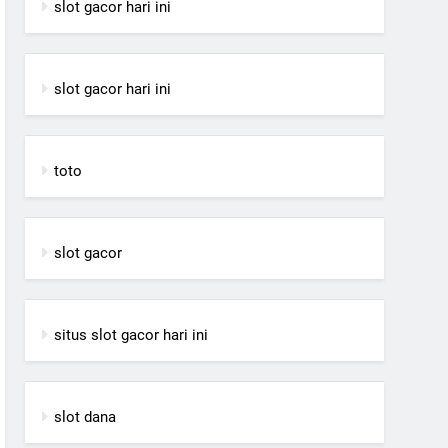
slot gacor hari ini
slot gacor hari ini
toto
slot gacor
situs slot gacor hari ini
slot dana