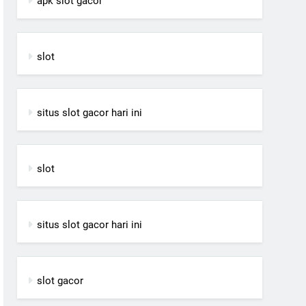
apk slot gacor
slot
situs slot gacor hari ini
slot
situs slot gacor hari ini
slot gacor