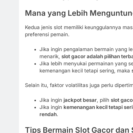
Mana yang Lebih Menguntu
Kedua jenis slot memiliki keunggulannya mas
preferensi pemain.
Jika ingin pengalaman bermain yang l
menarik,
slot gacor adalah pilihan terb
Jika lebih menyukai permainan yang 
kemenangan kecil tetapi sering, maka
Selain itu, faktor volatilitas juga perlu diper
Jika ingin
jackpot besar
, pilih
slot gaco
Jika ingin
kemenangan kecil tetapi ser
rendah
.
Tips Bermain Slot Gacor dan S