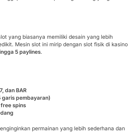
slot yang biasanya memiliki desain yang lebih
it. Mesin slot ini mirip dengan slot fisik di kasino
ingga 5 paylines
.
 7, dan BAR
5 garis pembayaran)
 free spins
edang
 menginginkan permainan yang lebih sederhana dan