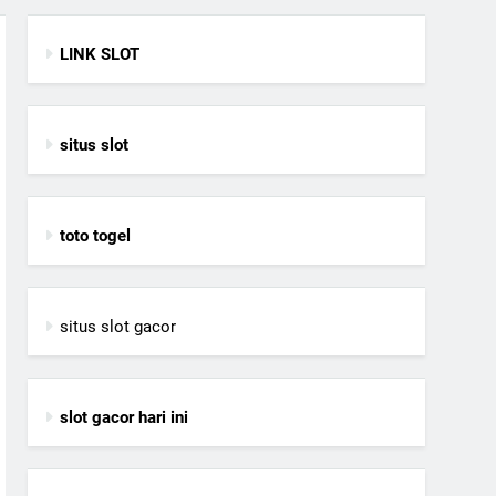
LINK SLOT
situs slot
toto togel
situs slot gacor
slot gacor hari ini