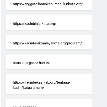
https://anggota.kadinkablimapuluhkota.org/
https://kadinbinjaikota.org/
https://kadintasikmalayakota.org/program/
situs slot gacor hari ini
https://kadinbekasikab.org/tentang-
kadin/ketua-umum/