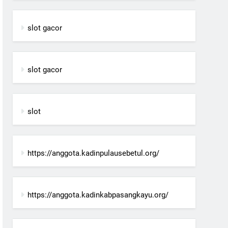
slot gacor
slot gacor
slot
https://anggota.kadinpulausebetul.org/
https://anggota.kadinkabpasangkayu.org/