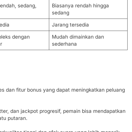
endah, sedang,
Biasanya rendah hingga
sedang
edia
Jarang tersedia
pleks dengan
Mudah dimainkan dan
r
sederhana
nes dan fitur bonus yang dapat meningkatkan peluang
tter, dan jackpot progresif, pemain bisa mendapatkan
tu putaran.