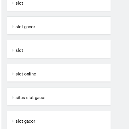
slot
slot gacor
slot
slot online
situs slot gacor
slot gacor