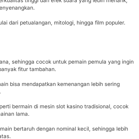
rkualitas tinggi dan efek suara yang lebih menarik,
menyenangkan.
i dari petualangan, mitologi, hingga film populer.
rhana, sehingga cocok untuk pemain pemula yang ingin
anyak fitur tambahan.
emain bisa mendapatkan kemenangan lebih sering
.
rti bermain di mesin slot kasino tradisional, cocok
ainan lama.
main bertaruh dengan nominal kecil, sehingga lebih
tas.