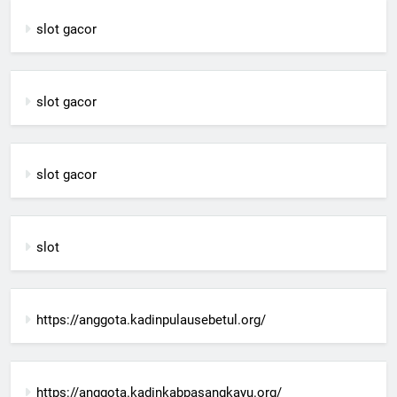
slot gacor
slot gacor
slot gacor
slot
https://anggota.kadinpulausebetul.org/
https://anggota.kadinkabpasangkayu.org/