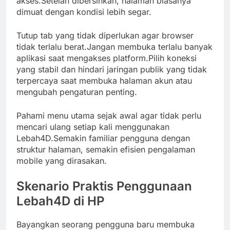
akses.Setelah dibersihkan, halaman biasanya
dimuat dengan kondisi lebih segar.
Tutup tab yang tidak diperlukan agar browser
tidak terlalu berat.Jangan membuka terlalu banyak
aplikasi saat mengakses platform.Pilih koneksi
yang stabil dan hindari jaringan publik yang tidak
terpercaya saat membuka halaman akun atau
mengubah pengaturan penting.
Pahami menu utama sejak awal agar tidak perlu
mencari ulang setiap kali menggunakan
Lebah4D.Semakin familiar pengguna dengan
struktur halaman, semakin efisien pengalaman
mobile yang dirasakan.
Skenario Praktis Penggunaan
Lebah4D di HP
Bayangkan seorang pengguna baru membuka