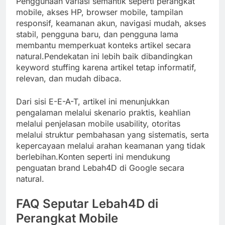
Penggunaan variasi semantik seperti perangkat
mobile, akses HP, browser mobile, tampilan
responsif, keamanan akun, navigasi mudah, akses
stabil, pengguna baru, dan pengguna lama
membantu memperkuat konteks artikel secara
natural.Pendekatan ini lebih baik dibandingkan
keyword stuffing karena artikel tetap informatif,
relevan, dan mudah dibaca.
Dari sisi E-E-A-T, artikel ini menunjukkan
pengalaman melalui skenario praktis, keahlian
melalui penjelasan mobile usability, otoritas
melalui struktur pembahasan yang sistematis, serta
kepercayaan melalui arahan keamanan yang tidak
berlebihan.Konten seperti ini mendukung
penguatan brand Lebah4D di Google secara
natural.
FAQ Seputar Lebah4D di
Perangkat Mobile