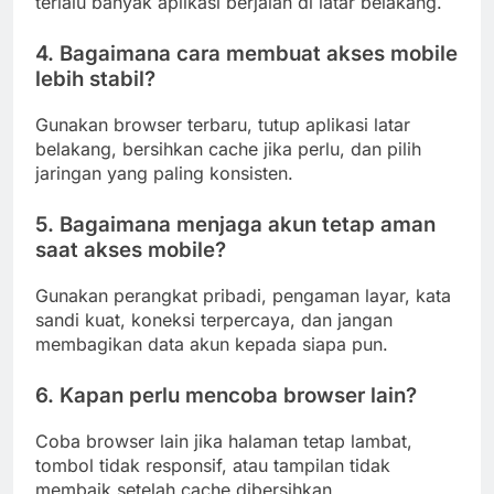
terlalu banyak aplikasi berjalan di latar belakang.
4. Bagaimana cara membuat akses mobile
lebih stabil?
Gunakan browser terbaru, tutup aplikasi latar
belakang, bersihkan cache jika perlu, dan pilih
jaringan yang paling konsisten.
5. Bagaimana menjaga akun tetap aman
saat akses mobile?
Gunakan perangkat pribadi, pengaman layar, kata
sandi kuat, koneksi terpercaya, dan jangan
membagikan data akun kepada siapa pun.
6. Kapan perlu mencoba browser lain?
Coba browser lain jika halaman tetap lambat,
tombol tidak responsif, atau tampilan tidak
membaik setelah cache dibersihkan.