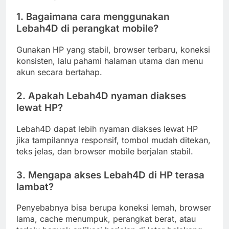
1. Bagaimana cara menggunakan
Lebah4D di perangkat mobile?
Gunakan HP yang stabil, browser terbaru, koneksi
konsisten, lalu pahami halaman utama dan menu
akun secara bertahap.
2. Apakah Lebah4D nyaman diakses
lewat HP?
Lebah4D dapat lebih nyaman diakses lewat HP
jika tampilannya responsif, tombol mudah ditekan,
teks jelas, dan browser mobile berjalan stabil.
3. Mengapa akses Lebah4D di HP terasa
lambat?
Penyebabnya bisa berupa koneksi lemah, browser
lama, cache menumpuk, perangkat berat, atau