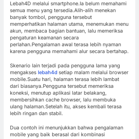
Lebah4D melalui smartphone.Ia belum memahami
semua menu yang tersedia.Alih-alih menekan
banyak tombol, pengguna tersebut
memperhatikan halaman utama, menemukan menu
akun, membaca bagian bantuan, lalu memeriksa
pengaturan keamanan secara
perlahan.Pengalaman awal terasa lebih nyaman
karena pengguna memahami alur secara bertahap.
Skenario lain terjadi pada pengguna lama yang
mengakses
lebah4d
setiap malam melalui browser
mobile.Suatu hari, halaman terasa lebih lambat
dari biasanya.Pengguna tersebut memeriksa
koneksi, menutup aplikasi latar belakang,
membersihkan cache browser, lalu membuka
ulang halaman.Setelah itu, akses kembali terasa
lebih ringan dan stabil.
Dua contoh ini menunjukkan bahwa pengalaman
mobile yang baik berasal dari kombinasi