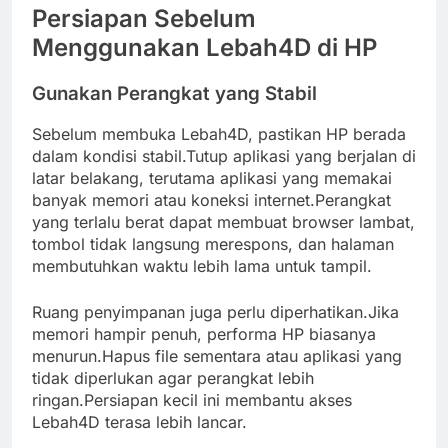
Persiapan Sebelum
Menggunakan Lebah4D di HP
Gunakan Perangkat yang Stabil
Sebelum membuka Lebah4D, pastikan HP berada
dalam kondisi stabil.Tutup aplikasi yang berjalan di
latar belakang, terutama aplikasi yang memakai
banyak memori atau koneksi internet.Perangkat
yang terlalu berat dapat membuat browser lambat,
tombol tidak langsung merespons, dan halaman
membutuhkan waktu lebih lama untuk tampil.
Ruang penyimpanan juga perlu diperhatikan.Jika
memori hampir penuh, performa HP biasanya
menurun.Hapus file sementara atau aplikasi yang
tidak diperlukan agar perangkat lebih
ringan.Persiapan kecil ini membantu akses
Lebah4D terasa lebih lancar.