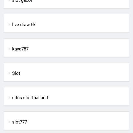
slot gacor
live draw hk
kaya787
Slot
situs slot thailand
slot777