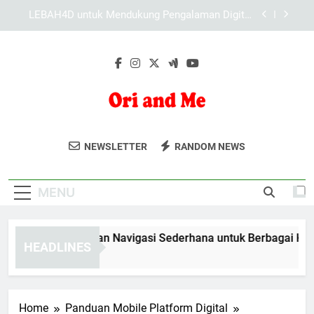
Skip
EDWINSLOT dengan Tampilan Modern dan
to
Navigasi yang Terarah
content
LEBAH4D dengan Tampilan Modern dan Navigasi
yang Terarah
EDWINSLOT dengan Navigasi Sederhana untuk
Berbagai Kebutuhan Digital
LEBAH4D untuk Mendukung Pengalaman Digital
yang Lebih Praktis dan Terkendali
Ori And Me
Ikuti Tren Mode Terkini Dengan Ori And
EDWINSLOT dengan Tampilan Modern dan
NEWSLETTER
RANDOM NEWS
Navigasi yang Terarah
Me. Pilihan Pakaian Dan Aksesori
LEBAH4D dengan Tampilan Modern dan Navigasi
Stylish Untuk Tampilan Modis Anda.
yang Terarah
MENU
WINSLOT dengan Navigasi Sederhana untuk Berbagai Kebutuh
HEADLINES
Weeks Ago
Home
Panduan Mobile Platform Digital