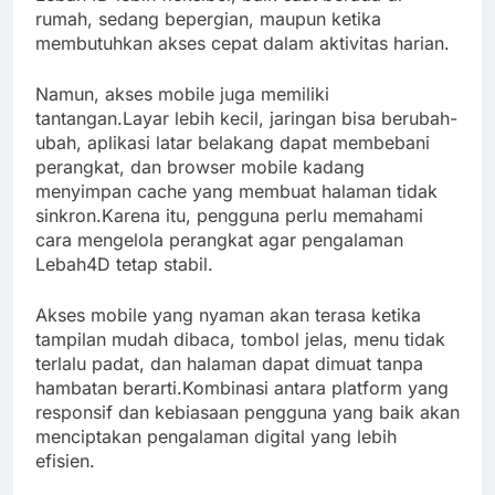
rumah, sedang bepergian, maupun ketika
membutuhkan akses cepat dalam aktivitas harian.
Namun, akses mobile juga memiliki
tantangan.Layar lebih kecil, jaringan bisa berubah-
ubah, aplikasi latar belakang dapat membebani
perangkat, dan browser mobile kadang
menyimpan cache yang membuat halaman tidak
sinkron.Karena itu, pengguna perlu memahami
cara mengelola perangkat agar pengalaman
Lebah4D tetap stabil.
Akses mobile yang nyaman akan terasa ketika
tampilan mudah dibaca, tombol jelas, menu tidak
terlalu padat, dan halaman dapat dimuat tanpa
hambatan berarti.Kombinasi antara platform yang
responsif dan kebiasaan pengguna yang baik akan
menciptakan pengalaman digital yang lebih
efisien.