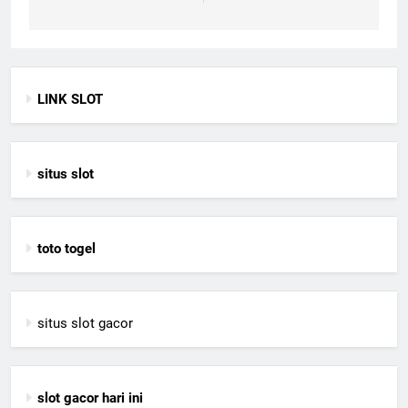
LINK SLOT
situs slot
toto togel
situs slot gacor
slot gacor hari ini