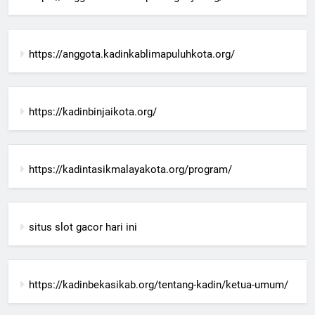
https://anggota.kadinkablimapuluhkota.org/
https://kadinbinjaikota.org/
https://kadintasikmalayakota.org/program/
situs slot gacor hari ini
https://kadinbekasikab.org/tentang-kadin/ketua-umum/