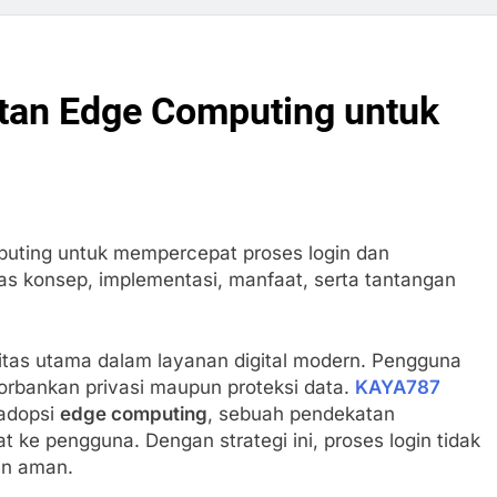
an Edge Computing untuk
uting untuk mempercepat proses login dan
s konsep, implementasi, manfaat, serta tantangan
itas utama dalam layanan digital modern. Pengguna
rbankan privasi maupun proteksi data.
KAYA787
adopsi
edge computing
, sebuah pendekatan
t ke pengguna. Dengan strategi ini, proses login tidak
dan aman.