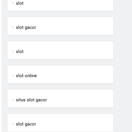
slot
slot gacor
slot
slot online
situs slot gacor
slot gacor