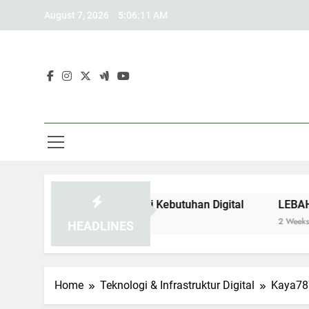
Skip
August 7, 2026
5:06:12 AM
to
content
Ori
Ikuti Tren
a untuk Berbagai Kebutuhan Digital
LEBAH4D untuk Men
2 Weeks Ago
HEADLINES
Home
Teknologi & Infrastruktur Digital
Kaya78