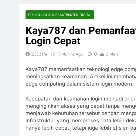
TEKNOLOGI & INFRASTRUKTUR DIGITAL
Kaya787 dan Pemanfaat
Login Cepat
0
28c317e
11 Months Ago
6 Mins
Kaya787 memanfaatkan teknologi edge comp
meningkatkan keamanan. Artikel ini membaha
edge computing dalam sistem login modern.
Kecepatan dan keamanan login menjadi prior
menginginkan akses yang cepat tanpa mengo
menjawab kebutuhan tersebut dengan meng
infrastruktur yang memproses data lebih deka
hanya lebih cepat, tetapi juga lebih efisien 