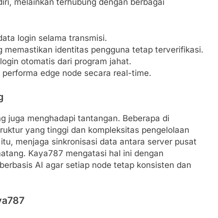
diri, melainkan terhubung dengan berbagai
ata login selama transmisi.
 memastikan identitas pengguna tetap terverifikasi.
gin otomatis dari program jahat.
performa edge node secara real-time.
g
g juga menghadapi tantangan. Beberapa di
truktur yang tinggi dan kompleksitas pengelolaan
 itu, menjaga sinkronisasi data antara server pusat
atang. Kaya787 mengatasi hal ini dengan
 berbasis AI agar setiap node tetap konsisten dan
ya787