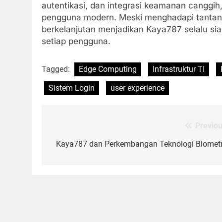
autentikasi, dan integrasi keamanan cangg
pengguna modern. Meski menghadapi tantangan
berkelanjutan menjadikan Kaya787 selalu si
setiap pengguna.
Tagged:
Edge Computing
Infrastruktur TI
Sistem Login
user experience
Previou
Post
navigation
Kaya787 dan Perkembangan Teknologi Biometr