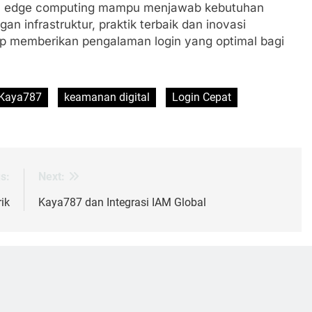
ih, edge computing mampu menjawab kebutuhan
 infrastruktur, praktik terbaik dan inovasi
ap memberikan pengalaman login yang optimal bagi
Kaya787
keamanan digital
Login Cepat
s:
Next:
ik
Kaya787 dan Integrasi IAM Global