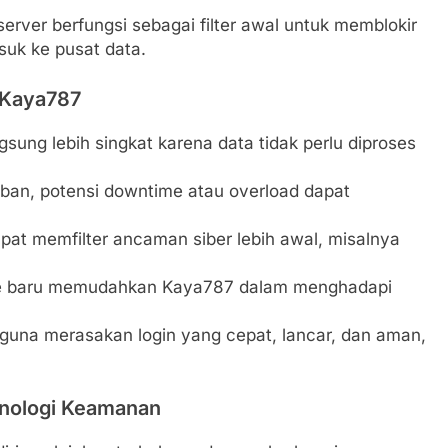
erver berfungsi sebagai filter awal untuk memblokir
uk ke pusat data.
 Kaya787
gsung lebih singkat karena data tidak perlu diproses
eban, potensi downtime atau overload dapat
pat memfilter ancaman siber lebih awal, misalnya
 baru memudahkan Kaya787 dalam menghadapi
guna merasakan login yang cepat, lancar, dan aman,
knologi Keamanan