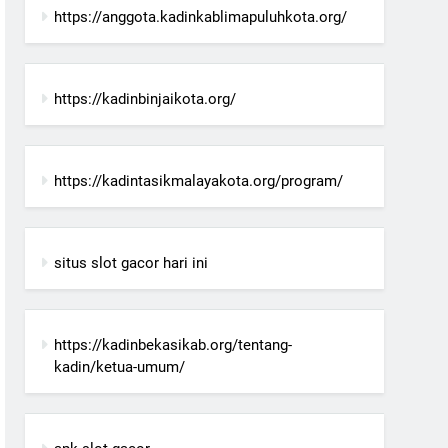
https://anggota.kadinkablimapuluhkota.org/
https://kadinbinjaikota.org/
https://kadintasikmalayakota.org/program/
situs slot gacor hari ini
https://kadinbekasikab.org/tentang-
kadin/ketua-umum/