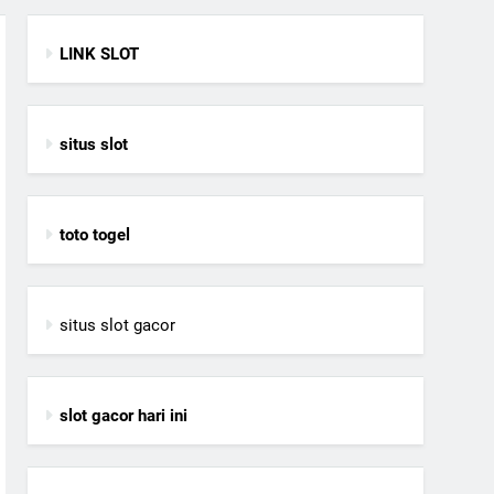
LINK SLOT
situs slot
toto togel
situs slot gacor
slot gacor hari ini