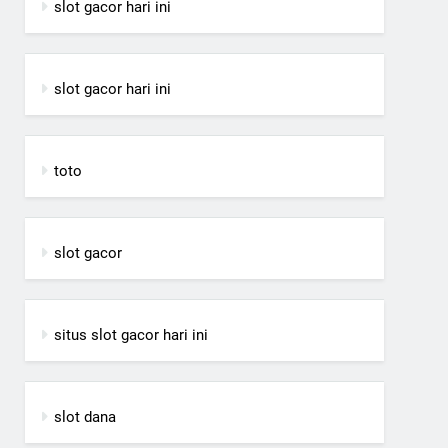
slot gacor hari ini
slot gacor hari ini
toto
slot gacor
situs slot gacor hari ini
slot dana