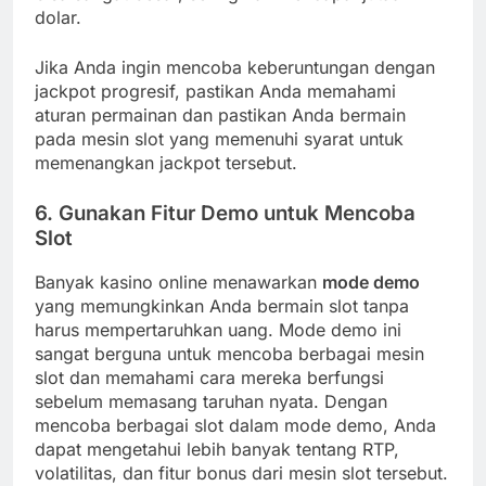
dolar.
Jika Anda ingin mencoba keberuntungan dengan
jackpot progresif, pastikan Anda memahami
aturan permainan dan pastikan Anda bermain
pada mesin slot yang memenuhi syarat untuk
memenangkan jackpot tersebut.
6. Gunakan Fitur Demo untuk Mencoba
Slot
Banyak kasino online menawarkan
mode demo
yang memungkinkan Anda bermain slot tanpa
harus mempertaruhkan uang. Mode demo ini
sangat berguna untuk mencoba berbagai mesin
slot dan memahami cara mereka berfungsi
sebelum memasang taruhan nyata. Dengan
mencoba berbagai slot dalam mode demo, Anda
dapat mengetahui lebih banyak tentang RTP,
volatilitas, dan fitur bonus dari mesin slot tersebut.