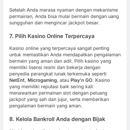
Setelah Anda merasa nyaman dengan mekanisme
permainan, Anda bisa mulai bermain dengan uang
sungguhan dan mengincar jackpot besar.
7. Pilih Kasino Online Terpercaya
Kasino online yang terpercaya sangat penting
untuk memastikan Anda mendapatkan pengalaman
bermain yang aman dan adil. Pilih kasino yang
memiliki lisensi resmi dan bekerja dengan
penyedia perangkat lunak terkemuka seperti
NetEnt
,
Microgaming
, atau
Play’n GO
. Kasino
yang memiliki reputasi baik sering kali
menawarkan permainan slot dengan peluang
jackpot yang sah dan jujur, serta memberikan
pengalaman bermain yang aman.
8. Kelola Bankroll Anda dengan Bijak