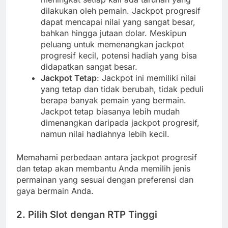
dilakukan oleh pemain. Jackpot progresif
dapat mencapai nilai yang sangat besar,
bahkan hingga jutaan dolar. Meskipun
peluang untuk memenangkan jackpot
progresif kecil, potensi hadiah yang bisa
didapatkan sangat besar.
Jackpot Tetap
: Jackpot ini memiliki nilai
yang tetap dan tidak berubah, tidak peduli
berapa banyak pemain yang bermain.
Jackpot tetap biasanya lebih mudah
dimenangkan daripada jackpot progresif,
namun nilai hadiahnya lebih kecil.
Memahami perbedaan antara jackpot progresif
dan tetap akan membantu Anda memilih jenis
permainan yang sesuai dengan preferensi dan
gaya bermain Anda.
2. Pilih Slot dengan RTP Tinggi