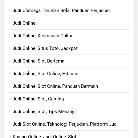
Judi Olahraga, Taruhan Bola, Panduan Perjudian
Judi Online
Judi Online, Keamanan Online
Judi Online, Situs Toto, Jackpot
Judi Online, Slot Bertema
Judi Online, Slot Online, Hiburan
Judi Online, Slot Online, Panduan Bermain
Judi Online, Slot, Gaming
Judi Online, Slot, Tips Menang
Judi Slot Online, Teknologi Perjudian, Platform Judi
Kasino Online, Judi Online, Slot