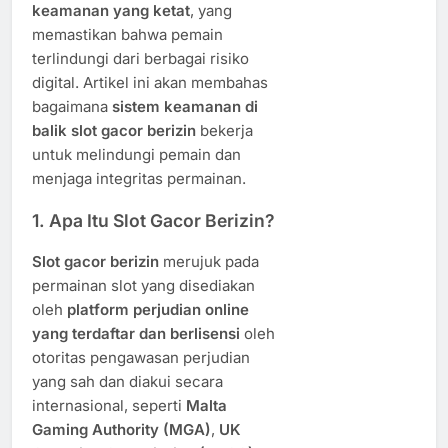
keamanan yang ketat
, yang
memastikan bahwa pemain
terlindungi dari berbagai risiko
digital. Artikel ini akan membahas
bagaimana
sistem keamanan di
balik slot gacor berizin
bekerja
untuk melindungi pemain dan
menjaga integritas permainan.
1. Apa Itu Slot Gacor Berizin?
Slot gacor berizin
merujuk pada
permainan slot yang disediakan
oleh
platform perjudian online
yang terdaftar dan berlisensi
oleh
otoritas pengawasan perjudian
yang sah dan diakui secara
internasional, seperti
Malta
Gaming Authority (MGA)
,
UK