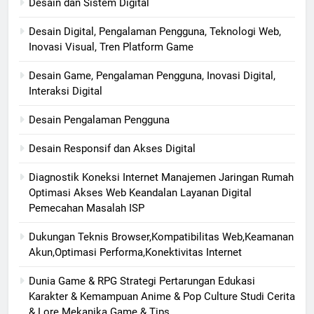
Desain dan Sistem Digital
Desain Digital, Pengalaman Pengguna, Teknologi Web,
Inovasi Visual, Tren Platform Game
Desain Game, Pengalaman Pengguna, Inovasi Digital,
Interaksi Digital
Desain Pengalaman Pengguna
Desain Responsif dan Akses Digital
Diagnostik Koneksi Internet Manajemen Jaringan Rumah
Optimasi Akses Web Keandalan Layanan Digital
Pemecahan Masalah ISP
Dukungan Teknis Browser,Kompatibilitas Web,Keamanan
Akun,Optimasi Performa,Konektivitas Internet
Dunia Game & RPG Strategi Pertarungan Edukasi
Karakter & Kemampuan Anime & Pop Culture Studi Cerita
& Lore Mekanika Game & Tips