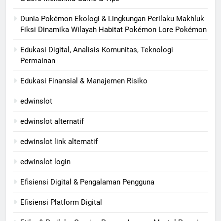
Dunia Pokémon Ekologi & Lingkungan Perilaku Makhluk
Fiksi Dinamika Wilayah Habitat Pokémon Lore Pokémon
Edukasi Digital, Analisis Komunitas, Teknologi
Permainan
Edukasi Finansial & Manajemen Risiko
edwinslot
edwinslot alternatif
edwinslot link alternatif
edwinslot login
Efisiensi Digital & Pengalaman Pengguna
Efisiensi Platform Digital