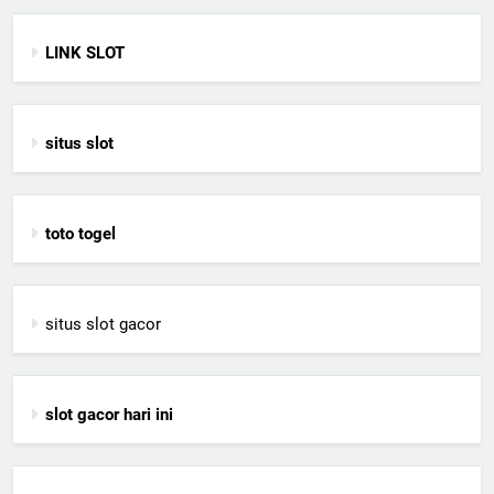
LINK SLOT
situs slot
toto togel
situs slot gacor
slot gacor hari ini