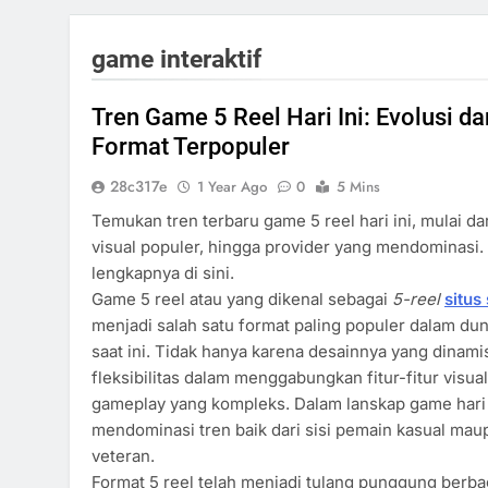
game interaktif
Tren Game 5 Reel Hari Ini: Evolusi da
Format Terpopuler
28c317e
1 Year Ago
0
5 Mins
Temukan tren terbaru game 5 reel hari ini, mulai dari
visual populer, hingga provider yang mendominasi.
lengkapnya di sini.
Game 5 reel atau yang dikenal sebagai
5-reel
situs 
menjadi salah satu format paling populer dalam dun
saat ini. Tidak hanya karena desainnya yang dinamis
fleksibilitas dalam menggabungkan fitur-fitur visua
gameplay yang kompleks. Dalam lanskap game hari i
mendominasi tren baik dari sisi pemain kasual ma
veteran.
Format 5 reel telah menjadi tulang punggung berba