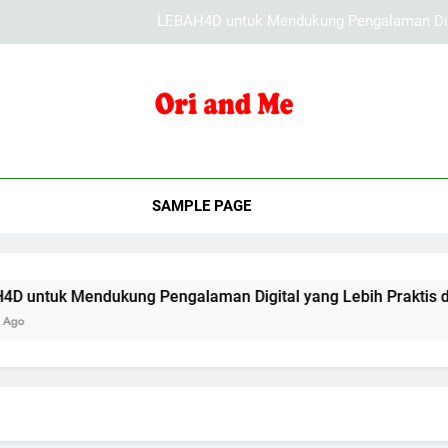
LEBAH4D untuk Mendukung Pengalaman Digit
EDWINSLOT dengan Tampil
LEBAH4D dengan Tampil
 And Me
EDWINSLOT dengan Navigasi Sederh
 Mode Terkini Dengan Ori And Me. Pilihan Pakaian Dan Aksesori
LEBAH4D untuk Mendukung Pengalaman Digit
SAMPLE PAGE
EDWINSLOT dengan Tampil
LEBAH4D dengan Tampil
dukung Pengalaman Digital yang Lebih Praktis dan Terkenda