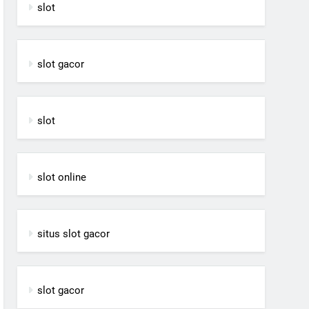
slot
slot gacor
slot
slot online
situs slot gacor
slot gacor