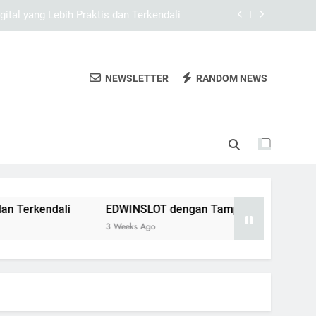
al yang Lebih Praktis dan Terkendali
an Modern dan Navigasi yang Terarah
an Modern dan Navigasi yang Terarah
NEWSLETTER
RANDOM NEWS
ana untuk Berbagai Kebutuhan Digital
 Stylish Untuk Tampilan Modis Anda.
al yang Lebih Praktis dan Terkendali
an Modern dan Navigasi yang Terarah
an Modern dan Navigasi yang Terarah
li
EDWINSLOT dengan Tampilan Modern dan Navigasi y
3 Weeks Ago