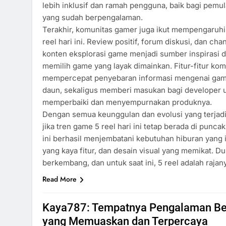
lebih inklusif dan ramah pengguna, baik bagi pem
yang sudah berpengalaman.
Terakhir, komunitas gamer juga ikut mempengaruhi
reel hari ini. Review positif, forum diskusi, dan c
konten eksplorasi game menjadi sumber inspirasi d
memilih game yang layak dimainkan. Fitur-fitur komu
mempercepat penyebaran informasi mengenai gam
daun, sekaligus memberi masukan bagi developer u
memperbaiki dan menyempurnakan produknya.
Dengan semua keunggulan dan evolusi yang terjad
jika tren game 5 reel hari ini tetap berada di punca
ini berhasil menjembatani kebutuhan hiburan yang 
yang kaya fitur, dan desain visual yang memikat. D
berkembang, dan untuk saat ini, 5 reel adalah rajan
Read More
Kaya787: Tempatnya Pengalaman B
yang Memuaskan dan Terpercaya