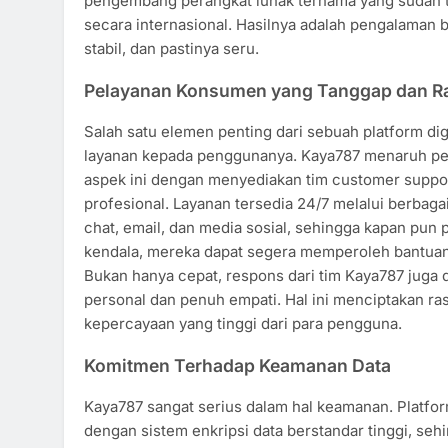
pengembang perangkat lunak ternama yang sudah te
secara internasional. Hasilnya adalah pengalaman 
stabil, dan pastinya seru.
Pelayanan Konsumen yang Tanggap dan 
Salah satu elemen penting dari sebuah platform digi
layanan kepada penggunanya. Kaya787 menaruh pe
aspek ini dengan menyediakan tim customer suppor
profesional. Layanan tersedia 24/7 melalui berbagai 
chat, email, dan media sosial, sehingga kapan pu
kendala, mereka dapat segera memperoleh bantuan
Bukan hanya cepat, respons dari tim Kaya787 juga 
personal dan penuh empati. Hal ini menciptakan r
kepercayaan yang tinggi dari para pengguna.
Komitmen Terhadap Keamanan Data
Kaya787 sangat serius dalam hal keamanan. Platform
dengan sistem enkripsi data berstandar tinggi, seh