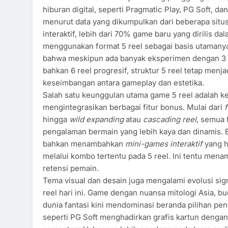
hiburan digital, seperti Pragmatic Play, PG Soft, d
menurut data yang dikumpulkan dari beberapa situs
interaktif, lebih dari 70% game baru yang dirilis dal
menggunakan format 5 reel sebagai basis utamanya
bahwa meskipun ada banyak eksperimen dengan 3 re
bahkan 6 reel progresif, struktur 5 reel tetap menja
keseimbangan antara gameplay dan estetika.
Salah satu keunggulan utama game 5 reel adalah
mengintegrasikan berbagai fitur bonus. Mulai dari
hingga
wild expanding
atau
cascading reel
, semua 
pengalaman bermain yang lebih kaya dan dinamis.
bahkan menambahkan
mini-games interaktif
yang h
melalui kombo tertentu pada 5 reel. Ini tentu mena
retensi pemain.
Tema visual dan desain juga mengalami evolusi sign
reel hari ini. Game dengan nuansa mitologi Asia, b
dunia fantasi kini mendominasi beranda pilihan pe
seperti PG Soft menghadirkan grafis kartun dengan