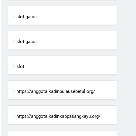
slot gacor
slot gacor
slot
https://anggota.kadinpulausebetul.org/
https://anggota.kadinkabpasangkayu.org/