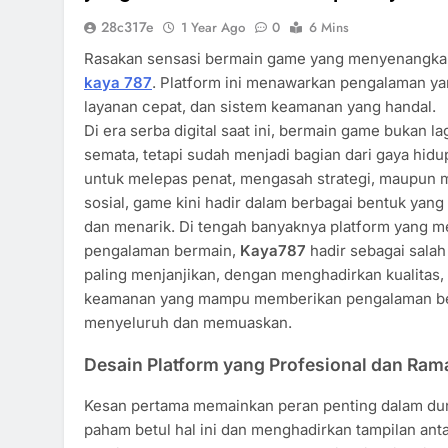
28c317e
1 Year Ago
0
6 Mins
Rasakan sensasi bermain game yang menyenangka
kaya 787
. Platform ini menawarkan pengalaman ya
layanan cepat, dan sistem keamanan yang handal.
Di era serba digital saat ini, bermain game bukan la
semata, tetapi sudah menjadi bagian dari gaya hidu
untuk melepas penat, mengasah strategi, maupun
sosial, game kini hadir dalam berbagai bentuk yan
dan menarik. Di tengah banyaknya platform yang 
pengalaman bermain,
Kaya787
hadir sebagai salah
paling menjanjikan, dengan menghadirkan kualitas,
keamanan yang mampu memberikan pengalaman b
menyeluruh dan memuaskan.
Desain Platform yang Profesional dan Ra
Kesan pertama memainkan peran penting dalam duni
paham betul hal ini dan menghadirkan tampilan ant