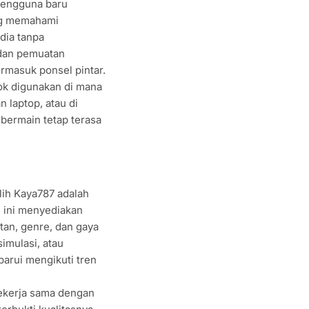
 pengguna baru
ng memahami
dia tanpa
 dan pemuatan
ermasuk ponsel pintar.
ok digunakan di mana
 laptop, atau di
ermain tetap terasa
ih Kaya787 adalah
m ini menyediakan
tan, genre, dan gaya
imulasi, atau
barui mengikuti tren
bekerja sama dengan