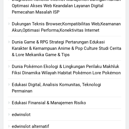
Optimasi Akses Web Keandalan Layanan Digital
Pemecahan Masalah ISP
Dukungan Teknis Browser,Kompatibilitas Web,Keamanan
Akun,Optimasi Performa,Konektivitas Internet
Dunia Game & RPG Strategi Pertarungan Edukasi
Karakter & Kemampuan Anime & Pop Culture Studi Cerita
& Lore Mekanika Game & Tips
Dunia Pokémon Ekologi & Lingkungan Perilaku Makhluk
Fiksi Dinamika Wilayah Habitat Pokémon Lore Pokémon
Edukasi Digital, Analisis Komunitas, Teknologi
Permainan
Edukasi Finansial & Manajemen Risiko
edwinslot
edwinslot alternatif