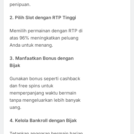
penipuan.
2. Pilih Slot dengan RTP Tinggi
Memilih permainan dengan RTP di
atas 96% meningkatkan peluang
Anda untuk menang.
3. Manfaatkan Bonus dengan
Bijak
Gunakan bonus seperti cashback
dan free spins untuk
memperpanjang waktu bermain
tanpa mengeluarkan lebih banyak
uang.
4. Kelola Bankroll dengan Bijak
Tetapkan anggaran bermain harian