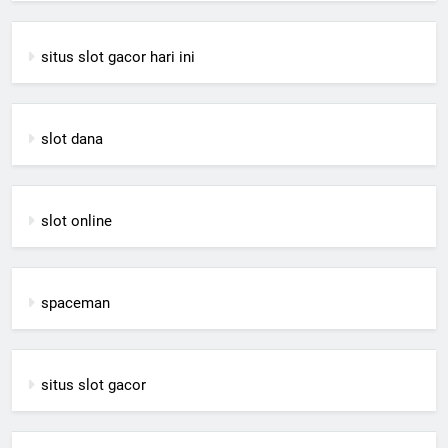
situs slot gacor hari ini
slot dana
slot online
spaceman
situs slot gacor