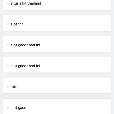
situs slot thailand
slot777
slot gacor hari ini
slot gacor hari ini
toto
slot gacor