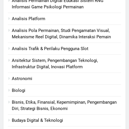
Analisis Permainan Digital Edukasi Sistem RNG
Informasi Game Psikologi Permainan
Analisis Platform
Analisis Pola Permainan, Studi Pengamatan Visual,
Mekanisme Reel Digital, Dinamika Interaksi Pemain
Analisis Trafik & Perilaku Pengguna Slot
Arsitektur Sistem, Pengembangan Teknologi,
Infrastruktur Digital, Inovasi Platform
Astronomi
Biologi
Bisnis, Etika, Finansial, Kepemimpinan, Pengembangan
Diri, Strategi Bisnis, Ekonomi
Budaya Digital & Teknologi