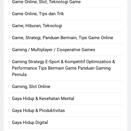
Game Online, Slot, Teknologi Game
Game Online, Tips dan Trik
Game, Hiburan, Teknologi
Game, Strategi, Panduan Bermain, Tips Game Online
Gaming / Multiplayer / Cooperative Games
Gaming Strategy E-Sport & Kompetitif Optimization &
Performance Tips Bermain Game Panduan Gaming
Pemula
Gaming, Slot Online
Gaya Hidup & Kesehatan Mental
Gaya Hidup & Produktivitas
Gaya Hidup Digital