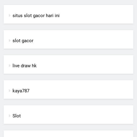
situs slot gacor hari ini
slot gacor
live draw hk
kaya787
Slot