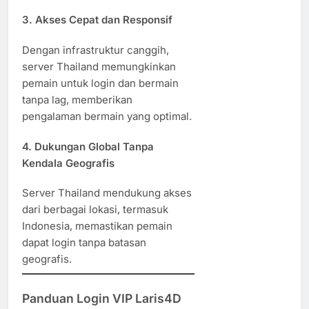
3. Akses Cepat dan Responsif
Dengan infrastruktur canggih,
server Thailand memungkinkan
pemain untuk login dan bermain
tanpa lag, memberikan
pengalaman bermain yang optimal.
4. Dukungan Global Tanpa
Kendala Geografis
Server Thailand mendukung akses
dari berbagai lokasi, termasuk
Indonesia, memastikan pemain
dapat login tanpa batasan
geografis.
Panduan Login VIP Laris4D