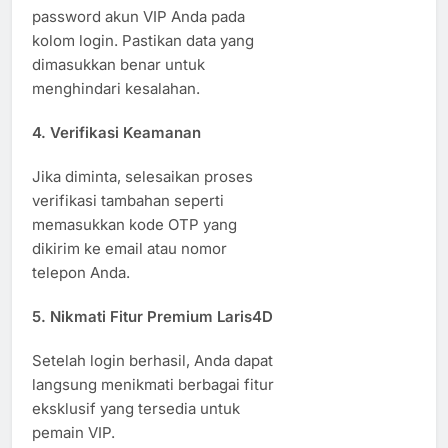
password akun VIP Anda pada
kolom login. Pastikan data yang
dimasukkan benar untuk
menghindari kesalahan.
4. Verifikasi Keamanan
Jika diminta, selesaikan proses
verifikasi tambahan seperti
memasukkan kode OTP yang
dikirim ke email atau nomor
telepon Anda.
5. Nikmati Fitur Premium Laris4D
Setelah login berhasil, Anda dapat
langsung menikmati berbagai fitur
eksklusif yang tersedia untuk
pemain VIP.