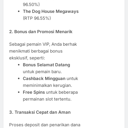
96.50%)
The Dog House Megaways
(RTP 96.55%)
2. Bonus dan Promosi Menarik
Sebagai pemain VIP, Anda berhak
menikmati berbagai bonus
eksklusif, seperti:
Bonus Selamat Datang
untuk pemain baru.
Cashback Mingguan
untuk
meminimalkan kerugian.
Free Spins
untuk beberapa
permainan slot tertentu.
3. Transaksi Cepat dan Aman
Proses deposit dan penarikan dana