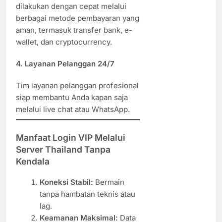
dilakukan dengan cepat melalui
berbagai metode pembayaran yang
aman, termasuk transfer bank, e-
wallet, dan cryptocurrency.
4. Layanan Pelanggan 24/7
Tim layanan pelanggan profesional
siap membantu Anda kapan saja
melalui live chat atau WhatsApp.
Manfaat Login VIP Melalui
Server Thailand Tanpa
Kendala
Koneksi Stabil:
Bermain
tanpa hambatan teknis atau
lag.
Keamanan Maksimal:
Data