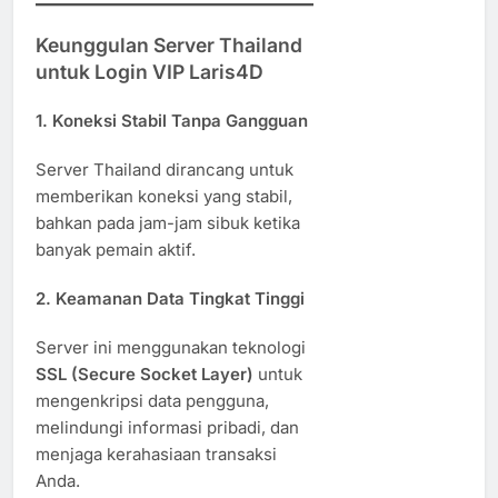
Keunggulan Server Thailand
untuk Login VIP Laris4D
1. Koneksi Stabil Tanpa Gangguan
Server Thailand dirancang untuk
memberikan koneksi yang stabil,
bahkan pada jam-jam sibuk ketika
banyak pemain aktif.
2. Keamanan Data Tingkat Tinggi
Server ini menggunakan teknologi
SSL (Secure Socket Layer)
untuk
mengenkripsi data pengguna,
melindungi informasi pribadi, dan
menjaga kerahasiaan transaksi
Anda.