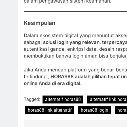
dalam pengawasan sistem keamanan.
Kesimpulan
Dalam ekosistem digital yang menuntut akse
sebagai
solusi login yang relevan, terperca
autentikasi ganda, enkripsi data, desain re
membuktikan bahwa login aman bisa berjalan 
Jika Anda mencari platform yang benar-bena
terlindungi,
HORAS88 adalah pilihan tepat u
online Anda di era digital.
Tagged:
alternatif horas88
alternatif link hor
horas88 link alternatif
horas88 login
hora