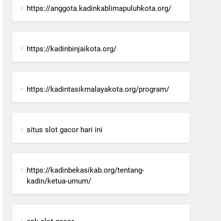
https://anggota.kadinkablimapuluhkota.org/
https://kadinbinjaikota.org/
https://kadintasikmalayakota.org/program/
situs slot gacor hari ini
https://kadinbekasikab.org/tentang-
kadin/ketua-umum/