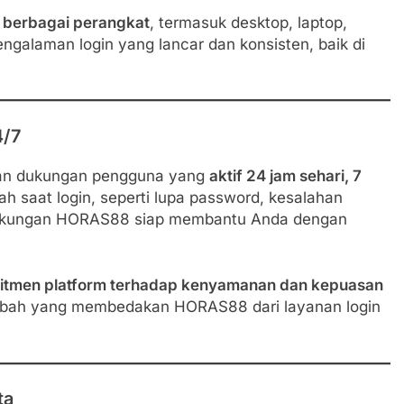
k
berbagai perangkat
, termasuk desktop, laptop,
ngalaman login yang lancar dan konsisten, baik di
4/7
nan dukungan pengguna yang
aktif 24 jam sehari, 7
h saat login, seperti lupa password, kesalahan
im dukungan HORAS88 siap membantu Anda dengan
itmen platform terhadap kenyamanan dan kepuasan
 tambah yang membedakan HORAS88 dari layanan login
ta