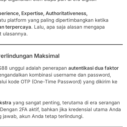
erience, Expertise, Authoritativeness,
tu platform yang paling dipertimbangkan ketika
an terpercaya
. Lalu, apa saja alasan mengapa
t ulasannya.
 Perlindungan Maksimal
S88 unggul adalah penerapan
autentikasi dua faktor
engandalkan kombinasi username dan password,
elalui kode OTP (One-Time Password) yang dikirim ke
kstra
yang sangat penting, terutama di era serangan
 Dengan 2FA aktif, bahkan jika kredensial utama Anda
 jawab, akun Anda tetap terlindungi.