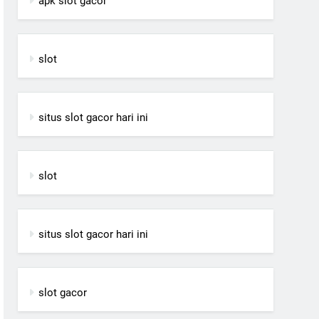
apk slot gacor
slot
situs slot gacor hari ini
slot
situs slot gacor hari ini
slot gacor