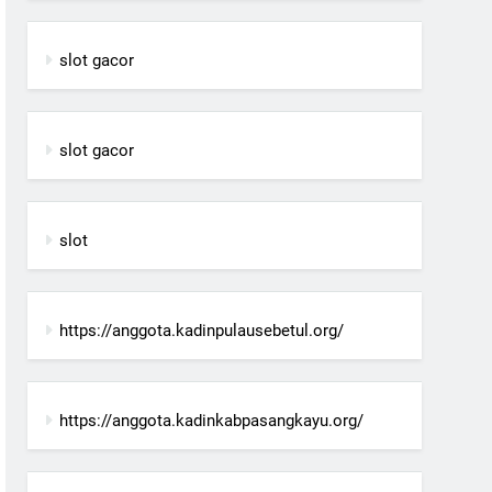
slot gacor
slot gacor
slot
https://anggota.kadinpulausebetul.org/
https://anggota.kadinkabpasangkayu.org/