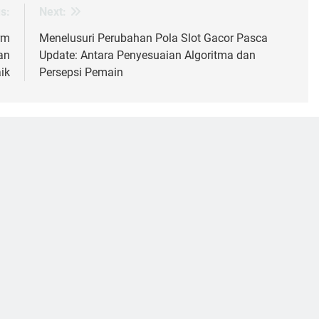
s:
Next:
rm
Menelusuri Perubahan Pola Slot Gacor Pasca
an
Update: Antara Penyesuaian Algoritma dan
ik
Persepsi Pemain