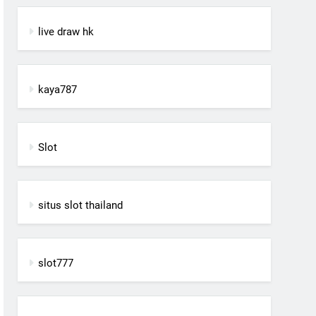
live draw hk
kaya787
Slot
situs slot thailand
slot777