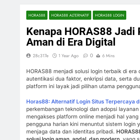
HORAS88
HORAS88 ALTERNATIF
HORAS88 LOGIN
Kenapa HORAS88 Jadi P
Aman di Era Digital
0
28c317e
1 Year Ago
6 Mins
HORAS88 menjadi solusi login terbaik di era
autentikasi dua faktor, enkripsi data, serta 
platform ini layak jadi pilihan utama pengguna
Horas88: Alternatif Login Situs Terpercaya 
perkembangan teknologi dan adopsi layanan 
mengakses platform online menjadi hal yang s
pengguna harian kini menuntut sistem login y
menjaga data dan identitas pribadi.
HORAS8
solusi login aman, andal, dan modern
, yang s