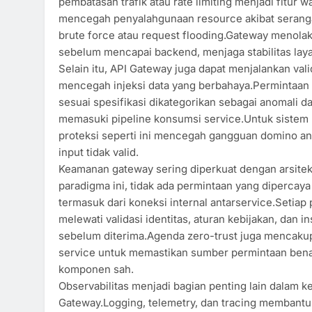
pembatasan trafik atau rate limiting menjadi fitur wa
mencegah penyalahgunaan resource akibat seranga
brute force atau request flooding.Gateway menolak
sebelum mencapai backend, menjaga stabilitas layan
Selain itu, API Gateway juga dapat menjalankan val
mencegah injeksi data yang berbahaya.Permintaan 
sesuai spesifikasi dikategorikan sebagai anomali d
memasuki pipeline konsumsi service.Untuk sistem 
proteksi seperti ini mencegah gangguan domino ant
input tidak valid.
Keamanan gateway sering diperkuat dengan arsitek
paradigma ini, tidak ada permintaan yang dipercaya
termasuk dari koneksi internal antarservice.Setiap
melewati validasi identitas, aturan kebijakan, dan 
sebelum diterima.Agenda zero-trust juga mencaku
service untuk memastikan sumber permintaan benar
komponen sah.
Observabilitas menjadi bagian penting lain dalam 
Gateway.Logging, telemetry, dan tracing membantu