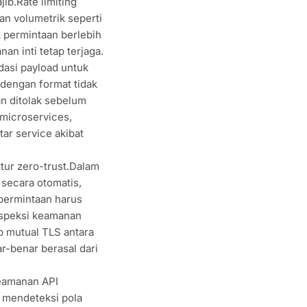
jib.Rate limiting
n volumetrik seperti
 permintaan berlebih
an inti tetap terjaga.
idasi payload untuk
dengan format tidak
an ditolak sebelum
microservices,
ar service akibat
tur zero-trust.Dalam
 secara otomatis,
 permintaan harus
inspeksi keamanan
p mutual TLS antara
-benar berasal dari
keamanan API
 mendeteksi pola