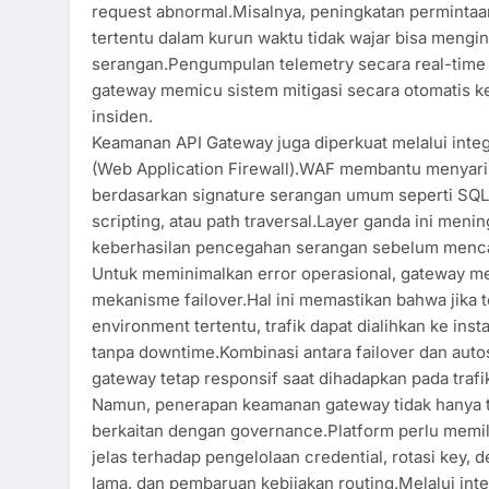
request abnormal.Misalnya, peningkatan permintaa
tertentu dalam kurun waktu tidak wajar bisa mengi
serangan.Pengumpulan telemetry secara real-tim
gateway memicu sistem mitigasi secara otomatis ket
insiden.
Keamanan API Gateway juga diperkuat melalui int
(Web Application Firewall).WAF membantu menyari
berdasarkan signature serangan umum seperti SQL i
scripting, atau path traversal.Layer ganda ini menin
keberhasilan pencegahan serangan sebelum menc
Untuk meminimalkan error operasional, gateway 
mekanisme failover.Hal ini memastikan bahwa jika 
environment tertentu, trafik dapat dialihkan ke ins
tanpa downtime.Kombinasi antara failover dan aut
gateway tetap responsif saat dihadapkan pada trafi
Namun, penerapan keamanan gateway tidak hanya te
berkaitan dengan governance.Platform perlu memili
jelas terhadap pengelolaan credential, rotasi key, 
lama, dan pembaruan kebijakan routing.Melalui in