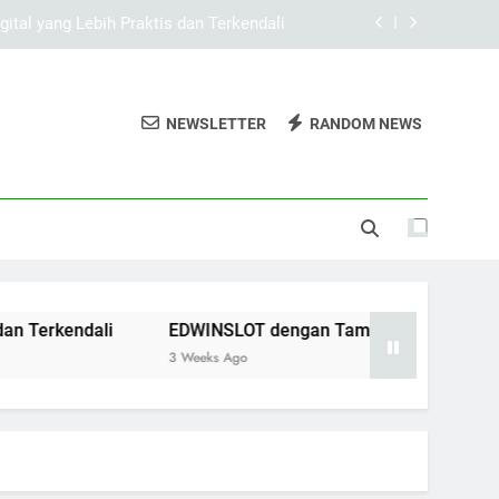
al yang Lebih Praktis dan Terkendali
an Modern dan Navigasi yang Terarah
an Modern dan Navigasi yang Terarah
NEWSLETTER
RANDOM NEWS
ana untuk Berbagai Kebutuhan Digital
 Stylish Untuk Tampilan Modis Anda.
al yang Lebih Praktis dan Terkendali
an Modern dan Navigasi yang Terarah
an Modern dan Navigasi yang Terarah
li
EDWINSLOT dengan Tampilan Modern dan Navigasi y
3 Weeks Ago