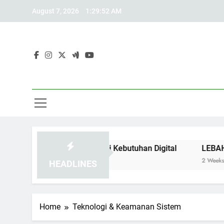
Skip
August 7, 2026
1:29:53 AM
to
content
Ori
Ikuti Tren
a untuk Berbagai Kebutuhan Digital
LEBAH4D untuk Men
2 Weeks Ago
HEADLINES
Home
Teknologi & Keamanan Sistem