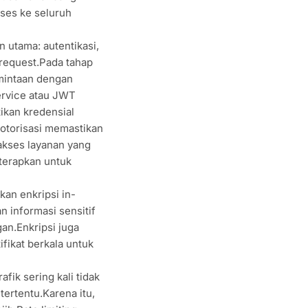
ses ke seluruh
utama: autentikasi,
i request.Pada tahap
mintaan dengan
service atau JWT
kan kredensial
, otorisasi memastikan
gakses layanan yang
iterapkan untuk
an enkripsi in-
n informasi sensitif
gan.Enkripsi juga
ifikat berkala untuk
fik sering kali tidak
ertentu.Karena itu,