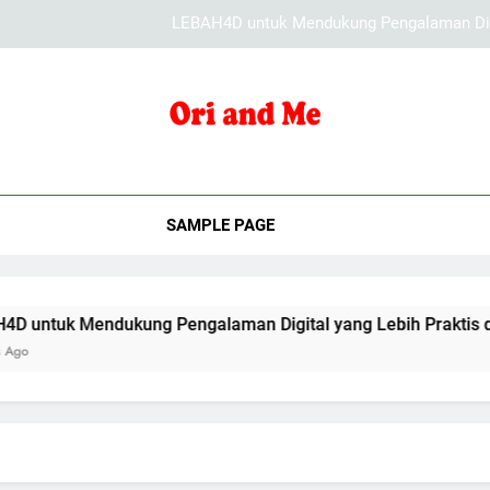
LEBAH4D untuk Mendukung Pengalaman Digit
EDWINSLOT dengan Tampil
LEBAH4D dengan Tampil
 And Me
EDWINSLOT dengan Navigasi Sederh
 Mode Terkini Dengan Ori And Me. Pilihan Pakaian Dan Aksesori
LEBAH4D untuk Mendukung Pengalaman Digit
SAMPLE PAGE
EDWINSLOT dengan Tampil
LEBAH4D dengan Tampil
dukung Pengalaman Digital yang Lebih Praktis dan Terkenda