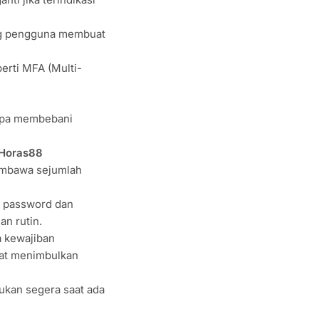
 pengguna membuat
erti MFA (Multi-
anpa membebani
 Horas88
embawa sejumlah
s password dan
n rutin.
 kewajiban
pat menimbulkan
kukan segera saat ada