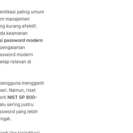
entikasi paling umum
alam manajemen
g kurang efektif.
pada keamanan
asi password modern
 pengalaman
password modern
tetap relevan di
n pengguna mengganti
hari. Namun, riset
erti
NIST SP 800-
lu sering justru
ssword yang lebih
ngat.
ti jika terindikasi