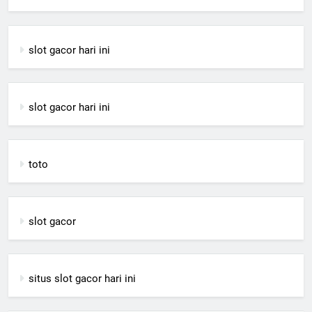
slot gacor hari ini
slot gacor hari ini
toto
slot gacor
situs slot gacor hari ini