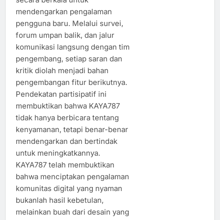
mendengarkan pengalaman
pengguna baru. Melalui survei,
forum umpan balik, dan jalur
komunikasi langsung dengan tim
pengembang, setiap saran dan
kritik diolah menjadi bahan
pengembangan fitur berikutnya.
Pendekatan partisipatif ini
membuktikan bahwa KAYA787
tidak hanya berbicara tentang
kenyamanan, tetapi benar-benar
mendengarkan dan bertindak
untuk meningkatkannya.
KAYA787 telah membuktikan
bahwa menciptakan pengalaman
komunitas digital yang nyaman
bukanlah hasil kebetulan,
melainkan buah dari desain yang