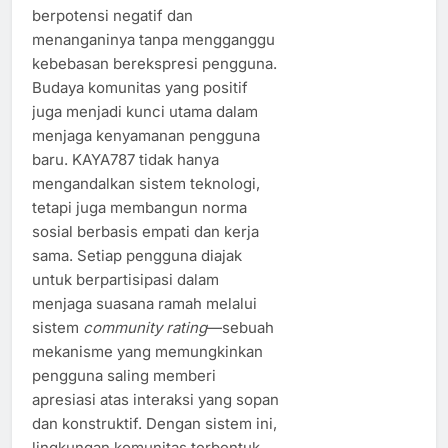
berpotensi negatif dan
menanganinya tanpa mengganggu
kebebasan berekspresi pengguna.
Budaya komunitas yang positif
juga menjadi kunci utama dalam
menjaga kenyamanan pengguna
baru. KAYA787 tidak hanya
mengandalkan sistem teknologi,
tetapi juga membangun norma
sosial berbasis empati dan kerja
sama. Setiap pengguna diajak
untuk berpartisipasi dalam
menjaga suasana ramah melalui
sistem
community rating
—sebuah
mekanisme yang memungkinkan
pengguna saling memberi
apresiasi atas interaksi yang sopan
dan konstruktif. Dengan sistem ini,
lingkungan komunitas terbentuk