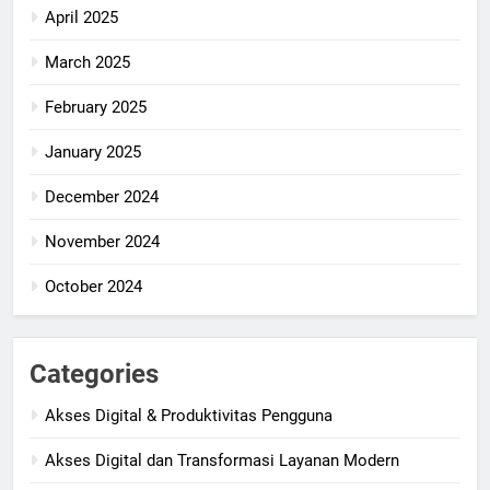
April 2025
March 2025
February 2025
January 2025
December 2024
November 2024
October 2024
Categories
Akses Digital & Produktivitas Pengguna
Akses Digital dan Transformasi Layanan Modern