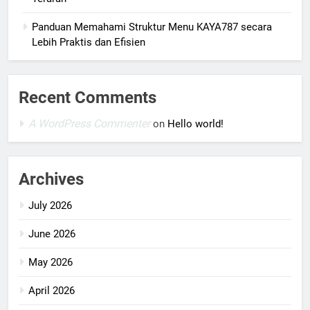
Panduan Memahami Struktur Menu KAYA787 secara
Lebih Praktis dan Efisien
Recent Comments
A WordPress Commenter
on
Hello world!
Archives
July 2026
June 2026
May 2026
April 2026