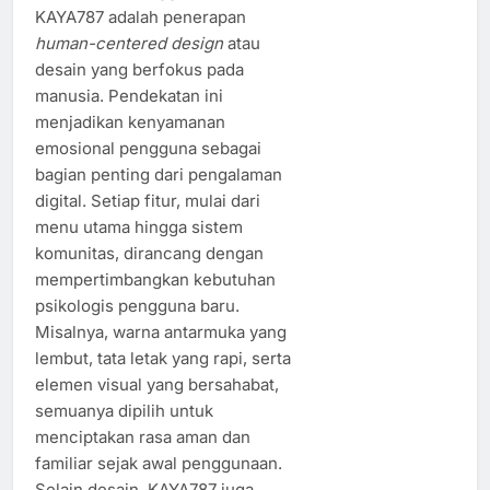
KAYA787 adalah penerapan
human-centered design
atau
desain yang berfokus pada
manusia. Pendekatan ini
menjadikan kenyamanan
emosional pengguna sebagai
bagian penting dari pengalaman
digital. Setiap fitur, mulai dari
menu utama hingga sistem
komunitas, dirancang dengan
mempertimbangkan kebutuhan
psikologis pengguna baru.
Misalnya, warna antarmuka yang
lembut, tata letak yang rapi, serta
elemen visual yang bersahabat,
semuanya dipilih untuk
menciptakan rasa aman dan
familiar sejak awal penggunaan.
Selain desain, KAYA787 juga