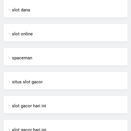
slot dana
slot online
spaceman
situs slot gacor
slot gacor hari ini
slot gacor hari ini