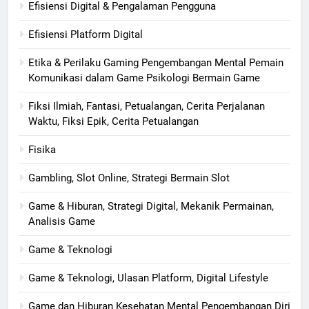
Efisiensi Digital & Pengalaman Pengguna
Efisiensi Platform Digital
Etika & Perilaku Gaming Pengembangan Mental Pemain
Komunikasi dalam Game Psikologi Bermain Game
Fiksi Ilmiah, Fantasi, Petualangan, Cerita Perjalanan
Waktu, Fiksi Epik, Cerita Petualangan
Fisika
Gambling, Slot Online, Strategi Bermain Slot
Game & Hiburan, Strategi Digital, Mekanik Permainan,
Analisis Game
Game & Teknologi
Game & Teknologi, Ulasan Platform, Digital Lifestyle
Game dan Hiburan Kesehatan Mental Pengembangan Diri