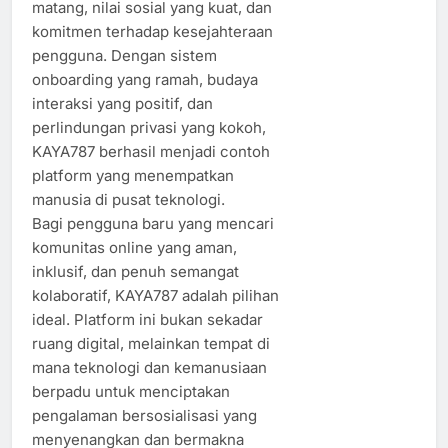
matang, nilai sosial yang kuat, dan
komitmen terhadap kesejahteraan
pengguna. Dengan sistem
onboarding yang ramah, budaya
interaksi yang positif, dan
perlindungan privasi yang kokoh,
KAYA787 berhasil menjadi contoh
platform yang menempatkan
manusia di pusat teknologi.
Bagi pengguna baru yang mencari
komunitas online yang aman,
inklusif, dan penuh semangat
kolaboratif, KAYA787 adalah pilihan
ideal. Platform ini bukan sekadar
ruang digital, melainkan tempat di
mana teknologi dan kemanusiaan
berpadu untuk menciptakan
pengalaman bersosialisasi yang
menyenangkan dan bermakna