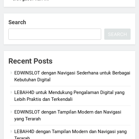
Search
SEARCH
Recent Posts
EDWINSLOT dengan Navigasi Sederhana untuk Berbagai
Kebutuhan Digital
LEBAH4D untuk Mendukung Pengalaman Digital yang
Lebih Praktis dan Terkendali
EDWINSLOT dengan Tampilan Modern dan Navigasi
yang Terarah
LEBAH4D dengan Tampilan Modern dan Navigasi yang
Terarah