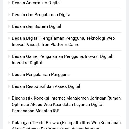
Desain Antarmuka Digital
Desain dan Pengalaman Digital
Desain dan Sistem Digital
Desain Digital, Pengalaman Pengguna, Teknologi Web,
Inovasi Visual, Tren Platform Game
Desain Game, Pengalaman Pengguna, Inovasi Digital,
Interaksi Digital
Desain Pengalaman Pengguna
Desain Responsif dan Akses Digital
Diagnostik Koneksi Internet Manajemen Jaringan Rumah
Optimasi Akses Web Keandalan Layanan Digital
Pemecahan Masalah ISP
Dukungan Teknis Browser,Kompatibilitas Web,Keamanan
Akun,Optimasi Performa,Konektivitas Internet