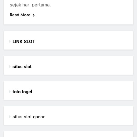
sejak hari pertama.
Read More
LINK SLOT
situs slot
toto togel
situs slot gacor