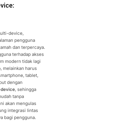
vice:
ulti-device,
galaman pengguna
ramah dan terpercaya.
ngguna terhadap akses
m modern tidak lagi
, melainkan harus
martphone, tablet,
but dengan
i-device
, sehingga
mudah tanpa
ini akan mengulas
g integrasi lintas
ya bagi pengguna.