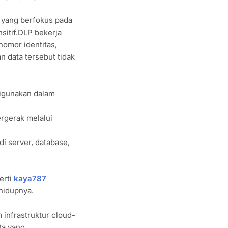
 yang berfokus pada
sitif.DLP bekerja
nomor identitas,
an data tersebut tidak
digunakan dalam
rgerak melalui
i server, database,
erti
kaya787
hidupnya.
infrastruktur cloud-
ta yang