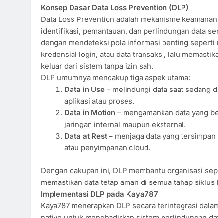
Konsep Dasar Data Loss Prevention (DLP)
Data Loss Prevention adalah mekanisme keamanan
identifikasi, pemantauan, dan perlindungan data sen
dengan mendeteksi pola informasi penting seperti 
kredensial login, atau data transaksi, lalu memastik
keluar dari sistem tanpa izin sah.
DLP umumnya mencakup tiga aspek utama:
Data in Use
– melindungi data saat sedang 
aplikasi atau proses.
Data in Motion
– mengamankan data yang be
jaringan internal maupun eksternal.
Data at Rest
– menjaga data yang tersimpan d
atau penyimpanan cloud.
Dengan cakupan ini, DLP membantu organisasi sep
memastikan data tetap aman di semua tahap siklus 
Implementasi DLP pada Kaya787
Kaya787 menerapkan DLP secara terintegrasi dalam 
native untuk menghadirkan sistem perlindungan da