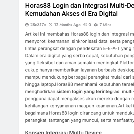
Horas88 Login dan Integrasi Multi-De
Kemudahan Akses di Era Digital
28c317e
12 Months Ago
0
7 Mins
Artikel ini membahas Horas88 login dan integrasi m
menyoroti keamanan, sinkronisasi data, serta pen
lintas perangkat dengan pendekatan E-E-A-T yang 
Dalam era digital yang serba cepat, kebutuhan pe
yang fleksibel dan aman semakin meningkat.Platfor
cukup hanya memberikan layanan berbasis desktop
mampu mendukung berbagai perangkat mulai dari s
hingga laptop.Horas88 memahami kebutuhan terse
menghadirkan
sistem login yang terintegrasi mult
pengguna dapat mengakses akun mereka dengan 
kehilangan kenyamanan maupun keamanan.Artikel 
bagaimana Horas88 login dirancang untuk mendukun
perangkat, tantangan yang muncul, serta manfaatn
Konsep Integrasi Multi-Device