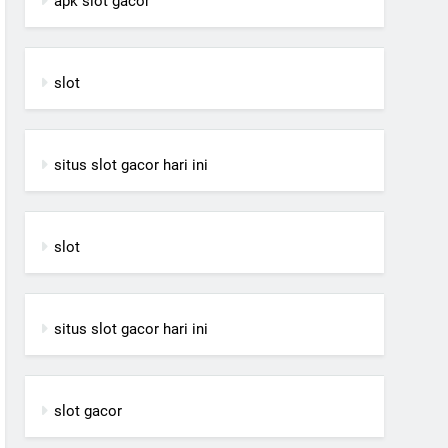
apk slot gacor
slot
situs slot gacor hari ini
slot
situs slot gacor hari ini
slot gacor