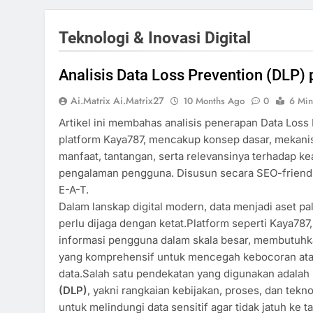
Teknologi & Inovasi Digital
Analisis Data Loss Prevention (DLP)
Ai.matrix Ai.matrix27
10 Months Ago
0
6 Min
Artikel ini membahas analisis penerapan Data Loss 
platform Kaya787, mencakup konsep dasar, mekani
manfaat, tantangan, serta relevansinya terhadap 
pengalaman pengguna. Disusun secara SEO-friendl
E-A-T.
Dalam lanskap digital modern, data menjadi aset pa
perlu dijaga dengan ketat.Platform seperti Kaya787
informasi pengguna dalam skala besar, membutuhk
yang komprehensif untuk mencegah kebocoran ata
data.Salah satu pendekatan yang digunakan adalah
(DLP)
, yakni rangkaian kebijakan, proses, dan tekn
untuk melindungi data sensitif agar tidak jatuh ke t