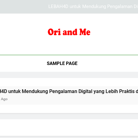
LEBAH4D untuk Mendukung Pengalaman Digit
EDWINSLOT dengan Tampil
LEBAH4D dengan Tampil
 And Me
EDWINSLOT dengan Navigasi Sederh
 Mode Terkini Dengan Ori And Me. Pilihan Pakaian Dan Aksesori
LEBAH4D untuk Mendukung Pengalaman Digit
SAMPLE PAGE
EDWINSLOT dengan Tampil
LEBAH4D dengan Tampil
dukung Pengalaman Digital yang Lebih Praktis dan Terkenda