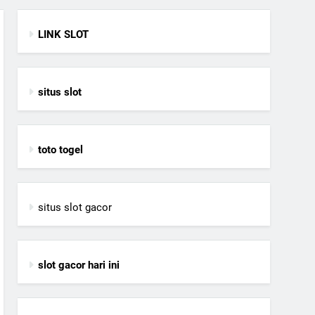
LINK SLOT
situs slot
toto togel
situs slot gacor
slot gacor hari ini