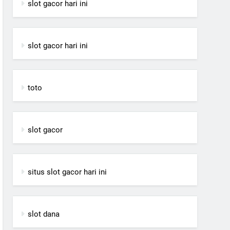
slot gacor hari ini
slot gacor hari ini
toto
slot gacor
situs slot gacor hari ini
slot dana