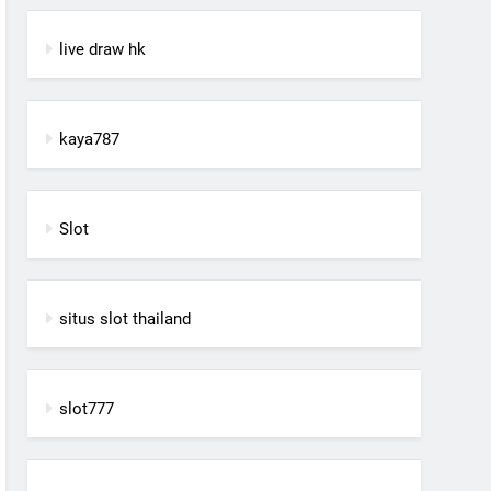
live draw hk
kaya787
Slot
situs slot thailand
slot777