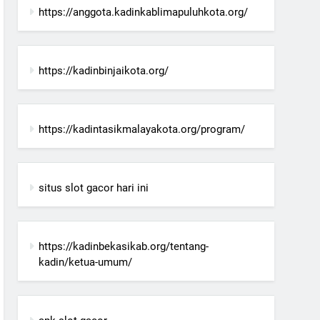
https://anggota.kadinkablimapuluhkota.org/
https://kadinbinjaikota.org/
https://kadintasikmalayakota.org/program/
situs slot gacor hari ini
https://kadinbekasikab.org/tentang-
kadin/ketua-umum/