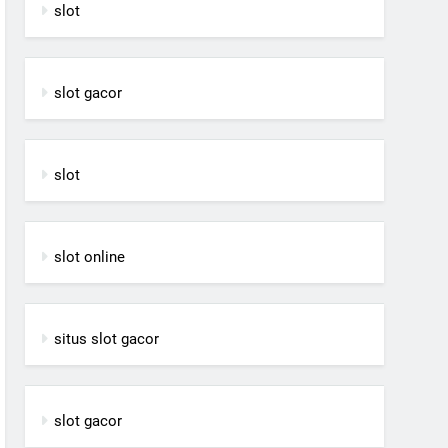
slot
slot gacor
slot
slot online
situs slot gacor
slot gacor