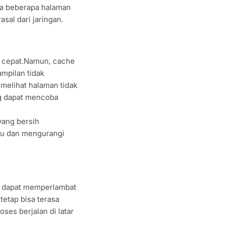
ka beberapa halaman
al dari jaringan.
 cepat.Namun, cache
mpilan tidak
melihat halaman tidak
ng dapat mencoba
yang bersih
ru dan mengurangi
si dapat memperlambat
etap bisa terasa
ses berjalan di latar