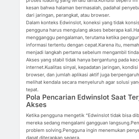
proses loading yang terlalu lama.Kondisi seperti i
kesan bahwa halaman bermasalah, padahal penyeba
dari jaringan, perangkat, atau browser.
Dalam konteks Edwinslot, koneksi yang tidak kons
pengguna harus mengulang akses beberapa kali.Hal 
mengganggu pengalaman, terutama ketika penggu
informasi tertentu dengan cepat.Karena itu, mem
menjadi langkah pertama sebelum mengambil tinda
Akses yang stabil tidak hanya bergantung pada ke
internet.Kualitas sinyal, kepadatan jaringan, kondis
browser, dan jumlah aplikasi aktif juga berpengar
melihat kendala secara menyeluruh agar solusi yan
tepat.
Pola Pencarian Edwinslot Saat Ter
Akses
Ketika pengguna mengetik “Edwinslot tidak bisa di
mereka sedang mengalami gangguan langsung.Penca
problem solving.Pengguna ingin menemukan penye
dapat diterapkan segera.