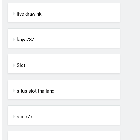
live draw hk
kaya787
Slot
situs slot thailand
slot777