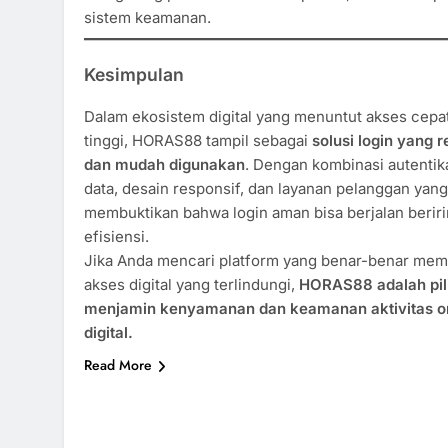
sistem keamanan.
Kesimpulan
Dalam ekosistem digital yang menuntut akses cepa
tinggi, HORAS88 tampil sebagai
solusi login yang 
dan mudah digunakan
. Dengan kombinasi autentika
data, desain responsif, dan layanan pelanggan yan
membuktikan bahwa login aman bisa berjalan berir
efisiensi.
Jika Anda mencari platform yang benar-benar me
akses digital yang terlindungi,
HORAS88 adalah pili
menjamin kenyamanan dan keamanan aktivitas on
digital.
Read More