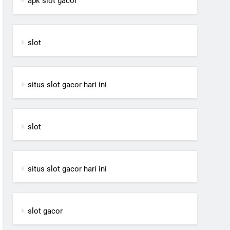
apk slot gacor
slot
situs slot gacor hari ini
slot
situs slot gacor hari ini
slot gacor