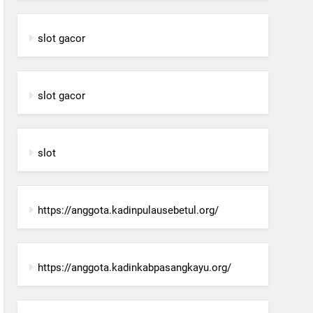
slot gacor
slot gacor
slot
https://anggota.kadinpulausebetul.org/
https://anggota.kadinkabpasangkayu.org/