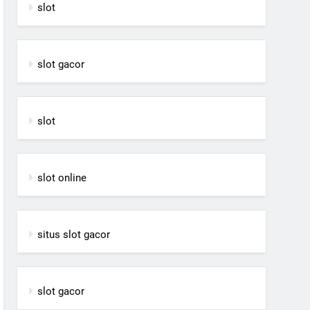
slot
slot gacor
slot
slot online
situs slot gacor
slot gacor