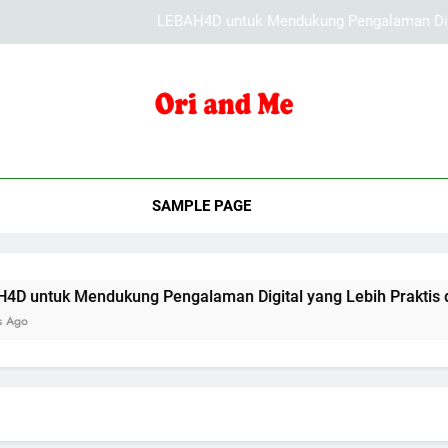
LEBAH4D untuk Mendukung Pengalaman Digit
EDWINSLOT dengan Tampil
LEBAH4D dengan Tampil
 And Me
EDWINSLOT dengan Navigasi Sederh
 Mode Terkini Dengan Ori And Me. Pilihan Pakaian Dan Aksesori
LEBAH4D untuk Mendukung Pengalaman Digit
SAMPLE PAGE
EDWINSLOT dengan Tampil
LEBAH4D dengan Tampil
ndukung Pengalaman Digital yang Lebih Praktis dan Terkenda