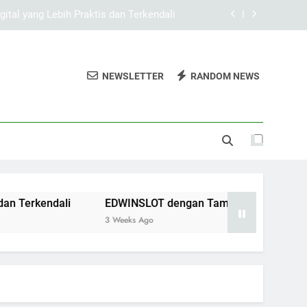
al yang Lebih Praktis dan Terkendali
an Modern dan Navigasi yang Terarah
an Modern dan Navigasi yang Terarah
NEWSLETTER
RANDOM NEWS
ana untuk Berbagai Kebutuhan Digital
 Stylish Untuk Tampilan Modis Anda.
al yang Lebih Praktis dan Terkendali
an Modern dan Navigasi yang Terarah
an Modern dan Navigasi yang Terarah
li
EDWINSLOT dengan Tampilan Modern dan Navigasi y
3 Weeks Ago