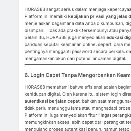
HORAS88 sangat serius dalam menjaga kepercaya
Platform ini memiliki
kebijakan privasi yang jelas 
menjelaskan bagaimana data Anda dikumpulkan, di
disimpan. Tidak ada praktik tersembunyi atau peny
Selain itu, HORAS88 juga menyediakan
edukasi digi
panduan seputar keamanan online, seperti cara me
pentingnya mengganti password secara berkala, d
mengamankan akun dari potensi ancaman digital.
6. Login Cepat Tanpa Mengorbankan Kea
HORAS88 memahami bahwa efisiensi adalah bagian 
kehidupan digital. Oleh karena itu, sistem login di
autentikasi berjalan cepat
, bahkan saat mengguna
tidak perlu menunggu lama atau menghadapi proses 
Platform ini juga menyediakan fitur
“ingat perangk
memungkinkan akses lebih cepat dari perangkat ter
mengulang proses autentikasi penuh, namun teta