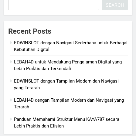
SEARCH
Recent Posts
EDWINSLOT dengan Navigasi Sederhana untuk Berbagai
Kebutuhan Digital
LEBAH4D untuk Mendukung Pengalaman Digital yang
Lebih Praktis dan Terkendali
EDWINSLOT dengan Tampilan Modern dan Navigasi
yang Terarah
LEBAH4D dengan Tampilan Modern dan Navigasi yang
Terarah
Panduan Memahami Struktur Menu KAYA787 secara
Lebih Praktis dan Efisien