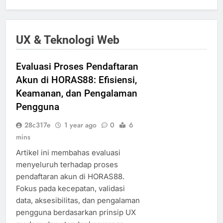
UX & Teknologi Web
Evaluasi Proses Pendaftaran
Akun di HORAS88: Efisiensi,
Keamanan, dan Pengalaman
Pengguna
28c317e
1 year ago
0
6
mins
Artikel ini membahas evaluasi
menyeluruh terhadap proses
pendaftaran akun di HORAS88.
Fokus pada kecepatan, validasi
data, aksesibilitas, dan pengalaman
pengguna berdasarkan prinsip UX