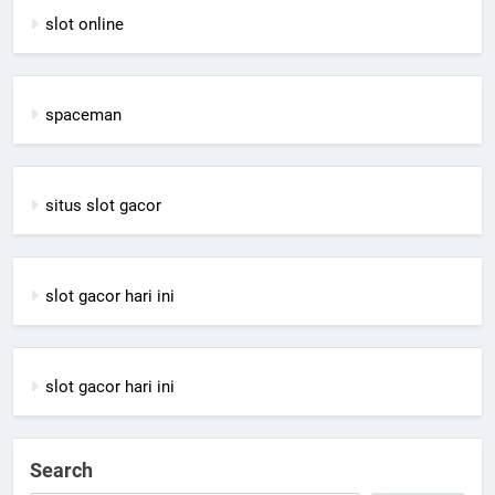
slot online
spaceman
situs slot gacor
slot gacor hari ini
slot gacor hari ini
Search