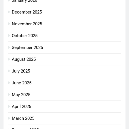
January 2026
December 2025
November 2025
October 2025
September 2025
August 2025
July 2025
June 2025
May 2025
April 2025
March 2025