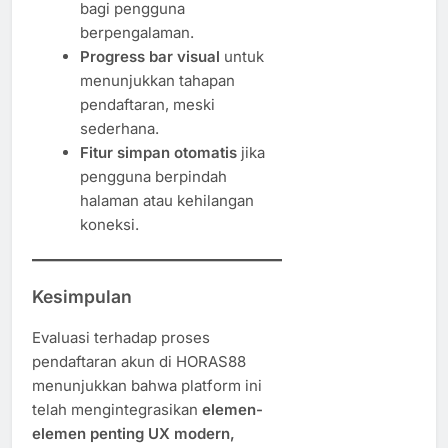
bagi pengguna
berpengalaman.
Progress bar visual
untuk
menunjukkan tahapan
pendaftaran, meski
sederhana.
Fitur simpan otomatis
jika
pengguna berpindah
halaman atau kehilangan
koneksi.
Kesimpulan
Evaluasi terhadap proses
pendaftaran akun di HORAS88
menunjukkan bahwa platform ini
telah mengintegrasikan
elemen-
elemen penting UX modern,