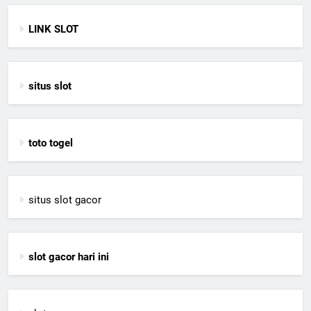
LINK SLOT
situs slot
toto togel
situs slot gacor
slot gacor hari ini