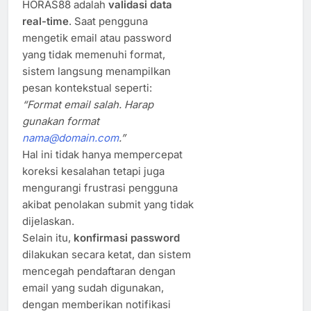
HORAS88 adalah
validasi data
real-time
. Saat pengguna
mengetik email atau password
yang tidak memenuhi format,
sistem langsung menampilkan
pesan kontekstual seperti:
“Format email salah. Harap
gunakan format
nama@domain.com
.”
Hal ini tidak hanya mempercepat
koreksi kesalahan tetapi juga
mengurangi frustrasi pengguna
akibat penolakan submit yang tidak
dijelaskan.
Selain itu,
konfirmasi password
dilakukan secara ketat, dan sistem
mencegah pendaftaran dengan
email yang sudah digunakan,
dengan memberikan notifikasi