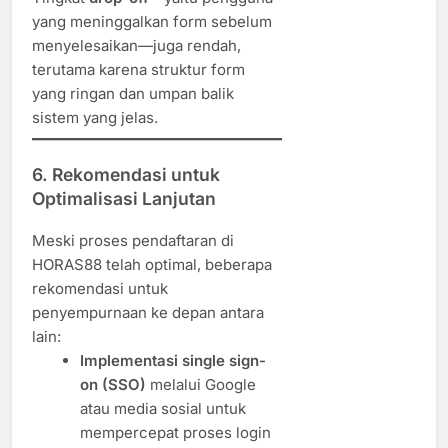
yang meninggalkan form sebelum
menyelesaikan—juga rendah,
terutama karena struktur form
yang ringan dan umpan balik
sistem yang jelas.
6. Rekomendasi untuk
Optimalisasi Lanjutan
Meski proses pendaftaran di
HORAS88 telah optimal, beberapa
rekomendasi untuk
penyempurnaan ke depan antara
lain:
Implementasi single sign-
on (SSO)
melalui Google
atau media sosial untuk
mempercepat proses login