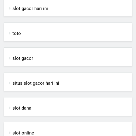
slot gacor hari ini
toto
slot gacor
situs slot gacor hari ini
slot dana
slot online