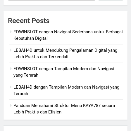
Recent Posts
EDWINSLOT dengan Navigasi Sederhana untuk Berbagai
Kebutuhan Digital
LEBAH4D untuk Mendukung Pengalaman Digital yang
Lebih Praktis dan Terkendali
EDWINSLOT dengan Tampilan Modern dan Navigasi
yang Terarah
LEBAH4D dengan Tampilan Modern dan Navigasi yang
Terarah
Panduan Memahami Struktur Menu KAYA787 secara
Lebih Praktis dan Efisien