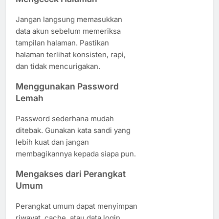
Jangan langsung memasukkan
data akun sebelum memeriksa
tampilan halaman. Pastikan
halaman terlihat konsisten, rapi,
dan tidak mencurigakan.
Menggunakan Password
Lemah
Password sederhana mudah
ditebak. Gunakan kata sandi yang
lebih kuat dan jangan
membagikannya kepada siapa pun.
Mengakses dari Perangkat
Umum
Perangkat umum dapat menyimpan
riwayat, cache, atau data login.