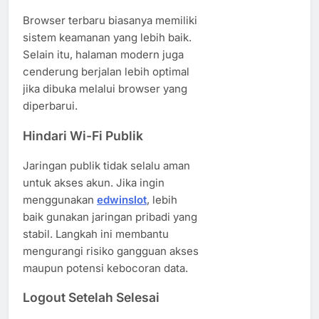
Browser terbaru biasanya memiliki
sistem keamanan yang lebih baik.
Selain itu, halaman modern juga
cenderung berjalan lebih optimal
jika dibuka melalui browser yang
diperbarui.
Hindari Wi-Fi Publik
Jaringan publik tidak selalu aman
untuk akses akun. Jika ingin
menggunakan
edwinslot
, lebih
baik gunakan jaringan pribadi yang
stabil. Langkah ini membantu
mengurangi risiko gangguan akses
maupun potensi kebocoran data.
Logout Setelah Selesai