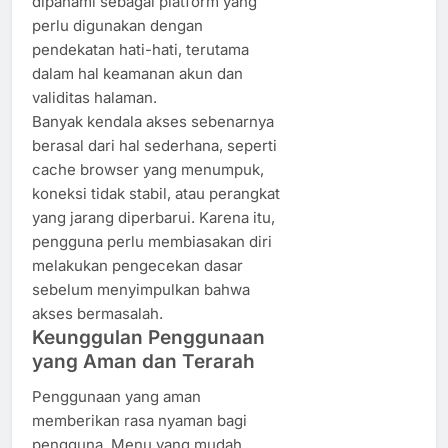
dipahami sebagai platform yang
perlu digunakan dengan
pendekatan hati-hati, terutama
dalam hal keamanan akun dan
validitas halaman.
Banyak kendala akses sebenarnya
berasal dari hal sederhana, seperti
cache browser yang menumpuk,
koneksi tidak stabil, atau perangkat
yang jarang diperbarui. Karena itu,
pengguna perlu membiasakan diri
melakukan pengecekan dasar
sebelum menyimpulkan bahwa
akses bermasalah.
Keunggulan Penggunaan
yang Aman dan Terarah
Penggunaan yang aman
memberikan rasa nyaman bagi
pengguna. Menu yang mudah