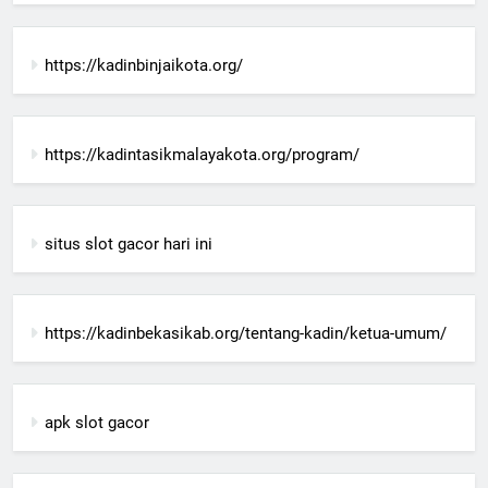
https://kadinbinjaikota.org/
https://kadintasikmalayakota.org/program/
situs slot gacor hari ini
https://kadinbekasikab.org/tentang-kadin/ketua-umum/
apk slot gacor