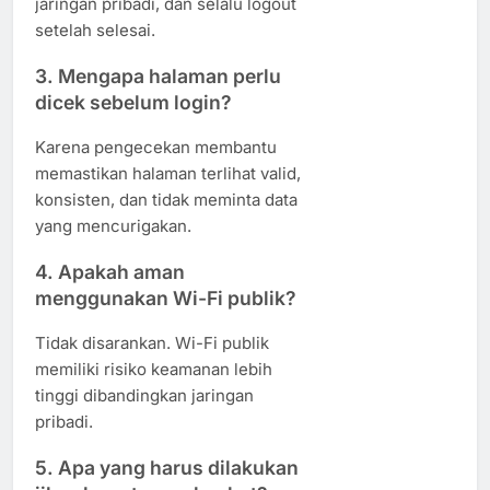
jaringan pribadi, dan selalu logout
setelah selesai.
3. Mengapa halaman perlu
dicek sebelum login?
Karena pengecekan membantu
memastikan halaman terlihat valid,
konsisten, dan tidak meminta data
yang mencurigakan.
4. Apakah aman
menggunakan Wi-Fi publik?
Tidak disarankan. Wi-Fi publik
memiliki risiko keamanan lebih
tinggi dibandingkan jaringan
pribadi.
5. Apa yang harus dilakukan