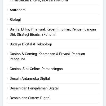
Infrastruktur Digital, Inovasi Platform
Astronomi
Biologi
Bisnis, Etika, Finansial, Kepemimpinan, Pengembangan
Diri, Strategi Bisnis, Ekonomi
Budaya Digital & Teknologi
Casino & Gaming, Keamanan & Privasi, Panduan
Pengguna
Casino, Slot Online, Perbandingan
Desain Antarmuka Digital
Desain dan Pengalaman Digital
Desain dan Sistem Digital