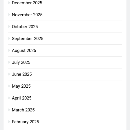
December 2025
November 2025
October 2025
September 2025
August 2025
July 2025
June 2025
May 2025
April 2025
March 2025
February 2025