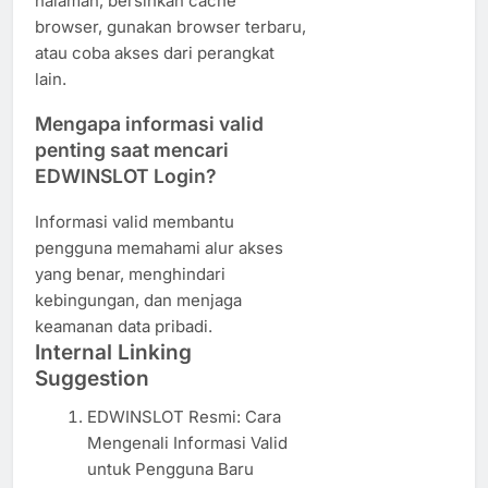
halaman, bersihkan cache
browser, gunakan browser terbaru,
atau coba akses dari perangkat
lain.
Mengapa informasi valid
penting saat mencari
EDWINSLOT Login?
Informasi valid membantu
pengguna memahami alur akses
yang benar, menghindari
kebingungan, dan menjaga
keamanan data pribadi.
Internal Linking
Suggestion
EDWINSLOT Resmi: Cara
Mengenali Informasi Valid
untuk Pengguna Baru