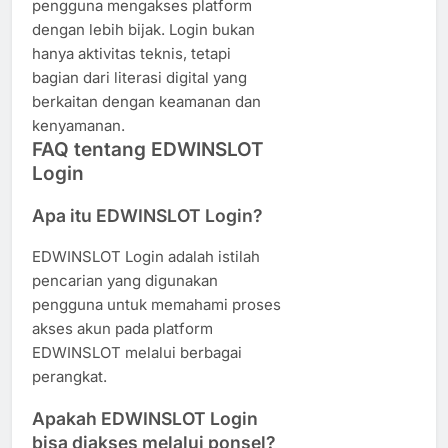
pengguna mengakses platform
dengan lebih bijak. Login bukan
hanya aktivitas teknis, tetapi
bagian dari literasi digital yang
berkaitan dengan keamanan dan
kenyamanan.
FAQ tentang EDWINSLOT
Login
Apa itu EDWINSLOT Login?
EDWINSLOT Login adalah istilah
pencarian yang digunakan
pengguna untuk memahami proses
akses akun pada platform
EDWINSLOT melalui berbagai
perangkat.
Apakah EDWINSLOT Login
bisa diakses melalui ponsel?