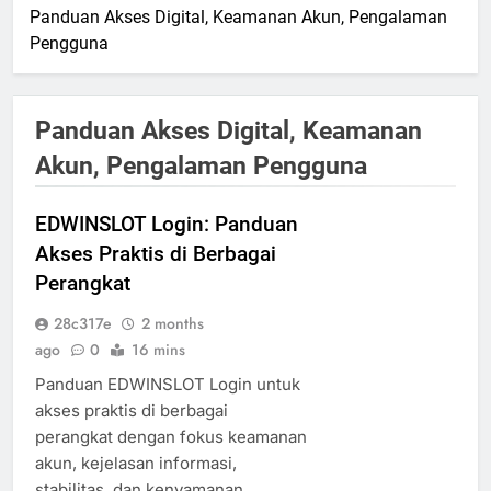
Panduan Akses Digital, Keamanan Akun, Pengalaman
Pengguna
Panduan Akses Digital, Keamanan
Akun, Pengalaman Pengguna
EDWINSLOT Login: Panduan
Akses Praktis di Berbagai
Perangkat
28c317e
2 months
ago
0
16 mins
Panduan EDWINSLOT Login untuk
akses praktis di berbagai
perangkat dengan fokus keamanan
akun, kejelasan informasi,
stabilitas, dan kenyamanan