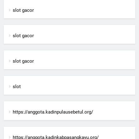
slot gacor
slot gacor
slot gacor
slot
https://anggota.kadinpulausebetul.org/
https://anggota.kadinkabpasangkayu.org/