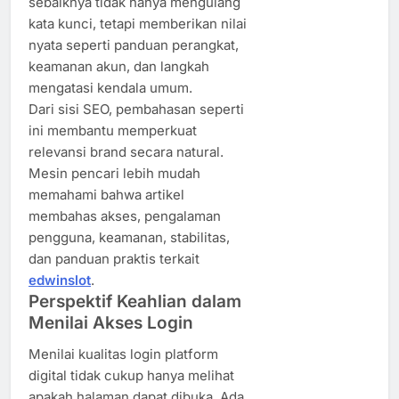
sebaiknya tidak hanya mengulang
kata kunci, tetapi memberikan nilai
nyata seperti panduan perangkat,
keamanan akun, dan langkah
mengatasi kendala umum.
Dari sisi SEO, pembahasan seperti
ini membantu memperkuat
relevansi brand secara natural.
Mesin pencari lebih mudah
memahami bahwa artikel
membahas akses, pengalaman
pengguna, keamanan, stabilitas,
dan panduan praktis terkait
edwinslot
.
Perspektif Keahlian dalam
Menilai Akses Login
Menilai kualitas login platform
digital tidak cukup hanya melihat
apakah halaman dapat dibuka. Ada