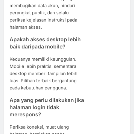
membagikan data akun, hindari
perangkat publik, dan selalu
periksa kejelasan instruksi pada
halaman akses.
Apakah akses desktop lebih
baik daripada mobile?
Keduanya memiliki keunggulan.
Mobile lebih praktis, sementara
desktop memberi tampilan lebih
luas. Pilihan terbaik bergantung
pada kebutuhan pengguna.
Apa yang perlu dilakukan jika
halaman login tidak
merespons?
Periksa koneksi, muat ulang