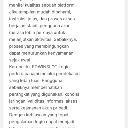
menilai kualitas sebuah platform.
Jika tampilan mudah dipahami,
instruksi jelas, dan proses akses
berjalan stabil, pengguna akan
merasa lebih percaya untuk
melanjutkan aktivitas. Sebaliknya,
proses yang membingungkan
dapat menurunkan kenyamanan
sejak awal.
Karena itu, EDWINSLOT Login
perlu dipahami melalui pendekatan
yang lebih luas. Pengguna
sebaiknya memperhatikan
perangkat yang digunakan, kondisi
jaringan, validitas informasi akses,
serta keamanan akun pribadi.
Dengan kebiasaan yang tepat,
pengalaman login dapat menjadi