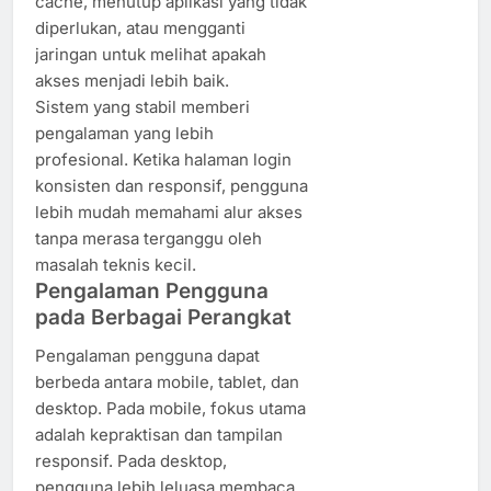
cache, menutup aplikasi yang tidak
diperlukan, atau mengganti
jaringan untuk melihat apakah
akses menjadi lebih baik.
Sistem yang stabil memberi
pengalaman yang lebih
profesional. Ketika halaman login
konsisten dan responsif, pengguna
lebih mudah memahami alur akses
tanpa merasa terganggu oleh
masalah teknis kecil.
Pengalaman Pengguna
pada Berbagai Perangkat
Pengalaman pengguna dapat
berbeda antara mobile, tablet, dan
desktop. Pada mobile, fokus utama
adalah kepraktisan dan tampilan
responsif. Pada desktop,
pengguna lebih leluasa membaca