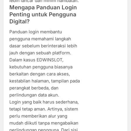
lebih lancar dan minim hambatan.
Mengapa Panduan Login
Penting untuk Pengguna
Digital?
Panduan login membantu
pengguna memahami langkah
dasar sebelum berinteraksi lebih
jauh dengan sebuah platform.
Dalam kasus EDWINSLOT,
kebutuhan pengguna biasanya
berkaitan dengan cara akses,
kestabilan halaman, tampilan pada
perangkat berbeda, dan
perlindungan data akun.
Login yang baik harus sederhana,
tetapi tetap aman. Artinya, sistem
perlu memberikan alur yang
mudah diikuti tanpa mengabaikan
perlindungan pengguna. Dari sisi