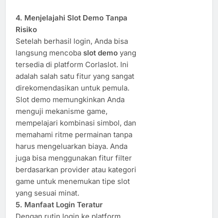
4. Menjelajahi Slot Demo Tanpa
Risiko
Setelah berhasil login, Anda bisa
langsung mencoba
slot demo
yang
tersedia di platform Corlaslot. Ini
adalah salah satu fitur yang sangat
direkomendasikan untuk pemula.
Slot demo memungkinkan Anda
menguji mekanisme game,
mempelajari kombinasi simbol, dan
memahami ritme permainan tanpa
harus mengeluarkan biaya. Anda
juga bisa menggunakan fitur filter
berdasarkan provider atau kategori
game untuk menemukan tipe slot
yang sesuai minat.
5. Manfaat Login Teratur
Dengan rutin login ke platform