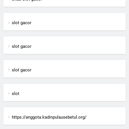
slot gacor
slot gacor
slot gacor
slot
https://anggota.kadinpulausebetul.org/