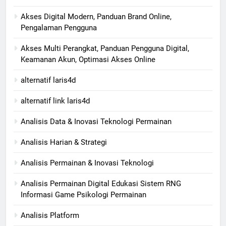
Akses Digital Modern, Panduan Brand Online,
Pengalaman Pengguna
Akses Multi Perangkat, Panduan Pengguna Digital,
Keamanan Akun, Optimasi Akses Online
alternatif laris4d
alternatif link laris4d
Analisis Data & Inovasi Teknologi Permainan
Analisis Harian & Strategi
Analisis Permainan & Inovasi Teknologi
Analisis Permainan Digital Edukasi Sistem RNG
Informasi Game Psikologi Permainan
Analisis Platform