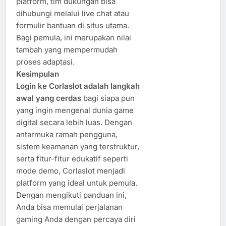
platform, tim dukungan bisa
dihubungi melalui live chat atau
formulir bantuan di situs utama.
Bagi pemula, ini merupakan nilai
tambah yang mempermudah
proses adaptasi.
Kesimpulan
Login ke Corlaslot adalah langkah
awal yang cerdas
bagi siapa pun
yang ingin mengenal dunia game
digital secara lebih luas. Dengan
antarmuka ramah pengguna,
sistem keamanan yang terstruktur,
serta fitur-fitur edukatif seperti
mode demo, Corlaslot menjadi
platform yang ideal untuk pemula.
Dengan mengikuti panduan ini,
Anda bisa memulai perjalanan
gaming Anda dengan percaya diri