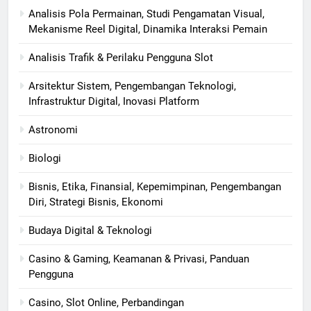
Analisis Pola Permainan, Studi Pengamatan Visual,
Mekanisme Reel Digital, Dinamika Interaksi Pemain
Analisis Trafik & Perilaku Pengguna Slot
Arsitektur Sistem, Pengembangan Teknologi,
Infrastruktur Digital, Inovasi Platform
Astronomi
Biologi
Bisnis, Etika, Finansial, Kepemimpinan, Pengembangan
Diri, Strategi Bisnis, Ekonomi
Budaya Digital & Teknologi
Casino & Gaming, Keamanan & Privasi, Panduan
Pengguna
Casino, Slot Online, Perbandingan