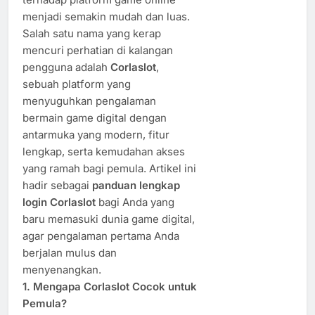
menjadi semakin mudah dan luas.
Salah satu nama yang kerap
mencuri perhatian di kalangan
pengguna adalah
Corlaslot
,
sebuah platform yang
menyuguhkan pengalaman
bermain game digital dengan
antarmuka yang modern, fitur
lengkap, serta kemudahan akses
yang ramah bagi pemula. Artikel ini
hadir sebagai
panduan lengkap
login Corlaslot
bagi Anda yang
baru memasuki dunia game digital,
agar pengalaman pertama Anda
berjalan mulus dan
menyenangkan.
1. Mengapa Corlaslot Cocok untuk
Pemula?