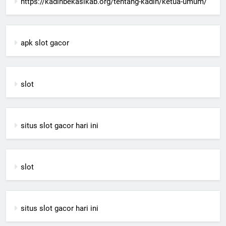
https://kadinbekasikab.org/tentang-kadin/ketua-umum/
apk slot gacor
slot
situs slot gacor hari ini
slot
situs slot gacor hari ini