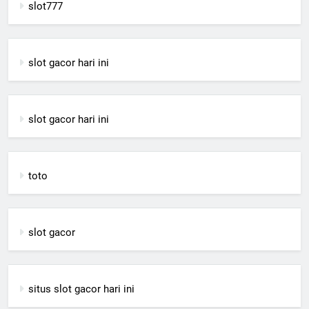
slot777
slot gacor hari ini
slot gacor hari ini
toto
slot gacor
situs slot gacor hari ini