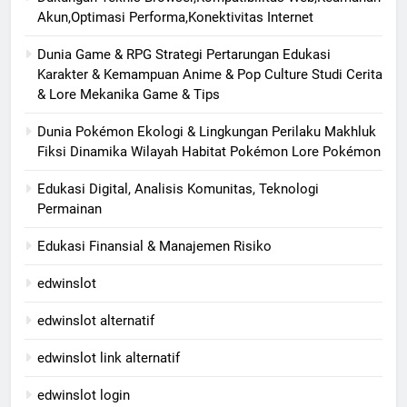
Akun,Optimasi Performa,Konektivitas Internet
Dunia Game & RPG Strategi Pertarungan Edukasi
Karakter & Kemampuan Anime & Pop Culture Studi Cerita
& Lore Mekanika Game & Tips
Dunia Pokémon Ekologi & Lingkungan Perilaku Makhluk
Fiksi Dinamika Wilayah Habitat Pokémon Lore Pokémon
Edukasi Digital, Analisis Komunitas, Teknologi
Permainan
Edukasi Finansial & Manajemen Risiko
edwinslot
edwinslot alternatif
edwinslot link alternatif
edwinslot login