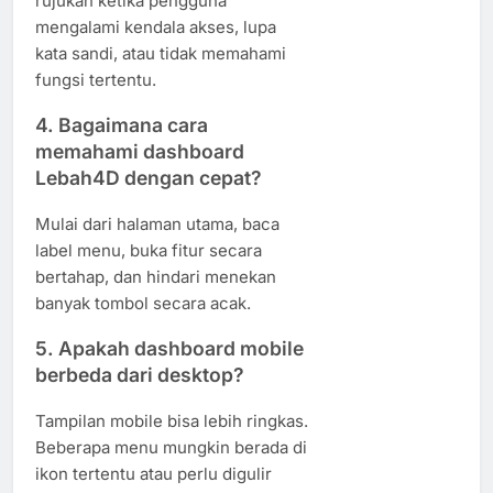
rujukan ketika pengguna
mengalami kendala akses, lupa
kata sandi, atau tidak memahami
fungsi tertentu.
4. Bagaimana cara
memahami dashboard
Lebah4D dengan cepat?
Mulai dari halaman utama, baca
label menu, buka fitur secara
bertahap, dan hindari menekan
banyak tombol secara acak.
5. Apakah dashboard mobile
berbeda dari desktop?
Tampilan mobile bisa lebih ringkas.
Beberapa menu mungkin berada di
ikon tertentu atau perlu digulir