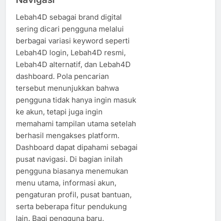
Lebah4D sebagai brand digital
sering dicari pengguna melalui
berbagai variasi keyword seperti
Lebah4D login, Lebah4D resmi,
Lebah4D alternatif, dan Lebah4D
dashboard. Pola pencarian
tersebut menunjukkan bahwa
pengguna tidak hanya ingin masuk
ke akun, tetapi juga ingin
memahami tampilan utama setelah
berhasil mengakses platform.
Dashboard dapat dipahami sebagai
pusat navigasi. Di bagian inilah
pengguna biasanya menemukan
menu utama, informasi akun,
pengaturan profil, pusat bantuan,
serta beberapa fitur pendukung
lain. Bagi pengguna baru,