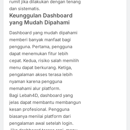
rumit jika dilakukan dengan tenang
dan sistematis.
Keunggulan Dashboard
yang Mudah Dipahami
Dashboard yang mudah dipahami
memberi banyak manfaat bagi
pengguna. Pertama, pengguna
dapat menemukan fitur lebih
cepat. Kedua, risiko salah memilih
menu dapat berkurang. Ketiga,
pengalaman akses terasa lebih
nyaman karena pengguna
memahami alur platform.
Bagi Lebah4D, dashboard yang
jelas dapat membantu membangun
kesan profesional. Pengguna
biasanya menilai platform dari
pengalaman awal setelah login.