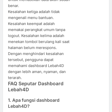
benar.
Kesalahan ketiga adalah tidak
mengenali menu bantuan.
Kesalahan keempat adalah
memakai perangkat umum tanpa
logout. Kesalahan kelima adalah
menekan tombol berulang kali saat
halaman belum merespons.
Dengan menghindari kesalahan
tersebut, pengguna dapat
memahami dashboard Lebah4D
dengan lebih aman, nyaman, dan
terarah.
FAQ Seputar Dashboard
Lebah4D
1. Apa fungsi dashboard
Lebah4D?