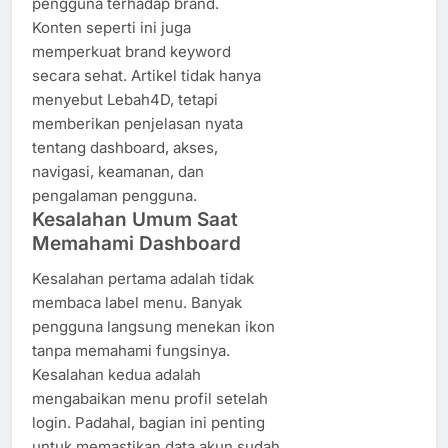
pengguna terhadap brand.
Konten seperti ini juga
memperkuat brand keyword
secara sehat. Artikel tidak hanya
menyebut Lebah4D, tetapi
memberikan penjelasan nyata
tentang dashboard, akses,
navigasi, keamanan, dan
pengalaman pengguna.
Kesalahan Umum Saat
Memahami Dashboard
Kesalahan pertama adalah tidak
membaca label menu. Banyak
pengguna langsung menekan ikon
tanpa memahami fungsinya.
Kesalahan kedua adalah
mengabaikan menu profil setelah
login. Padahal, bagian ini penting
untuk memastikan data akun sudah