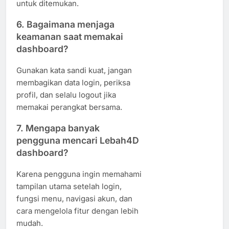
untuk ditemukan.
6. Bagaimana menjaga
keamanan saat memakai
dashboard?
Gunakan kata sandi kuat, jangan
membagikan data login, periksa
profil, dan selalu logout jika
memakai perangkat bersama.
7. Mengapa banyak
pengguna mencari Lebah4D
dashboard?
Karena pengguna ingin memahami
tampilan utama setelah login,
fungsi menu, navigasi akun, dan
cara mengelola fitur dengan lebih
mudah.