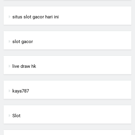
situs slot gacor hari ini
slot gacor
live draw hk
kaya787
Slot