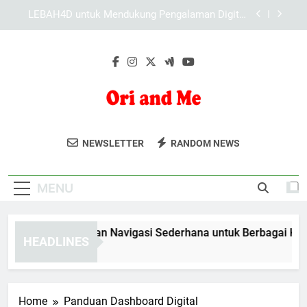
Skip
EDWINSLOT dengan Tampilan Modern dan
to
Navigasi yang Terarah
content
LEBAH4D dengan Tampilan Modern dan Navigasi
yang Terarah
EDWINSLOT dengan Navigasi Sederhana untuk
Berbagai Kebutuhan Digital
LEBAH4D untuk Mendukung Pengalaman Digital
yang Lebih Praktis dan Terkendali
Ori And Me
Ikuti Tren Mode Terkini Dengan Ori And
EDWINSLOT dengan Tampilan Modern dan
NEWSLETTER
RANDOM NEWS
Navigasi yang Terarah
Me. Pilihan Pakaian Dan Aksesori
LEBAH4D dengan Tampilan Modern dan Navigasi
Stylish Untuk Tampilan Modis Anda.
yang Terarah
MENU
WINSLOT dengan Navigasi Sederhana untuk Berbagai Kebutuh
HEADLINES
Weeks Ago
Home
Panduan Dashboard Digital