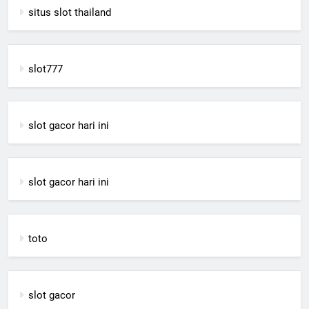
situs slot thailand
slot777
slot gacor hari ini
slot gacor hari ini
toto
slot gacor