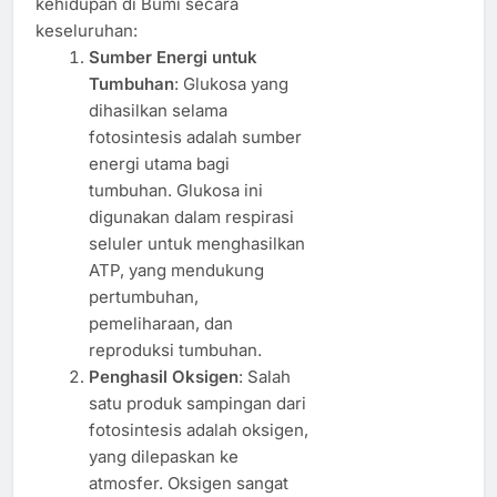
kehidupan di Bumi secara
keseluruhan:
Sumber Energi untuk
Tumbuhan
: Glukosa yang
dihasilkan selama
fotosintesis adalah sumber
energi utama bagi
tumbuhan. Glukosa ini
digunakan dalam respirasi
seluler untuk menghasilkan
ATP, yang mendukung
pertumbuhan,
pemeliharaan, dan
reproduksi tumbuhan.
Penghasil Oksigen
: Salah
satu produk sampingan dari
fotosintesis adalah oksigen,
yang dilepaskan ke
atmosfer. Oksigen sangat