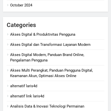
October 2024
Categories
Akses Digital & Produktivitas Pengguna
Akses Digital dan Transformasi Layanan Modern
Akses Digital Modern, Panduan Brand Online,
Pengalaman Pengguna
Akses Multi Perangkat, Panduan Pengguna Digital,
Keamanan Akun, Optimasi Akses Online
alternatif laris4d
alternatif link laris4d
Analisis Data & Inovasi Teknologi Permainan