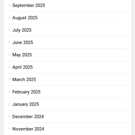
September 2025
August 2025
July 2025
June 2025
May 2025
April 2025
March 2025
February 2025
January 2025
December 2024
November 2024