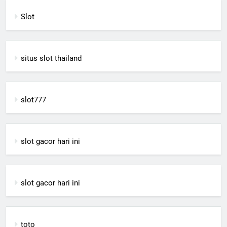
Slot
situs slot thailand
slot777
slot gacor hari ini
slot gacor hari ini
toto