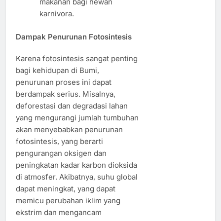
makanan bagi hewan
karnivora.
Dampak Penurunan Fotosintesis
Karena fotosintesis sangat penting
bagi kehidupan di Bumi,
penurunan proses ini dapat
berdampak serius. Misalnya,
deforestasi dan degradasi lahan
yang mengurangi jumlah tumbuhan
akan menyebabkan penurunan
fotosintesis, yang berarti
pengurangan oksigen dan
peningkatan kadar karbon dioksida
di atmosfer. Akibatnya, suhu global
dapat meningkat, yang dapat
memicu perubahan iklim yang
ekstrim dan mengancam