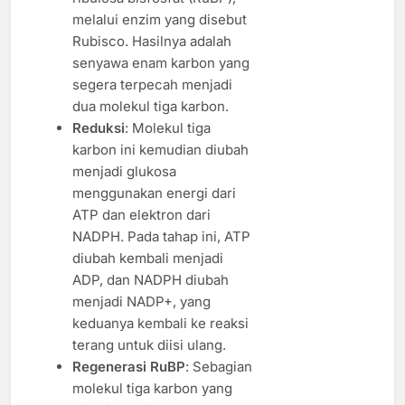
melalui enzim yang disebut
Rubisco. Hasilnya adalah
senyawa enam karbon yang
segera terpecah menjadi
dua molekul tiga karbon.
Reduksi
: Molekul tiga
karbon ini kemudian diubah
menjadi glukosa
menggunakan energi dari
ATP dan elektron dari
NADPH. Pada tahap ini, ATP
diubah kembali menjadi
ADP, dan NADPH diubah
menjadi NADP+, yang
keduanya kembali ke reaksi
terang untuk diisi ulang.
Regenerasi RuBP
: Sebagian
molekul tiga karbon yang