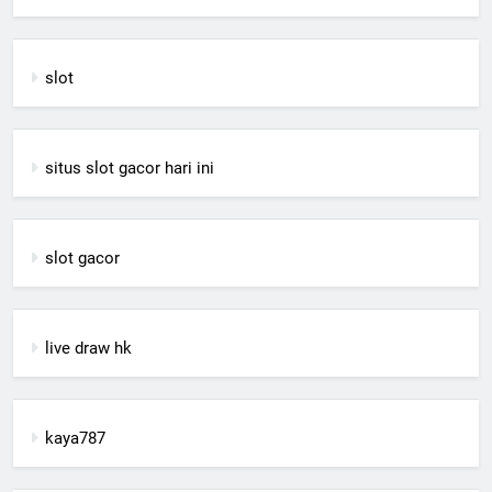
slot
situs slot gacor hari ini
slot gacor
live draw hk
kaya787