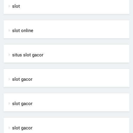
slot
slot online
situs slot gacor
slot gacor
slot gacor
slot gacor