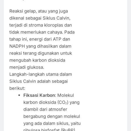
Reaksi gelap, atau yang juga
dikenal sebagai Siklus Calvin,
terjadi di stroma kloroplas dan
tidak memerlukan cahaya. Pada
tahap ini, energi dari ATP dan
NADPH yang dihasilkan dalam
reaksi terang digunakan untuk
mengubah karbon dioksida
menjadi glukosa.
Langkah-langkah utama dalam
Siklus Calvin adalah sebagai
berikut:
Fiksasi Karbon
: Molekul
karbon dioksida (CO₂) yang
diambil dari atmosfer
bergabung dengan molekul
yang ada dalam siklus, yaitu
ribulosa bisfosfat (RuBP),