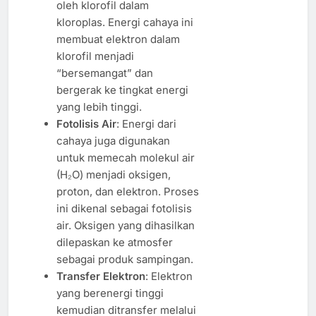
oleh klorofil dalam
kloroplas. Energi cahaya ini
membuat elektron dalam
klorofil menjadi
“bersemangat” dan
bergerak ke tingkat energi
yang lebih tinggi.
Fotolisis Air
: Energi dari
cahaya juga digunakan
untuk memecah molekul air
(H₂O) menjadi oksigen,
proton, dan elektron. Proses
ini dikenal sebagai fotolisis
air. Oksigen yang dihasilkan
dilepaskan ke atmosfer
sebagai produk sampingan.
Transfer Elektron
: Elektron
yang berenergi tinggi
kemudian ditransfer melalui