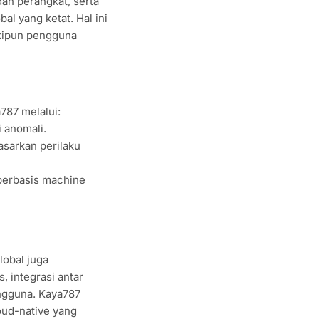
dan perangkat, serta
l yang ketat. Hal ini
kipun pengguna
787 melalui:
 anomali.
sarkan perilaku
berbasis machine
lobal juga
, integrasi antar
engguna. Kaya787
ud-native yang