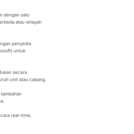
n dengan satu
berbeda atau wilayah
engan penyedia
rosoft) untuk
ntukan secara
uruh unit atau cabang.
)
i tambahan
a.
ecara real-time,