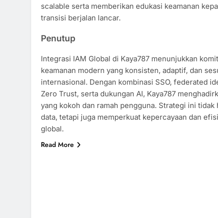
scalable serta memberikan edukasi keamanan kep
transisi berjalan lancar.
Penutup
Integrasi IAM Global di Kaya787 menunjukkan kom
keamanan modern yang konsisten, adaptif, dan ses
internasional. Dengan kombinasi SSO, federated ide
Zero Trust, serta dukungan AI, Kaya787 menghadirk
yang kokoh dan ramah pengguna. Strategi ini tidak
data, tetapi juga memperkuat kepercayaan dan efisie
global.
Read More