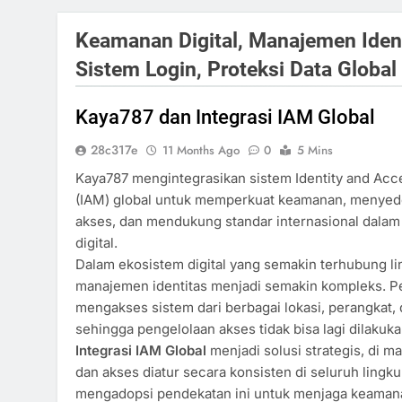
Keamanan Digital, Manajemen Identi
Sistem Login, Proteksi Data Global
Kaya787 dan Integrasi IAM Global
28c317e
11 Months Ago
0
5 Mins
Kaya787 mengintegrasikan sistem Identity and A
(IAM) global untuk memperkuat keamanan, menyed
akses, dan mendukung standar internasional dalam
digital.
Dalam ekosistem digital yang semakin terhubung li
manajemen identitas menjadi semakin kompleks. P
mengakses sistem dari berbagai lokasi, perangkat, 
sehingga pengelolaan akses tidak bisa lagi dilakuka
Integrasi IAM Global
menjadi solusi strategis, di ma
dan akses diatur secara konsisten di seluruh lingk
mengadopsi pendekatan ini untuk menjaga keaman