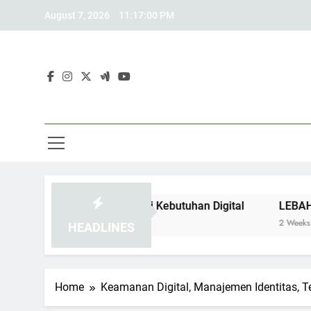
Skip
August 7, 2026
11:17:01 PM
to
content
Ori
Ikuti Tren
hana untuk Berbagai Kebutuhan Digital
LEBAH4D untuk 
2 Weeks Ago
HEADLINES
Home
Keamanan Digital, Manajemen Identitas, Tek