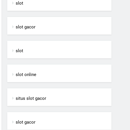
slot
slot gacor
slot
slot online
situs slot gacor
slot gacor