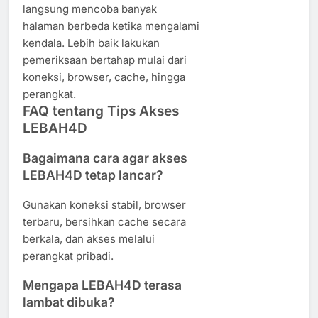
langsung mencoba banyak
halaman berbeda ketika mengalami
kendala. Lebih baik lakukan
pemeriksaan bertahap mulai dari
koneksi, browser, cache, hingga
perangkat.
FAQ tentang Tips Akses
LEBAH4D
Bagaimana cara agar akses
LEBAH4D tetap lancar?
Gunakan koneksi stabil, browser
terbaru, bersihkan cache secara
berkala, dan akses melalui
perangkat pribadi.
Mengapa LEBAH4D terasa
lambat dibuka?