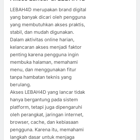
LEBAH4D merupakan brand digital
yang banyak dicari oleh pengguna
yang membutuhkan akses praktis,
stabil, dan mudah digunakan.
Dalam aktivitas online harian,
kelancaran akses menjadi faktor
penting karena pengguna ingin
membuka halaman, memahami
menu, dan menggunakan fitur
tanpa hambatan teknis yang
berulang.
Akses LEBAH4D yang lancar tidak
hanya bergantung pada sistem
platform, tetapi juga dipengaruhi
oleh perangkat, jaringan internet,
browser, cache, dan kebiasaan
pengguna. Karena itu, memahami
langkah dasar untuk menjaga