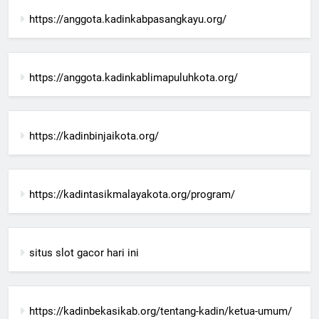
https://anggota.kadinkabpasangkayu.org/
https://anggota.kadinkablimapuluhkota.org/
https://kadinbinjaikota.org/
https://kadintasikmalayakota.org/program/
situs slot gacor hari ini
https://kadinbekasikab.org/tentang-kadin/ketua-umum/