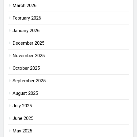
March 2026
February 2026
January 2026
December 2025
November 2025
October 2025
September 2025
August 2025
July 2025
June 2025
May 2025