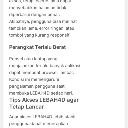
akses, tetapi cache lama dapat
menyebabkan halaman tidak
diperbarui dengan benar.
Akibatnya, pengguna bisa melihat
tampilan lama, error ringan, atau
tombol yang kurang responsif.
Perangkat Terlalu Berat
Ponsel atau laptop yang
menjalankan terlalu banyak aplikasi
dapat membuat browser lambat.
Kondisi ini memengaruhi
pengalaman pengguna saat
membuka LEBAH4D setiap hari.
Tips Akses LEBAH4D agar
Tetap Lancar
Agar akses LEBAH4D lebih stabil,
pengguna dapat menerapkan