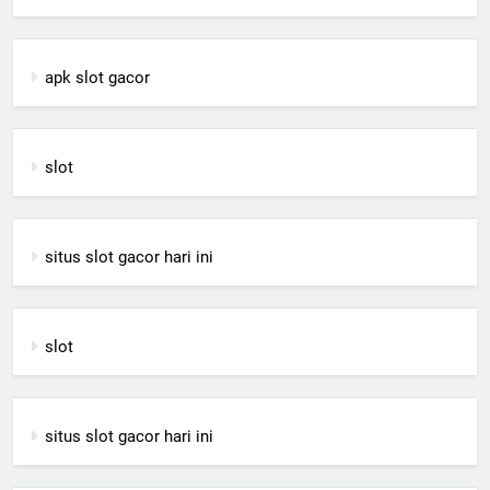
apk slot gacor
slot
situs slot gacor hari ini
slot
situs slot gacor hari ini