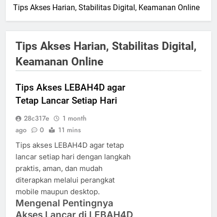
Tips Akses Harian, Stabilitas Digital, Keamanan Online
Tips Akses Harian, Stabilitas Digital,
Keamanan Online
Tips Akses LEBAH4D agar
Tetap Lancar Setiap Hari
28c317e
1 month
ago
0
11 mins
Tips akses LEBAH4D agar tetap
lancar setiap hari dengan langkah
praktis, aman, dan mudah
diterapkan melalui perangkat
mobile maupun desktop.
Mengenal Pentingnya
Akses Lancar di LEBAH4D