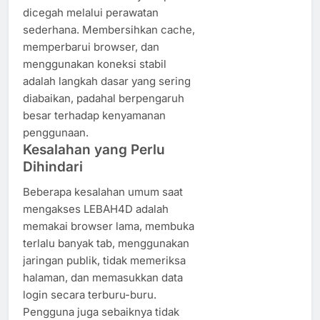
dicegah melalui perawatan
sederhana. Membersihkan cache,
memperbarui browser, dan
menggunakan koneksi stabil
adalah langkah dasar yang sering
diabaikan, padahal berpengaruh
besar terhadap kenyamanan
penggunaan.
Kesalahan yang Perlu
Dihindari
Beberapa kesalahan umum saat
mengakses LEBAH4D adalah
memakai browser lama, membuka
terlalu banyak tab, menggunakan
jaringan publik, tidak memeriksa
halaman, dan memasukkan data
login secara terburu-buru.
Pengguna juga sebaiknya tidak