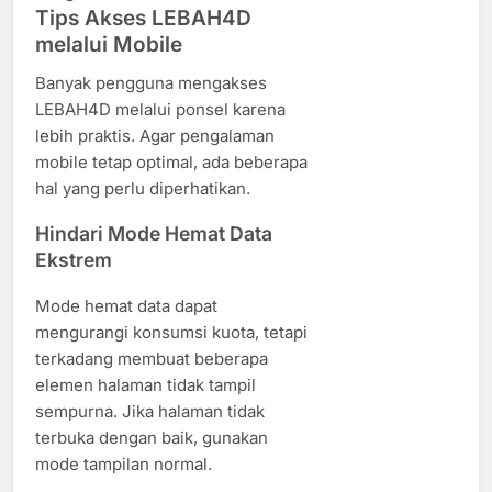
Tips Akses LEBAH4D
melalui Mobile
Banyak pengguna mengakses
LEBAH4D melalui ponsel karena
lebih praktis. Agar pengalaman
mobile tetap optimal, ada beberapa
hal yang perlu diperhatikan.
Hindari Mode Hemat Data
Ekstrem
Mode hemat data dapat
mengurangi konsumsi kuota, tetapi
terkadang membuat beberapa
elemen halaman tidak tampil
sempurna. Jika halaman tidak
terbuka dengan baik, gunakan
mode tampilan normal.