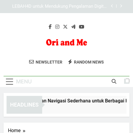
Skip
EDWINSLOT dengan Tampilan Modern dan
to
Navigasi yang Terarah
content
LEBAH4D dengan Tampilan Modern dan Navigasi
yang Terarah
EDWINSLOT dengan Navigasi Sederhana untuk
Berbagai Kebutuhan Digital
LEBAH4D untuk Mendukung Pengalaman Digital
yang Lebih Praktis dan Terkendali
Ori And Me
Ikuti Tren Mode Terkini Dengan Ori And
EDWINSLOT dengan Tampilan Modern dan
NEWSLETTER
RANDOM NEWS
Navigasi yang Terarah
Me. Pilihan Pakaian Dan Aksesori
LEBAH4D dengan Tampilan Modern dan Navigasi
Stylish Untuk Tampilan Modis Anda.
yang Terarah
MENU
WINSLOT dengan Navigasi Sederhana untuk Berbagai Kebutuh
HEADLINES
Weeks Ago
Home