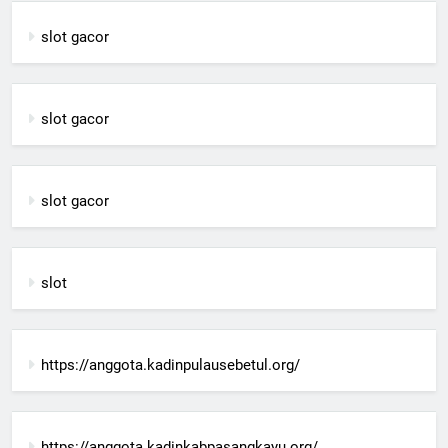
slot gacor
slot gacor
slot gacor
slot
https://anggota.kadinpulausebetul.org/
https://anggota.kadinkabpasangkayu.org/