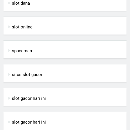
slot dana
slot online
spaceman
situs slot gacor
slot gacor hari ini
slot gacor hari ini