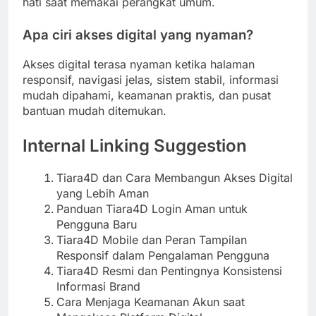
hati saat memakai perangkat umum.
Apa ciri akses digital yang nyaman?
Akses digital terasa nyaman ketika halaman
responsif, navigasi jelas, sistem stabil, informasi
mudah dipahami, keamanan praktis, dan pusat
bantuan mudah ditemukan.
Internal Linking Suggestion
Tiara4D dan Cara Membangun Akses Digital
yang Lebih Aman
Panduan Tiara4D Login Aman untuk
Pengguna Baru
Tiara4D Mobile dan Peran Tampilan
Responsif dalam Pengalaman Pengguna
Tiara4D Resmi dan Pentingnya Konsistensi
Informasi Brand
Cara Menjaga Keamanan Akun saat