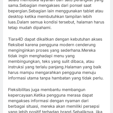
sama.Sebagian mengakses dari ponsel saat
bepergian.Sebagian lain menggunakan tablet atau
desktop ketika membutuhkan tampilan lebih
luas.Dalam semua kondisi tersebut, halaman harus
tetap mudah dipahami.
Tiara4D dapat dikaitkan dengan kebutuhan akses
fleksibel karena pengguna modern cenderung
menginginkan proses yang sederhana.Mereka
tidak ingin menghadapi menu yang
membingungkan, teks yang sulit dibaca, atau
instruksi yang terlalu panjang.Halaman yang baik
harus mampu mengarahkan pengguna menuju
informasi utama tanpa hambatan yang tidak perlu.
Fleksibilitas juga membantu membangun
kepercayaan.Ketika pengguna merasa dapat
mengakses informasi dengan nyaman dari
berbagai situasi, mereka akan memiliki persepsi
yang lebih positif terhadap brand.Sebaliknya, jika