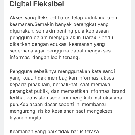
Digital Fleksibel
Akses yang fleksibel harus tetap didukung oleh
keamanan.Semakin banyak perangkat yang
digunakan, semakin penting pula kebiasaan
pengguna dalam menjaga akun.Tiara4D perlu
dikaitkan dengan edukasi keamanan yang
sederhana agar pengguna dapat mengakses
informasi dengan lebih tenang.
Pengguna sebaiknya menggunakan kata sandi
yang kuat, tidak membagikan informasi akses
kepada pihak lain, berhati-hati saat memakai
perangkat publik, dan memastikan informasi brand
terlihat konsisten sebelum mengikuti instruksi apa
pun.Kebiasaan dasar seperti ini membantu
mengurangi risiko kesalahan saat mengakses
layanan digital.
Keamanan yang baik tidak harus terasa