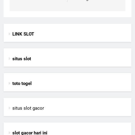
LINK SLOT
situs slot
toto togel
situs slot gacor
slot gacor hari ini