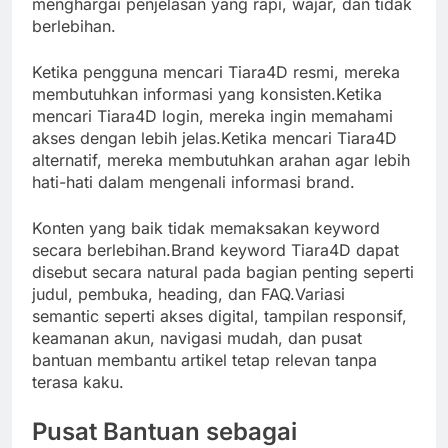
menghargai penjelasan yang rapi, wajar, dan tidak
berlebihan.
Ketika pengguna mencari Tiara4D resmi, mereka
membutuhkan informasi yang konsisten.Ketika
mencari Tiara4D login, mereka ingin memahami
akses dengan lebih jelas.Ketika mencari Tiara4D
alternatif, mereka membutuhkan arahan agar lebih
hati-hati dalam mengenali informasi brand.
Konten yang baik tidak memaksakan keyword
secara berlebihan.Brand keyword Tiara4D dapat
disebut secara natural pada bagian penting seperti
judul, pembuka, heading, dan FAQ.Variasi
semantic seperti akses digital, tampilan responsif,
keamanan akun, navigasi mudah, dan pusat
bantuan membantu artikel tetap relevan tanpa
terasa kaku.
Pusat Bantuan sebagai