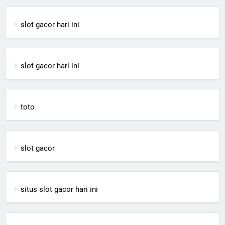
slot gacor hari ini
slot gacor hari ini
toto
slot gacor
situs slot gacor hari ini