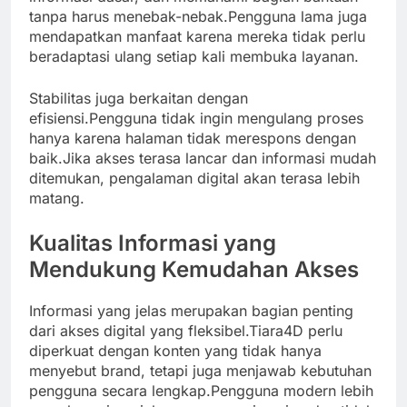
tanpa harus menebak-nebak.Pengguna lama juga
mendapatkan manfaat karena mereka tidak perlu
beradaptasi ulang setiap kali membuka layanan.
Stabilitas juga berkaitan dengan
efisiensi.Pengguna tidak ingin mengulang proses
hanya karena halaman tidak merespons dengan
baik.Jika akses terasa lancar dan informasi mudah
ditemukan, pengalaman digital akan terasa lebih
matang.
Kualitas Informasi yang
Mendukung Kemudahan Akses
Informasi yang jelas merupakan bagian penting
dari akses digital yang fleksibel.Tiara4D perlu
diperkuat dengan konten yang tidak hanya
menyebut brand, tetapi juga menjawab kebutuhan
pengguna secara lengkap.Pengguna modern lebih