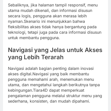
Sebaliknya, jika halaman tampil responsif, menu
utama mudah dikenali, dan informasi disusun
secara logis, pengguna akan merasa lebih
nyaman.Skenario ini menunjukkan bahwa
fleksibilitas akses tidak hanya bergantung pada
teknologi, tetapi juga pada cara informasi disusun
untuk membantu pengguna.
Navigasi yang Jelas untuk Akses
yang Lebih Terarah
Navigasi adalah bagian penting dalam inovasi
akses digital.Navigasi yang baik membantu
pengguna memahami arah, menemukan menu
utama, dan mengetahui langkah berikutnya tanpa
kebingungan.Tiara4D dapat memperkuat
pengalaman pengguna melalui struktur menu yang
sederhana, konsisten, dan mudah dipahami.