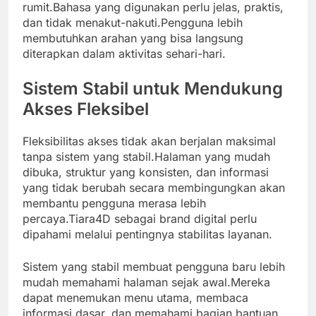
rumit.Bahasa yang digunakan perlu jelas, praktis,
dan tidak menakut-nakuti.Pengguna lebih
membutuhkan arahan yang bisa langsung
diterapkan dalam aktivitas sehari-hari.
Sistem Stabil untuk Mendukung
Akses Fleksibel
Fleksibilitas akses tidak akan berjalan maksimal
tanpa sistem yang stabil.Halaman yang mudah
dibuka, struktur yang konsisten, dan informasi
yang tidak berubah secara membingungkan akan
membantu pengguna merasa lebih
percaya.Tiara4D sebagai brand digital perlu
dipahami melalui pentingnya stabilitas layanan.
Sistem yang stabil membuat pengguna baru lebih
mudah memahami halaman sejak awal.Mereka
dapat menemukan menu utama, membaca
informasi dasar, dan memahami bagian bantuan