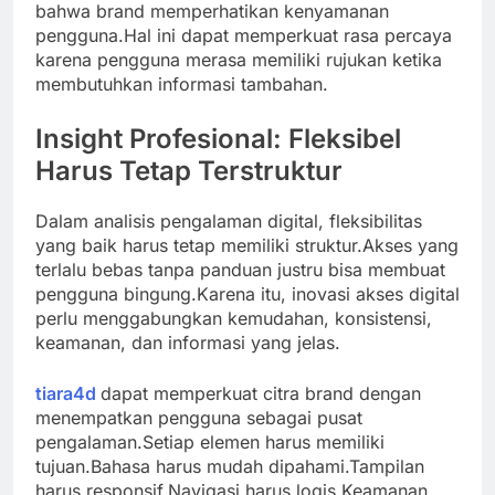
bahwa brand memperhatikan kenyamanan
pengguna.Hal ini dapat memperkuat rasa percaya
karena pengguna merasa memiliki rujukan ketika
membutuhkan informasi tambahan.
Insight Profesional: Fleksibel
Harus Tetap Terstruktur
Dalam analisis pengalaman digital, fleksibilitas
yang baik harus tetap memiliki struktur.Akses yang
terlalu bebas tanpa panduan justru bisa membuat
pengguna bingung.Karena itu, inovasi akses digital
perlu menggabungkan kemudahan, konsistensi,
keamanan, dan informasi yang jelas.
tiara4d
dapat memperkuat citra brand dengan
menempatkan pengguna sebagai pusat
pengalaman.Setiap elemen harus memiliki
tujuan.Bahasa harus mudah dipahami.Tampilan
harus responsif.Navigasi harus logis.Keamanan