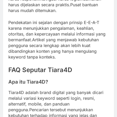
harus dijelaskan secara praktis.Pusat bantuan
harus mudah ditemukan.
Pendekatan ini sejalan dengan prinsip E-E-A-T
karena menunjukkan pengalaman, keahlian,
otoritas, dan kepercayaan melalui informasi yang
bermanfaat.Artikel yang menjawab kebutuhan
pengguna secara lengkap akan lebih kuat
dibandingkan konten yang hanya mengulang
keyword tanpa konteks.
FAQ Seputar Tiara4D
Apa itu Tiara4D?
Tiara4D adalah brand digital yang banyak dicari
melalui variasi keyword seperti login, resmi,
alternatif, mobile, dan panduan
pengguna.Pencarian tersebut menunjukkan
kebutuhan terhadap informasi yang jelas dan