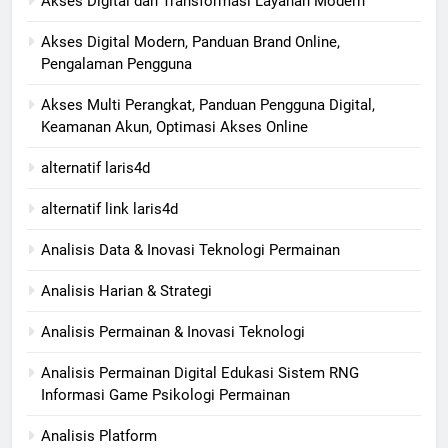
Akses Digital dan Transformasi Layanan Modern
Akses Digital Modern, Panduan Brand Online,
Pengalaman Pengguna
Akses Multi Perangkat, Panduan Pengguna Digital,
Keamanan Akun, Optimasi Akses Online
alternatif laris4d
alternatif link laris4d
Analisis Data & Inovasi Teknologi Permainan
Analisis Harian & Strategi
Analisis Permainan & Inovasi Teknologi
Analisis Permainan Digital Edukasi Sistem RNG
Informasi Game Psikologi Permainan
Analisis Platform