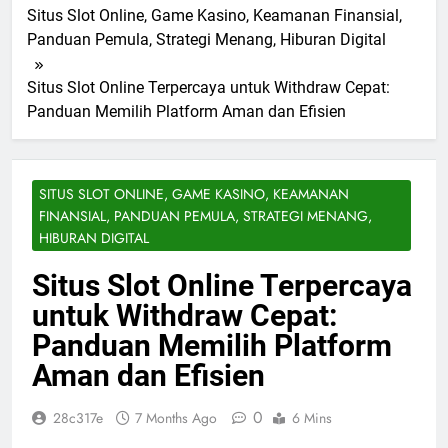
Situs Slot Online, Game Kasino, Keamanan Finansial,
Panduan Pemula, Strategi Menang, Hiburan Digital
Situs Slot Online Terpercaya untuk Withdraw Cepat:
Panduan Memilih Platform Aman dan Efisien
SITUS SLOT ONLINE, GAME KASINO, KEAMANAN
FINANSIAL, PANDUAN PEMULA, STRATEGI MENANG,
HIBURAN DIGITAL
Situs Slot Online Terpercaya
untuk Withdraw Cepat:
Panduan Memilih Platform
Aman dan Efisien
0
28c317e
7 Months Ago
6 Mins