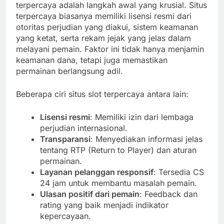
terpercaya adalah langkah awal yang krusial. Situs
terpercaya biasanya memiliki lisensi resmi dari
otoritas perjudian yang diakui, sistem keamanan
yang ketat, serta rekam jejak yang jelas dalam
melayani pemain. Faktor ini tidak hanya menjamin
keamanan dana, tetapi juga memastikan
permainan berlangsung adil.
Beberapa ciri situs slot terpercaya antara lain:
Lisensi resmi
: Memiliki izin dari lembaga
perjudian internasional.
Transparansi
: Menyediakan informasi jelas
tentang RTP (Return to Player) dan aturan
permainan.
Layanan pelanggan responsif
: Tersedia CS
24 jam untuk membantu masalah pemain.
Ulasan positif dari pemain
: Feedback dan
rating yang baik menjadi indikator
kepercayaan.