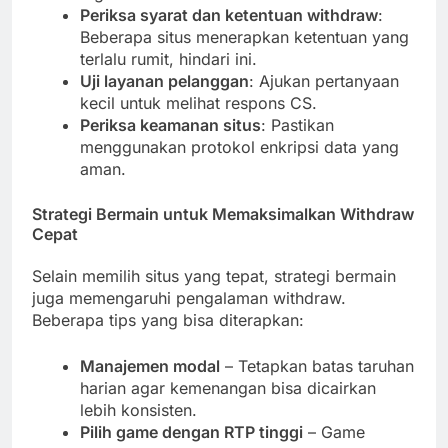
Periksa syarat dan ketentuan withdraw
:
Beberapa situs menerapkan ketentuan yang
terlalu rumit, hindari ini.
Uji layanan pelanggan
: Ajukan pertanyaan
kecil untuk melihat respons CS.
Periksa keamanan situs
: Pastikan
menggunakan protokol enkripsi data yang
aman.
Strategi Bermain untuk Memaksimalkan Withdraw
Cepat
Selain memilih situs yang tepat, strategi bermain
juga memengaruhi pengalaman withdraw.
Beberapa tips yang bisa diterapkan:
Manajemen modal
– Tetapkan batas taruhan
harian agar kemenangan bisa dicairkan
lebih konsisten.
Pilih game dengan RTP tinggi
– Game