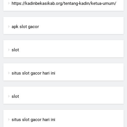
https://kadinbekasikab.org/tentang-kadin/ketua-umum/
apk slot gacor
slot
situs slot gacor hari ini
slot
situs slot gacor hari ini