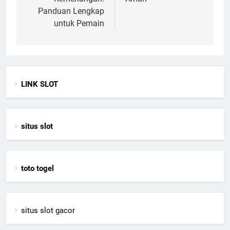
Panduan Lengkap
untuk Pemain
LINK SLOT
situs slot
toto togel
situs slot gacor