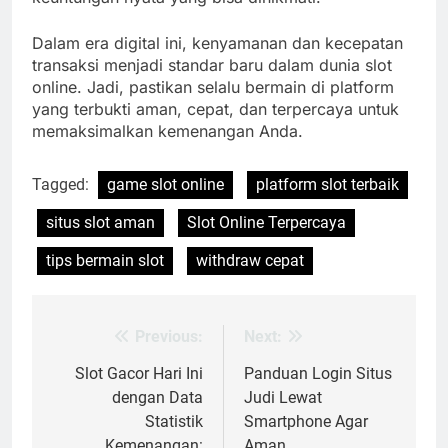
Dalam era digital ini, kenyamanan dan kecepatan
transaksi menjadi standar baru dalam dunia slot
online. Jadi, pastikan selalu bermain di platform
yang terbukti aman, cepat, dan terpercaya untuk
memaksimalkan kemenangan Anda.
Tagged:
game slot online
platform slot terbaik
situs slot aman
Slot Online Terpercaya
tips bermain slot
withdraw cepat
Previous:
Next:
Post
navigation
Slot Gacor Hari Ini
Panduan Login Situs
dengan Data
Judi Lewat
Statistik
Smartphone Agar
Kemenangan:
Aman