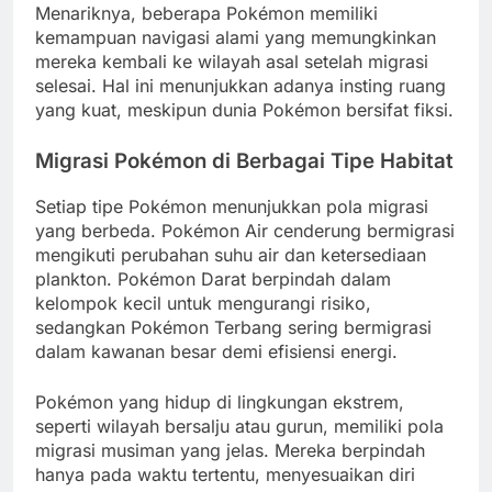
Menariknya, beberapa Pokémon memiliki
kemampuan navigasi alami yang memungkinkan
mereka kembali ke wilayah asal setelah migrasi
selesai. Hal ini menunjukkan adanya insting ruang
yang kuat, meskipun dunia Pokémon bersifat fiksi.
Migrasi Pokémon di Berbagai Tipe Habitat
Setiap tipe Pokémon menunjukkan pola migrasi
yang berbeda. Pokémon Air cenderung bermigrasi
mengikuti perubahan suhu air dan ketersediaan
plankton. Pokémon Darat berpindah dalam
kelompok kecil untuk mengurangi risiko,
sedangkan Pokémon Terbang sering bermigrasi
dalam kawanan besar demi efisiensi energi.
Pokémon yang hidup di lingkungan ekstrem,
seperti wilayah bersalju atau gurun, memiliki pola
migrasi musiman yang jelas. Mereka berpindah
hanya pada waktu tertentu, menyesuaikan diri