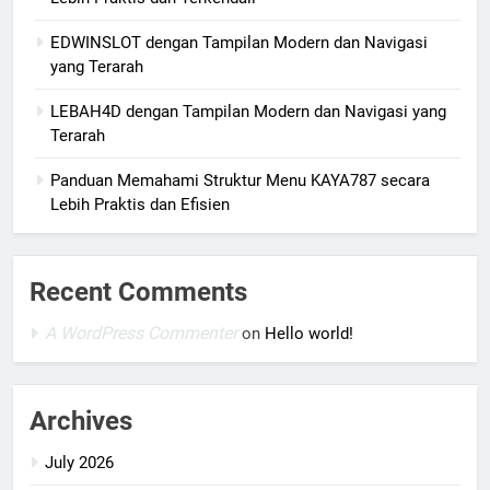
EDWINSLOT dengan Tampilan Modern dan Navigasi
yang Terarah
LEBAH4D dengan Tampilan Modern dan Navigasi yang
Terarah
Panduan Memahami Struktur Menu KAYA787 secara
Lebih Praktis dan Efisien
Recent Comments
A WordPress Commenter
on
Hello world!
Archives
July 2026