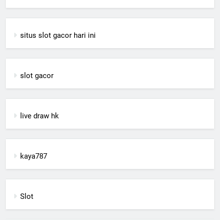
situs slot gacor hari ini
slot gacor
live draw hk
kaya787
Slot