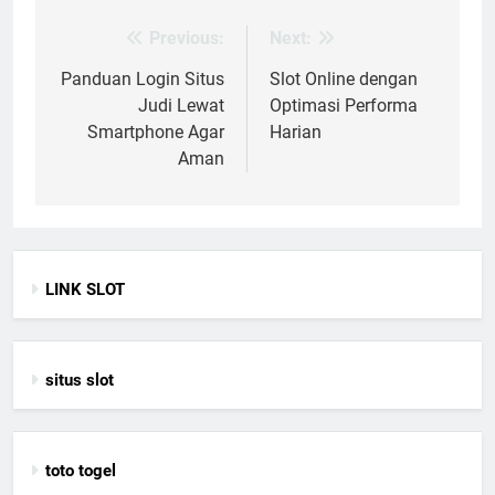
Previous:
Next:
Post
navigation
Panduan Login Situs
Slot Online dengan
Judi Lewat
Optimasi Performa
Smartphone Agar
Harian
Aman
LINK SLOT
situs slot
toto togel