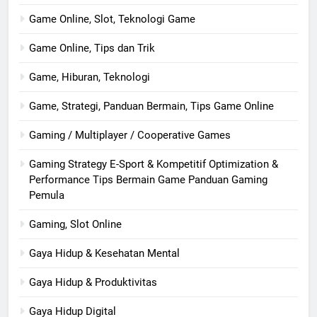
Game Online, Slot, Teknologi Game
Game Online, Tips dan Trik
Game, Hiburan, Teknologi
Game, Strategi, Panduan Bermain, Tips Game Online
Gaming / Multiplayer / Cooperative Games
Gaming Strategy E-Sport & Kompetitif Optimization &
Performance Tips Bermain Game Panduan Gaming
Pemula
Gaming, Slot Online
Gaya Hidup & Kesehatan Mental
Gaya Hidup & Produktivitas
Gaya Hidup Digital