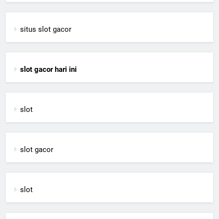
situs slot gacor
slot gacor hari ini
slot
slot gacor
slot