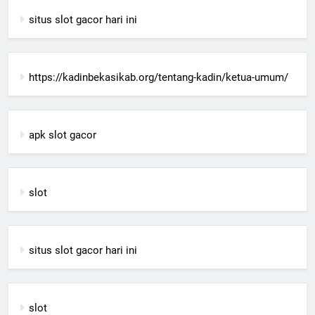
situs slot gacor hari ini
https://kadinbekasikab.org/tentang-kadin/ketua-umum/
apk slot gacor
slot
situs slot gacor hari ini
slot