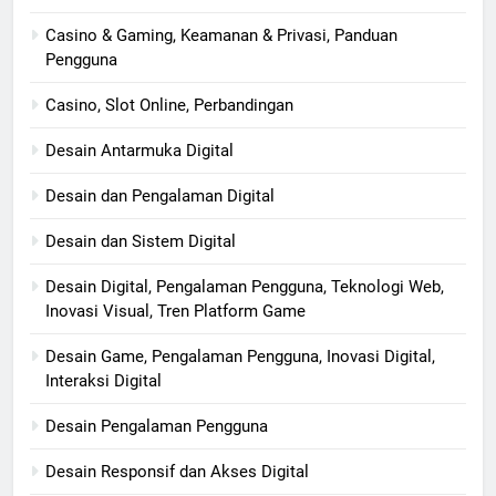
Casino & Gaming, Keamanan & Privasi, Panduan
Pengguna
Casino, Slot Online, Perbandingan
Desain Antarmuka Digital
Desain dan Pengalaman Digital
Desain dan Sistem Digital
Desain Digital, Pengalaman Pengguna, Teknologi Web,
Inovasi Visual, Tren Platform Game
Desain Game, Pengalaman Pengguna, Inovasi Digital,
Interaksi Digital
Desain Pengalaman Pengguna
Desain Responsif dan Akses Digital