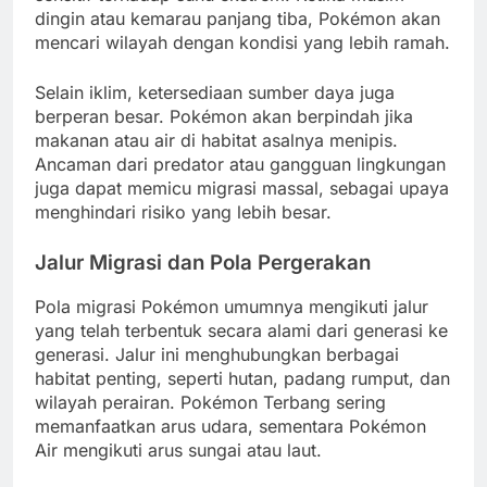
dingin atau kemarau panjang tiba, Pokémon akan
mencari wilayah dengan kondisi yang lebih ramah.
Selain iklim, ketersediaan sumber daya juga
berperan besar. Pokémon akan berpindah jika
makanan atau air di habitat asalnya menipis.
Ancaman dari predator atau gangguan lingkungan
juga dapat memicu migrasi massal, sebagai upaya
menghindari risiko yang lebih besar.
Jalur Migrasi dan Pola Pergerakan
Pola migrasi Pokémon umumnya mengikuti jalur
yang telah terbentuk secara alami dari generasi ke
generasi. Jalur ini menghubungkan berbagai
habitat penting, seperti hutan, padang rumput, dan
wilayah perairan. Pokémon Terbang sering
memanfaatkan arus udara, sementara Pokémon
Air mengikuti arus sungai atau laut.