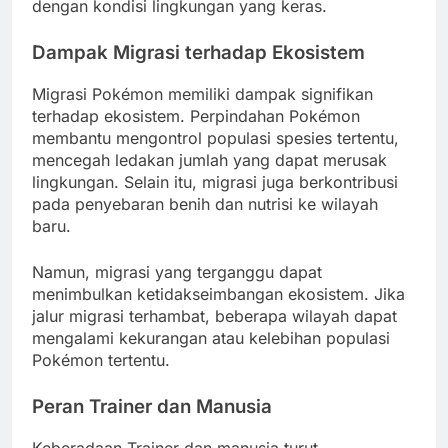
dengan kondisi lingkungan yang keras.
Dampak Migrasi terhadap Ekosistem
Migrasi Pokémon memiliki dampak signifikan
terhadap ekosistem. Perpindahan Pokémon
membantu mengontrol populasi spesies tertentu,
mencegah ledakan jumlah yang dapat merusak
lingkungan. Selain itu, migrasi juga berkontribusi
pada penyebaran benih dan nutrisi ke wilayah
baru.
Namun, migrasi yang terganggu dapat
menimbulkan ketidakseimbangan ekosistem. Jika
jalur migrasi terhambat, beberapa wilayah dapat
mengalami kekurangan atau kelebihan populasi
Pokémon tertentu.
Peran Trainer dan Manusia
Keberadaan Trainer dan manusia turut