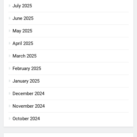
July 2025
June 2025
May 2025
April 2025
March 2025
February 2025
January 2025
December 2024
November 2024
October 2024