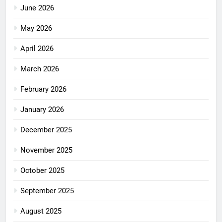
June 2026
May 2026
April 2026
March 2026
February 2026
January 2026
December 2025
November 2025
October 2025
September 2025
August 2025