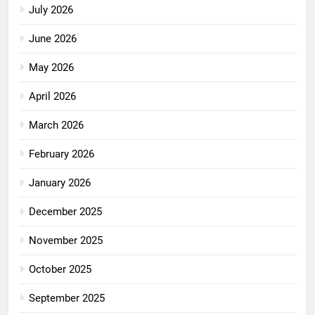
July 2026
June 2026
May 2026
April 2026
March 2026
February 2026
January 2026
December 2025
November 2025
October 2025
September 2025