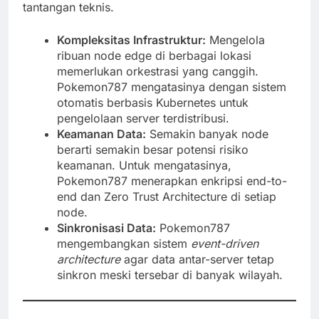
tantangan teknis.
Kompleksitas Infrastruktur:
Mengelola
ribuan node edge di berbagai lokasi
memerlukan orkestrasi yang canggih.
Pokemon787 mengatasinya dengan sistem
otomatis berbasis Kubernetes untuk
pengelolaan server terdistribusi.
Keamanan Data:
Semakin banyak node
berarti semakin besar potensi risiko
keamanan. Untuk mengatasinya,
Pokemon787 menerapkan enkripsi end-to-
end dan Zero Trust Architecture di setiap
node.
Sinkronisasi Data:
Pokemon787
mengembangkan sistem
event-driven
architecture
agar data antar-server tetap
sinkron meski tersebar di banyak wilayah.