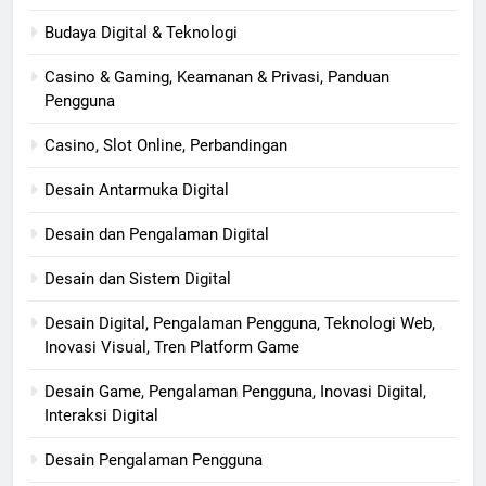
Budaya Digital & Teknologi
Casino & Gaming, Keamanan & Privasi, Panduan
Pengguna
Casino, Slot Online, Perbandingan
Desain Antarmuka Digital
Desain dan Pengalaman Digital
Desain dan Sistem Digital
Desain Digital, Pengalaman Pengguna, Teknologi Web,
Inovasi Visual, Tren Platform Game
Desain Game, Pengalaman Pengguna, Inovasi Digital,
Interaksi Digital
Desain Pengalaman Pengguna