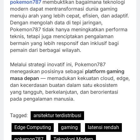
pokemon787
membuktikan bagaimana teknologi
modern dapat mentransformasi dunia gaming
menuju arah yang lebih cepat, efisien, dan adaptif.
Dengan mengolah data di tepi jaringan,
Pokemon787 tidak hanya meningkatkan performa
teknis, tetapi juga menciptakan pengalaman
bermain yang lebih responsif dan inklusif bagi
pemain dari berbagai wilayah.
Melalui strategi inovatif ini, Pokemon787
menegaskan posisinya sebagai
platform gaming
masa depan
— memadukan kekuatan cloud, edge,
dan kecerdasan buatan dalam satu ekosistem
yang tangguh, berkelanjutan, dan berorientasi
pada pengalaman manusia.
Tagged:
arsitektur terdistribusi
Edge Computing
gaming
latensi rendah
pokemon787
Teknologi Modern