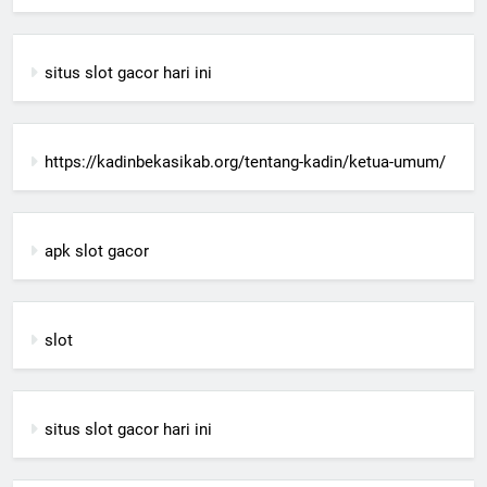
situs slot gacor hari ini
https://kadinbekasikab.org/tentang-kadin/ketua-umum/
apk slot gacor
slot
situs slot gacor hari ini