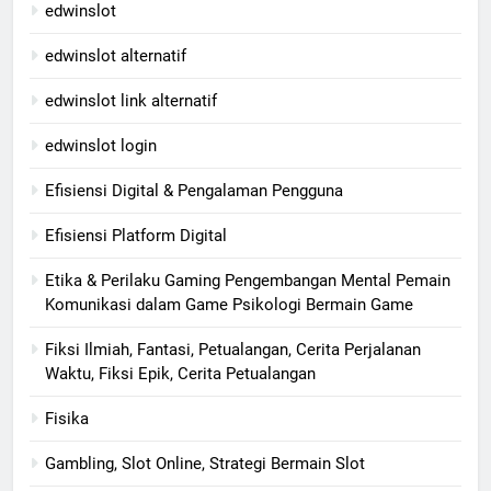
edwinslot
edwinslot alternatif
edwinslot link alternatif
edwinslot login
Efisiensi Digital & Pengalaman Pengguna
Efisiensi Platform Digital
Etika & Perilaku Gaming Pengembangan Mental Pemain
Komunikasi dalam Game Psikologi Bermain Game
Fiksi Ilmiah, Fantasi, Petualangan, Cerita Perjalanan
Waktu, Fiksi Epik, Cerita Petualangan
Fisika
Gambling, Slot Online, Strategi Bermain Slot