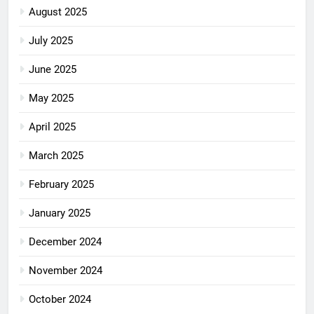
August 2025
July 2025
June 2025
May 2025
April 2025
March 2025
February 2025
January 2025
December 2024
November 2024
October 2024