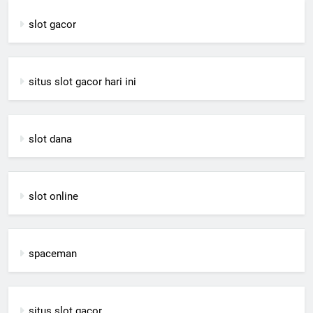
slot gacor
situs slot gacor hari ini
slot dana
slot online
spaceman
situs slot gacor