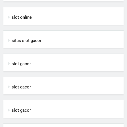
slot online
situs slot gacor
slot gacor
slot gacor
slot gacor