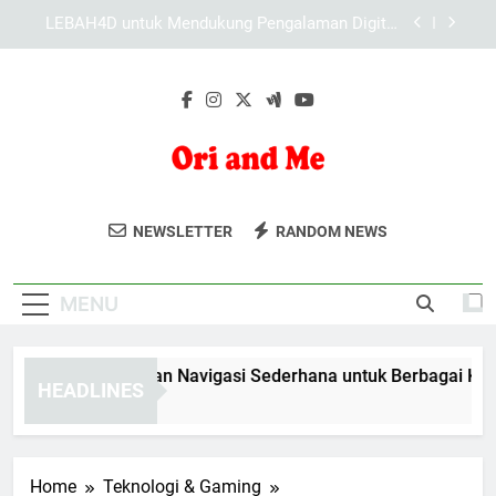
Skip
EDWINSLOT dengan Tampilan Modern dan
to
Navigasi yang Terarah
content
LEBAH4D dengan Tampilan Modern dan Navigasi
yang Terarah
EDWINSLOT dengan Navigasi Sederhana untuk
Berbagai Kebutuhan Digital
LEBAH4D untuk Mendukung Pengalaman Digital
yang Lebih Praktis dan Terkendali
Ori And Me
Ikuti Tren Mode Terkini Dengan Ori And
EDWINSLOT dengan Tampilan Modern dan
NEWSLETTER
RANDOM NEWS
Navigasi yang Terarah
Me. Pilihan Pakaian Dan Aksesori
LEBAH4D dengan Tampilan Modern dan Navigasi
Stylish Untuk Tampilan Modis Anda.
yang Terarah
MENU
WINSLOT dengan Navigasi Sederhana untuk Berbagai Kebutuh
HEADLINES
Weeks Ago
Home
Teknologi & Gaming