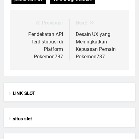
Previous:
Next:
Post
navigation
Pendekatan API
Desain UX yang
Terdistribusi di
Meningkatkan
Platform
Kepuasan Pemain
Pokemon787
Pokemon787
LINK SLOT
situs slot