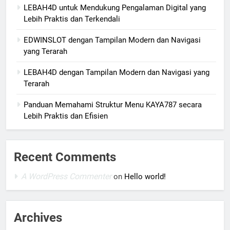
LEBAH4D untuk Mendukung Pengalaman Digital yang
Lebih Praktis dan Terkendali
EDWINSLOT dengan Tampilan Modern dan Navigasi
yang Terarah
LEBAH4D dengan Tampilan Modern dan Navigasi yang
Terarah
Panduan Memahami Struktur Menu KAYA787 secara
Lebih Praktis dan Efisien
Recent Comments
A WordPress Commenter
on
Hello world!
Archives