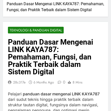
Panduan Dasar Mengenai LINK KAYA787: Pemahaman,
Fungsi, dan Praktik Terbaik dalam Sistem Digital
TEKNOLOGI & PANDUAN DIGITAL
Panduan Dasar Mengenai
LINK KAYA787:
Pemahaman, Fungsi, dan
Praktik Terbaik dalam
Sistem Digital
0
28c317e
6 Months Ago
8 Mins
Pelajari
panduan dasar mengenai LINK KAYA787
dari sudut teknis hingga praktik terbaik dalam
struktur tautan digital, fungsinya dalam navigasi,
pengalaman pengguna, dan optimasi mesin