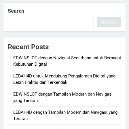
Search
SEARCH
Recent Posts
EDWINSLOT dengan Navigasi Sederhana untuk Berbagai
Kebutuhan Digital
LEBAH4D untuk Mendukung Pengalaman Digital yang
Lebih Praktis dan Terkendali
EDWINSLOT dengan Tampilan Modern dan Navigasi
yang Terarah
LEBAH4D dengan Tampilan Modern dan Navigasi yang
Terarah