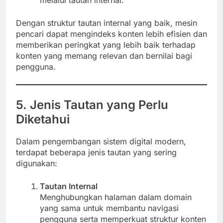
Dengan struktur tautan internal yang baik, mesin
pencari dapat mengindeks konten lebih efisien dan
memberikan peringkat yang lebih baik terhadap
konten yang memang relevan dan bernilai bagi
pengguna.
5. Jenis Tautan yang Perlu
Diketahui
Dalam pengembangan sistem digital modern,
terdapat beberapa jenis tautan yang sering
digunakan:
Tautan Internal
Menghubungkan halaman dalam domain
yang sama untuk membantu navigasi
pengguna serta memperkuat struktur konten