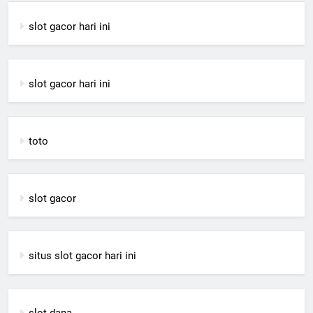
slot gacor hari ini
slot gacor hari ini
toto
slot gacor
situs slot gacor hari ini