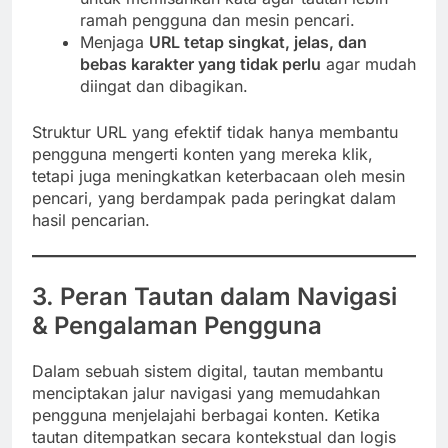
ramah pengguna dan mesin pencari.
Menjaga
URL tetap singkat, jelas, dan
bebas karakter yang tidak perlu
agar mudah
diingat dan dibagikan.
Struktur URL yang efektif tidak hanya membantu
pengguna mengerti konten yang mereka klik,
tetapi juga meningkatkan keterbacaan oleh mesin
pencari, yang berdampak pada peringkat dalam
hasil pencarian.
3. Peran Tautan dalam Navigasi
& Pengalaman Pengguna
Dalam sebuah sistem digital, tautan membantu
menciptakan jalur navigasi yang memudahkan
pengguna menjelajahi berbagai konten. Ketika
tautan ditempatkan secara kontekstual dan logis