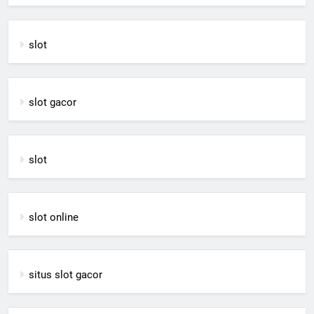
slot
slot gacor
slot
slot online
situs slot gacor