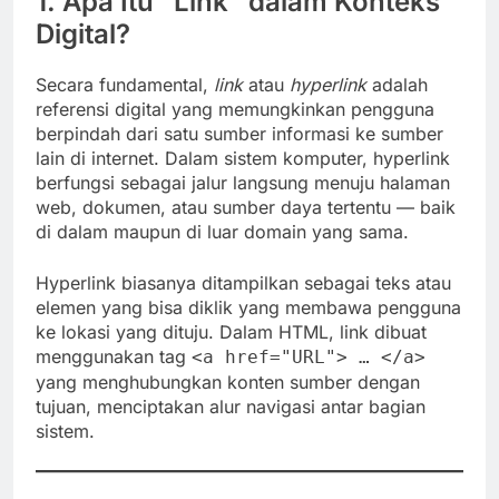
1. Apa Itu “Link” dalam Konteks
Digital?
Secara fundamental,
link
atau
hyperlink
adalah
referensi digital yang memungkinkan pengguna
berpindah dari satu sumber informasi ke sumber
lain di internet. Dalam sistem komputer, hyperlink
berfungsi sebagai jalur langsung menuju halaman
web, dokumen, atau sumber daya tertentu — baik
di dalam maupun di luar domain yang sama.
Hyperlink biasanya ditampilkan sebagai teks atau
elemen yang bisa diklik yang membawa pengguna
ke lokasi yang dituju. Dalam HTML, link dibuat
menggunakan tag
<a href="URL"> … </a>
yang menghubungkan konten sumber dengan
tujuan, menciptakan alur navigasi antar bagian
sistem.