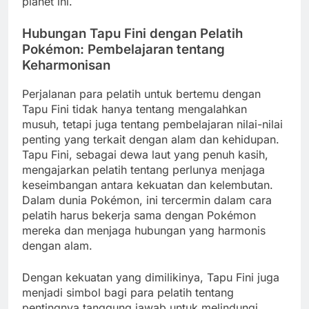
planet ini.
Hubungan Tapu Fini dengan Pelatih
Pokémon: Pembelajaran tentang
Keharmonisan
Perjalanan para pelatih untuk bertemu dengan
Tapu Fini tidak hanya tentang mengalahkan
musuh, tetapi juga tentang pembelajaran nilai-nilai
penting yang terkait dengan alam dan kehidupan.
Tapu Fini, sebagai dewa laut yang penuh kasih,
mengajarkan pelatih tentang perlunya menjaga
keseimbangan antara kekuatan dan kelembutan.
Dalam dunia Pokémon, ini tercermin dalam cara
pelatih harus bekerja sama dengan Pokémon
mereka dan menjaga hubungan yang harmonis
dengan alam.
Dengan kekuatan yang dimilikinya, Tapu Fini juga
menjadi simbol bagi para pelatih tentang
pentingnya tanggung jawab untuk melindungi