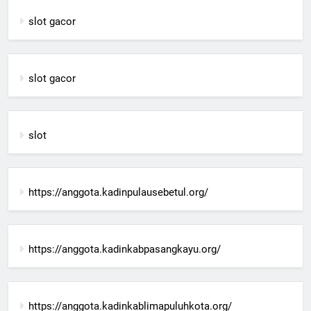
slot gacor
slot gacor
slot
https://anggota.kadinpulausebetul.org/
https://anggota.kadinkabpasangkayu.org/
https://anggota.kadinkablimapuluhkota.org/