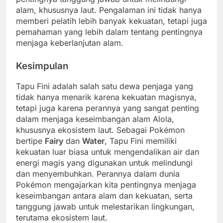
alam, khususnya laut. Pengalaman ini tidak hanya
memberi pelatih lebih banyak kekuatan, tetapi juga
pemahaman yang lebih dalam tentang pentingnya
menjaga keberlanjutan alam.
Kesimpulan
Tapu Fini adalah salah satu dewa penjaga yang
tidak hanya menarik karena kekuatan magisnya,
tetapi juga karena perannya yang sangat penting
dalam menjaga keseimbangan alam Alola,
khususnya ekosistem laut. Sebagai Pokémon
bertipe
Fairy
dan
Water
, Tapu Fini memiliki
kekuatan luar biasa untuk mengendalikan air dan
energi magis yang digunakan untuk melindungi
dan menyembuhkan. Perannya dalam dunia
Pokémon mengajarkan kita pentingnya menjaga
keseimbangan antara alam dan kekuatan, serta
tanggung jawab untuk melestarikan lingkungan,
terutama ekosistem laut.