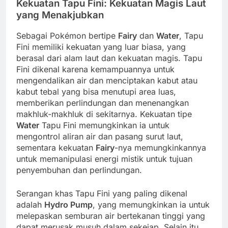
Kekuatan Tapu Fini: Kekuatan Magis Laut
yang Menakjubkan
Sebagai Pokémon bertipe
Fairy
dan
Water
, Tapu
Fini memiliki kekuatan yang luar biasa, yang
berasal dari alam laut dan kekuatan magis. Tapu
Fini dikenal karena kemampuannya untuk
mengendalikan air dan menciptakan kabut atau
kabut tebal yang bisa menutupi area luas,
memberikan perlindungan dan menenangkan
makhluk-makhluk di sekitarnya. Kekuatan tipe
Water
Tapu Fini memungkinkan ia untuk
mengontrol aliran air dan pasang surut laut,
sementara kekuatan
Fairy
-nya memungkinkannya
untuk memanipulasi energi mistik untuk tujuan
penyembuhan dan perlindungan.
Serangan khas Tapu Fini yang paling dikenal
adalah
Hydro Pump
, yang memungkinkan ia untuk
melepaskan semburan air bertekanan tinggi yang
dapat merusak musuh dalam sekejap. Selain itu,