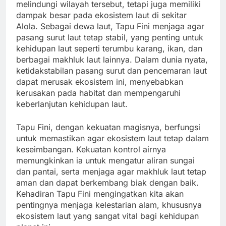
melindungi wilayah tersebut, tetapi juga memiliki
dampak besar pada ekosistem laut di sekitar
Alola. Sebagai dewa laut, Tapu Fini menjaga agar
pasang surut laut tetap stabil, yang penting untuk
kehidupan laut seperti terumbu karang, ikan, dan
berbagai makhluk laut lainnya. Dalam dunia nyata,
ketidakstabilan pasang surut dan pencemaran laut
dapat merusak ekosistem ini, menyebabkan
kerusakan pada habitat dan mempengaruhi
keberlanjutan kehidupan laut.
Tapu Fini, dengan kekuatan magisnya, berfungsi
untuk memastikan agar ekosistem laut tetap dalam
keseimbangan. Kekuatan kontrol airnya
memungkinkan ia untuk mengatur aliran sungai
dan pantai, serta menjaga agar makhluk laut tetap
aman dan dapat berkembang biak dengan baik.
Kehadiran Tapu Fini mengingatkan kita akan
pentingnya menjaga kelestarian alam, khususnya
ekosistem laut yang sangat vital bagi kehidupan