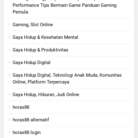
Performance Tips Bermain Game Panduan Gaming
Pemula
Gaming, Slot Online
Gaya Hidup & Kesehatan Mental
Gaya Hidup & Produktivitas
Gaya Hidup Digital
Gaya Hidup Digital, Teknologi Anak Muda, Komunitas
Online, Platform Terpercaya
Gaya Hidup, Hiburan, Judi Online
horas88
horas88 alternatif
horas88 login