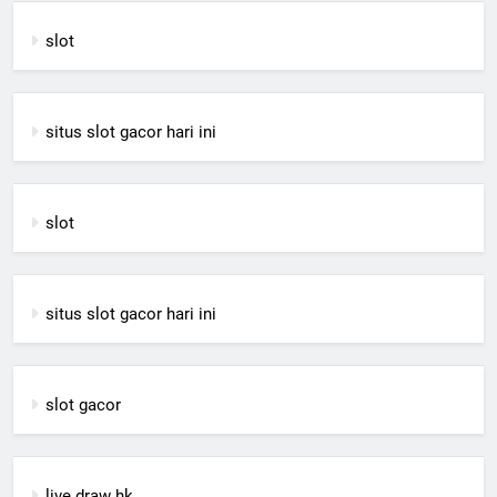
slot
situs slot gacor hari ini
slot
situs slot gacor hari ini
slot gacor
live draw hk