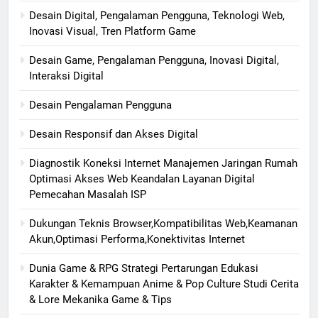
Desain Digital, Pengalaman Pengguna, Teknologi Web,
Inovasi Visual, Tren Platform Game
Desain Game, Pengalaman Pengguna, Inovasi Digital,
Interaksi Digital
Desain Pengalaman Pengguna
Desain Responsif dan Akses Digital
Diagnostik Koneksi Internet Manajemen Jaringan Rumah
Optimasi Akses Web Keandalan Layanan Digital
Pemecahan Masalah ISP
Dukungan Teknis Browser,Kompatibilitas Web,Keamanan
Akun,Optimasi Performa,Konektivitas Internet
Dunia Game & RPG Strategi Pertarungan Edukasi
Karakter & Kemampuan Anime & Pop Culture Studi Cerita
& Lore Mekanika Game & Tips