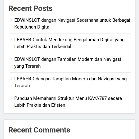
Recent Posts
EDWINSLOT dengan Navigasi Sederhana untuk Berbagai
Kebutuhan Digital
LEBAH4D untuk Mendukung Pengalaman Digital yang
Lebih Praktis dan Terkendali
EDWINSLOT dengan Tampilan Modern dan Navigasi
yang Terarah
LEBAH4D dengan Tampilan Modern dan Navigasi yang
Terarah
Panduan Memahami Struktur Menu KAYA787 secara
Lebih Praktis dan Efisien
Recent Comments