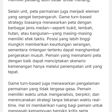
Selain unit, peta permainan juga menjadi elemen
yang sangat berpengaruh. Game turn-based
strategy biasanya menawarkan peta dengan
berbagai jenis medan—seperti bukit, lembah,
hutan, atau bangunan—yang masing-masing
memiliki efek taktis. Posisi yang lebih tinggi
mungkin memberikan keuntungan serangan,
sementara rintangan tertentu dapat menghambat
pergerakan musuh. Pemain yang memahami peta
dengan baik dapat menciptakan skenario
kemenangan hanya melalui penempatan unit yang
tepat.
Game turn-based juga menawarkan pengalaman
permainan yang tidak tergesa-gesa. Pemain
memiliki waktu untuk menganalisis, berpikir, dan
merencanakan strategi tanpa tekanan waktu real-
time. Hal ini memberikan ruang bagi pemain untuk
mengasah kemampuan berpikir kritis serta