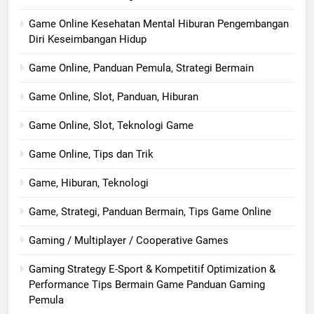
Game Online Kesehatan Mental Hiburan Pengembangan
Diri Keseimbangan Hidup
Game Online, Panduan Pemula, Strategi Bermain
Game Online, Slot, Panduan, Hiburan
Game Online, Slot, Teknologi Game
Game Online, Tips dan Trik
Game, Hiburan, Teknologi
Game, Strategi, Panduan Bermain, Tips Game Online
Gaming / Multiplayer / Cooperative Games
Gaming Strategy E-Sport & Kompetitif Optimization &
Performance Tips Bermain Game Panduan Gaming
Pemula