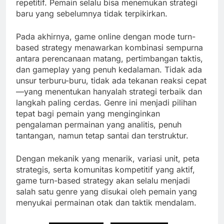
repetitif. Pemain selalu bisa menemukan strategi
baru yang sebelumnya tidak terpikirkan.
Pada akhirnya, game online dengan mode turn-
based strategy menawarkan kombinasi sempurna
antara perencanaan matang, pertimbangan taktis,
dan gameplay yang penuh kedalaman. Tidak ada
unsur terburu-buru, tidak ada tekanan reaksi cepat
—yang menentukan hanyalah strategi terbaik dan
langkah paling cerdas. Genre ini menjadi pilihan
tepat bagi pemain yang menginginkan
pengalaman permainan yang analitis, penuh
tantangan, namun tetap santai dan terstruktur.
Dengan mekanik yang menarik, variasi unit, peta
strategis, serta komunitas kompetitif yang aktif,
game turn-based strategy akan selalu menjadi
salah satu genre yang disukai oleh pemain yang
menyukai permainan otak dan taktik mendalam.