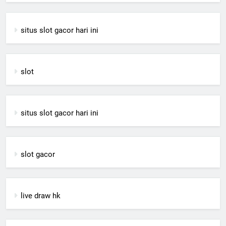
situs slot gacor hari ini
slot
situs slot gacor hari ini
slot gacor
live draw hk