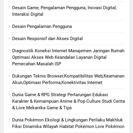
Desain Game, Pengalaman Pengguna, Inovasi Digital,
Interaksi Digital
Desain Pengalaman Pengguna
Desain Responsif dan Akses Digital
Diagnostik Koneksi Internet Manajemen Jaringan Rumah
Optimasi Akses Web Keandalan Layanan Digital
Pemecahan Masalah ISP
Dukungan Teknis Browser,Kompatibilitas Web,Keamanan
Akun,Optimasi Performa,Konektivitas Internet
Dunia Game & RPG Strategi Pertarungan Edukasi
Karakter & Kemampuan Anime & Pop Culture Studi Cerita
& Lore Mekanika Game & Tips
Dunia Pokémon Ekologi & Lingkungan Perilaku Makhluk
Fiksi Dinamika Wilayah Habitat Pokémon Lore Pokémon