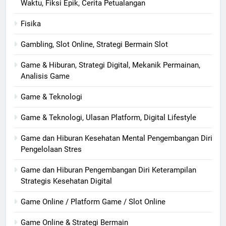
Waktu, Fiksi Epik, Cerita Petualangan
Fisika
Gambling, Slot Online, Strategi Bermain Slot
Game & Hiburan, Strategi Digital, Mekanik Permainan,
Analisis Game
Game & Teknologi
Game & Teknologi, Ulasan Platform, Digital Lifestyle
Game dan Hiburan Kesehatan Mental Pengembangan Diri
Pengelolaan Stres
Game dan Hiburan Pengembangan Diri Keterampilan
Strategis Kesehatan Digital
Game Online / Platform Game / Slot Online
Game Online & Strategi Bermain