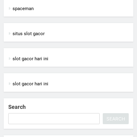
spaceman
situs slot gacor
slot gacor hari ini
slot gacor hari ini
Search
SEARCH