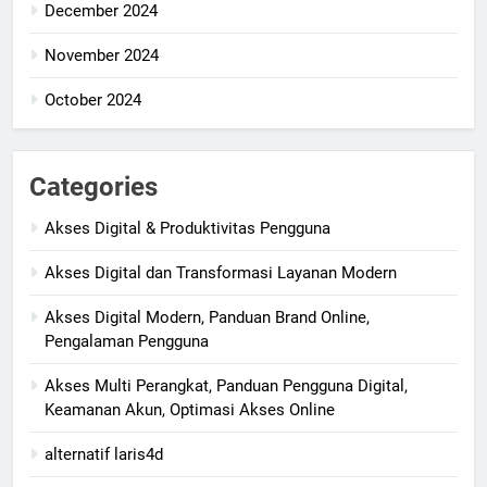
December 2024
November 2024
October 2024
Categories
Akses Digital & Produktivitas Pengguna
Akses Digital dan Transformasi Layanan Modern
Akses Digital Modern, Panduan Brand Online,
Pengalaman Pengguna
Akses Multi Perangkat, Panduan Pengguna Digital,
Keamanan Akun, Optimasi Akses Online
alternatif laris4d