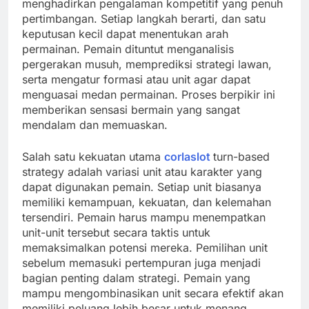
menghadirkan pengalaman kompetitif yang penuh
pertimbangan. Setiap langkah berarti, dan satu
keputusan kecil dapat menentukan arah
permainan. Pemain dituntut menganalisis
pergerakan musuh, memprediksi strategi lawan,
serta mengatur formasi atau unit agar dapat
menguasai medan permainan. Proses berpikir ini
memberikan sensasi bermain yang sangat
mendalam dan memuaskan.
Salah satu kekuatan utama
corlaslot
turn-based
strategy adalah variasi unit atau karakter yang
dapat digunakan pemain. Setiap unit biasanya
memiliki kemampuan, kekuatan, dan kelemahan
tersendiri. Pemain harus mampu menempatkan
unit-unit tersebut secara taktis untuk
memaksimalkan potensi mereka. Pemilihan unit
sebelum memasuki pertempuran juga menjadi
bagian penting dalam strategi. Pemain yang
mampu mengombinasikan unit secara efektif akan
memiliki peluang lebih besar untuk menang.