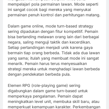
mempelajari pola permainan lawan. Mode seperti
ini sangat cocok bagi mereka yang menyukai
permainan penuh kontrol dan perhitungan matang.
Dalam game online, mode turn-based strategy
sering dipadukan dengan fitur kompetitif. Pemain
bisa bertanding melawan orang lain dari berbagai
negara, saling menguji taktik dan kecerdikan.
Setiap pertandingan menjadi unik karena gaya
bermain tiap orang berbeda. Tidak ada dua lawan
yang sama; itulah yang membuat mode ini sangat
menarik. Pemain harus terus menyesuaikan
strategi mereka untuk menghadapi lawan berbeda
dengan pendekatan berbeda pula.
Elemen RPG (role-playing game) sering
digabungkan dalam game turn-based untuk
memperkaya pengalaman. Pemain dapat
meningkatkan level unit, membuka skill baru, atau
memperkuat kemampuan karakter. Perkembangan