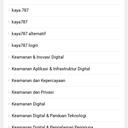
kaya 787
kaya787
kaya787 alternatif
kaya787 login
Keamanan & Inovasi Digital
Keamanan Aplikasi & Infrastruktur Digital
Keamanan dan Kepercayaan
Keamanan dan Privasi
Keamanan Digital
Keamanan Digital & Panduan Teknologi
Keamanan Digital & Pengalaman Pengguna