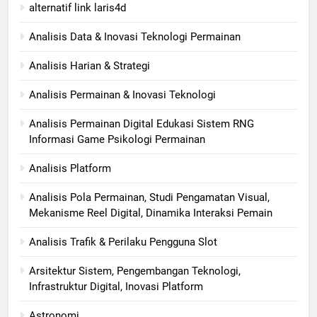
alternatif link laris4d
Analisis Data & Inovasi Teknologi Permainan
Analisis Harian & Strategi
Analisis Permainan & Inovasi Teknologi
Analisis Permainan Digital Edukasi Sistem RNG
Informasi Game Psikologi Permainan
Analisis Platform
Analisis Pola Permainan, Studi Pengamatan Visual,
Mekanisme Reel Digital, Dinamika Interaksi Pemain
Analisis Trafik & Perilaku Pengguna Slot
Arsitektur Sistem, Pengembangan Teknologi,
Infrastruktur Digital, Inovasi Platform
Astronomi